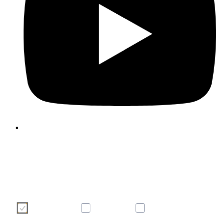
Wir verwenden Cookies, um Ihre Benutzererfahrung auf unser
Webseite angenehmer und effizienter zu gestalten. Bitte treffen S
über die nachstehenden Schaltflächen Ihre Cookie-Auswah
Weitere Informationen zu Cookies finden Sie direkt in dies
Banner sowie in unserer
Cookie-Richtlinie
.
Notwendig
Komfort
Statistik