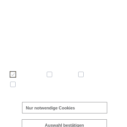
Wir verwenden Cookies, um Ihre Benutzererfahrung auf unse
Webseite angenehmer und effizienter zu gestalten. Bitte treffen 
über die nachstehenden Schaltflächen Ihre Cookie-Auswa
Weitere Informationen zu Cookies finden Sie direkt in die
Banner sowie in unserer
Cookie-Richtlinie
.
Notwendig
Komfort
Statistik
Marketing
mehr/weniger anzeigen
Nur notwendige Cookies
Auswahl bestätigen