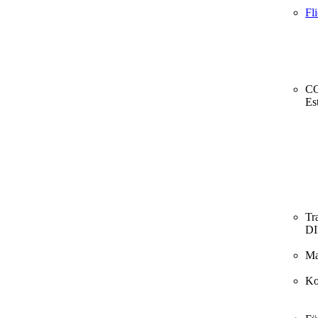
Fl
CO
Es
Tr
D
Ma
Ko