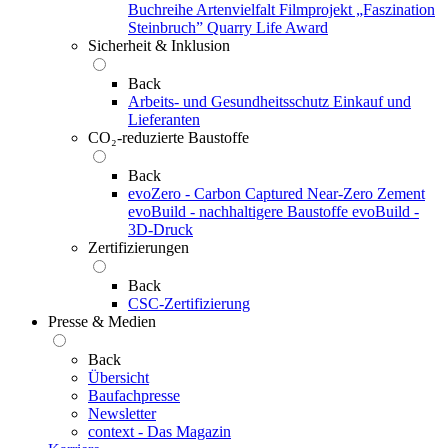
Buchreihe Artenvielfalt
Filmprojekt „Faszination
Steinbruch”
Quarry Life Award
Sicherheit & Inklusion
Back
Arbeits- und Gesundheitsschutz
Einkauf und
Lieferanten
CO₂-reduzierte Baustoffe
Back
evoZero - Carbon Captured Near-Zero Zement
evoBuild - nachhaltigere Baustoffe
evoBuild -
3D-Druck
Zertifizierungen
Back
CSC-Zertifizierung
Presse & Medien
Back
Übersicht
Baufachpresse
Newsletter
context - Das Magazin