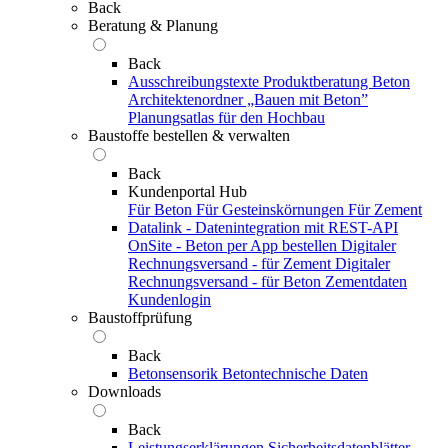
Back
Beratung & Planung
Back
Ausschreibungstexte
Produktberatung Beton
Architektenordner „Bauen mit Beton”
Planungsatlas für den Hochbau
Baustoffe bestellen & verwalten
Back
Kundenportal Hub
Für Beton
Für Gesteinskörnungen
Für Zement
Datalink - Datenintegration mit REST-API
OnSite - Beton per App bestellen
Digitaler
Rechnungsversand - für Zement
Digitaler
Rechnungsversand - für Beton
Zementdaten
Kundenlogin
Baustoffprüfung
Back
Betonsensorik
Betontechnische Daten
Downloads
Back
Leistungserklärungen
Sicherheitsdatenblätter