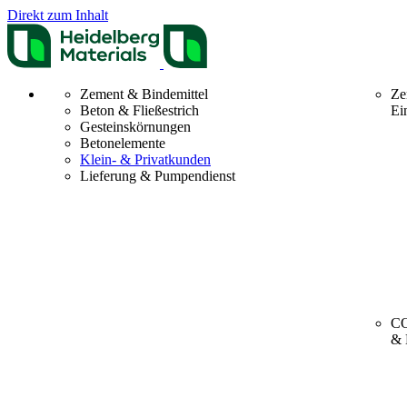
Direkt zum Inhalt
Zement & Bindemittel
Ze
Beton & Fließestrich
Ei
Gesteinskörnungen
Betonelemente
Klein- & Privatkunden
Lieferung & Pumpendienst
CO
& 