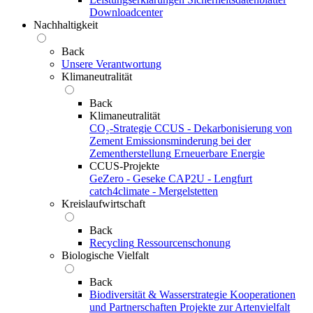
Downloadcenter
Nachhaltigkeit
Back
Unsere Verantwortung
Klimaneutralität
Back
Klimaneutralität
CO₂-Strategie
CCUS - Dekarbonisierung von
Zement
Emissionsminderung bei der
Zementherstellung
Erneuerbare Energie
CCUS-Projekte
GeZero - Geseke
CAP2U - Lengfurt
catch4climate - Mergelstetten
Kreislaufwirtschaft
Back
Recycling
Ressourcenschonung
Biologische Vielfalt
Back
Biodiversität & Wasserstrategie
Kooperationen
und Partnerschaften
Projekte zur Artenvielfalt