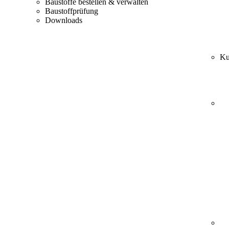
Baustoffe bestellen & verwalten
Baustoffprüfung
Downloads
Ku