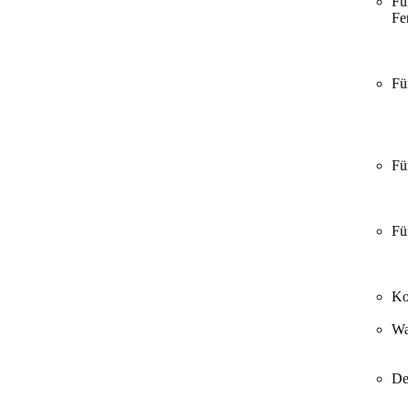
Fü
Fer
Fü
Fü
Fü
Ko
Wa
De