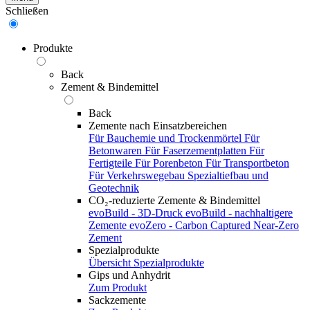
Schließen
Produkte
Back
Zement & Bindemittel
Back
Zemente nach Einsatzbereichen
Für Bauchemie und Trockenmörtel
Für
Betonwaren
Für Faserzementplatten
Für
Fertigteile
Für Porenbeton
Für Transportbeton
Für Verkehrswegebau
Spezialtiefbau und
Geotechnik
CO₂-reduzierte Zemente & Bindemittel
evoBuild - 3D-Druck
evoBuild - nachhaltigere
Zemente
evoZero - Carbon Captured Near-Zero
Zement
Spezialprodukte
Übersicht Spezialprodukte
Gips und Anhydrit
Zum Produkt
Sackzemente