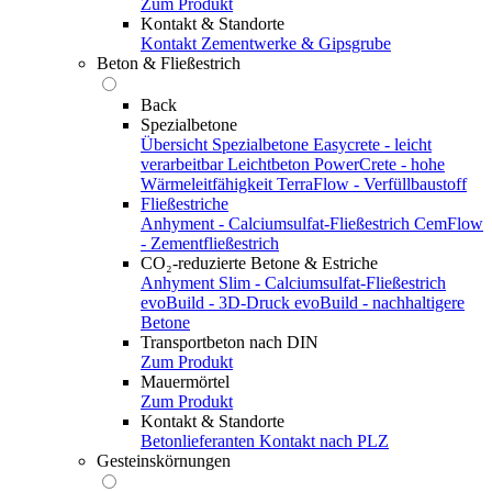
Zum Produkt
Kontakt & Standorte
Kontakt
Zementwerke & Gipsgrube
Beton & Fließestrich
Back
Spezialbetone
Übersicht Spezialbetone
Easycrete - leicht
verarbeitbar
Leichtbeton
PowerCrete - hohe
Wärmeleitfähigkeit
TerraFlow - Verfüllbaustoff
Fließestriche
Anhyment - Calciumsulfat-Fließestrich
CemFlow
- Zementfließestrich
CO₂-reduzierte Betone & Estriche
Anhyment Slim - Calciumsulfat-Fließestrich
evoBuild - 3D-Druck
evoBuild - nachhaltigere
Betone
Transportbeton nach DIN
Zum Produkt
Mauermörtel
Zum Produkt
Kontakt & Standorte
Betonlieferanten
Kontakt nach PLZ
Gesteinskörnungen