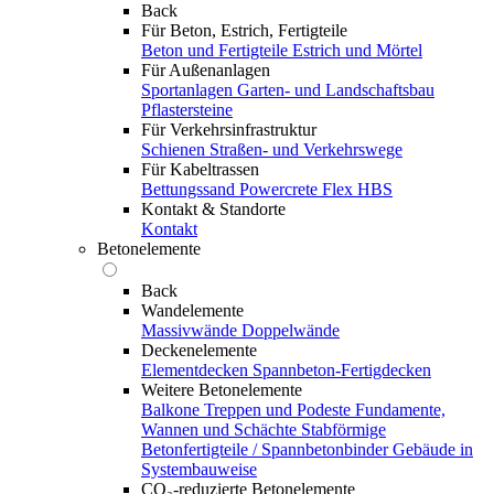
Back
Für Beton, Estrich, Fertigteile
Beton und Fertigteile
Estrich und Mörtel
Für Außenanlagen
Sportanlagen
Garten- und Landschaftsbau
Pflastersteine
Für Verkehrsinfrastruktur
Schienen
Straßen- und Verkehrswege
Für Kabeltrassen
Bettungssand Powercrete Flex HBS
Kontakt & Standorte
Kontakt
Betonelemente
Back
Wandelemente
Massivwände
Doppelwände
Deckenelemente
Elementdecken
Spannbeton-Fertigdecken
Weitere Betonelemente
Balkone
Treppen und Podeste
Fundamente,
Wannen und Schächte
Stabförmige
Betonfertigteile / Spannbetonbinder
Gebäude in
Systembauweise
CO₂-reduzierte Betonelemente