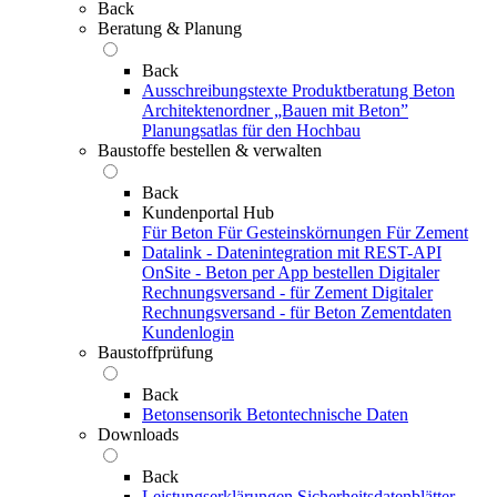
Back
Beratung & Planung
Back
Ausschreibungstexte
Produktberatung Beton
Architektenordner „Bauen mit Beton”
Planungsatlas für den Hochbau
Baustoffe bestellen & verwalten
Back
Kundenportal Hub
Für Beton
Für Gesteinskörnungen
Für Zement
Datalink - Datenintegration mit REST-API
OnSite - Beton per App bestellen
Digitaler
Rechnungsversand - für Zement
Digitaler
Rechnungsversand - für Beton
Zementdaten
Kundenlogin
Baustoffprüfung
Back
Betonsensorik
Betontechnische Daten
Downloads
Back
Leistungserklärungen
Sicherheitsdatenblätter