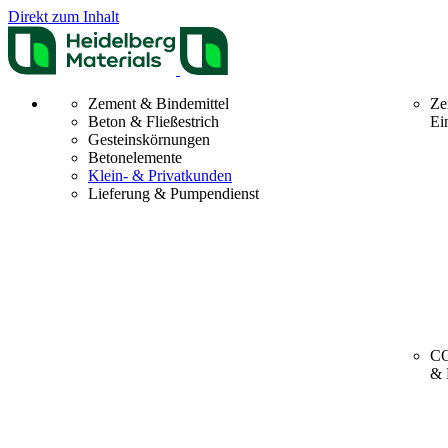
Direkt zum Inhalt
Zement & Bindemittel
Ze
Beton & Fließestrich
Ei
Gesteinskörnungen
Betonelemente
Klein- & Privatkunden
Lieferung & Pumpendienst
CO
& 