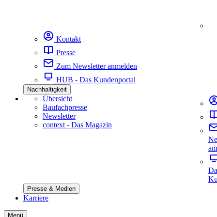
Kontakt
Presse
Zum Newsletter anmelden
HUB - Das Kundenportal
Nachhaltigkeit
Übersicht
Baufachpresse
Newsletter
context - Das Magazin
Ne
an
Da
Ku
Presse & Medien
Karriere
Menü