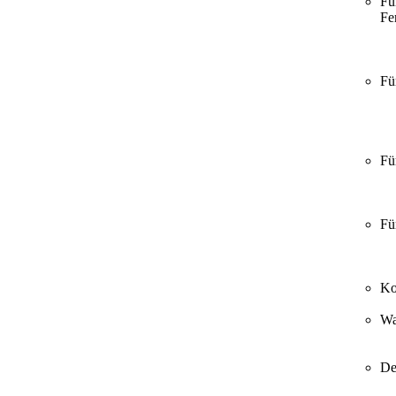
Fü
Fer
Fü
Fü
Fü
Ko
Wa
De