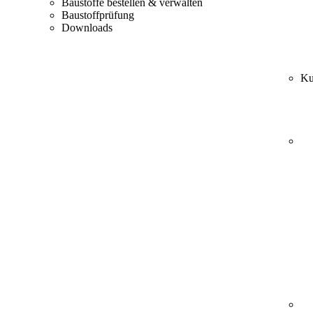
Baustoffe bestellen & verwalten
Baustoffprüfung
Downloads
Ku