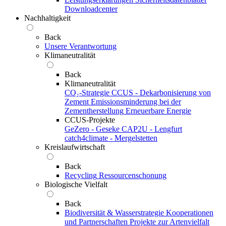
Downloadcenter
Nachhaltigkeit
Back
Unsere Verantwortung
Klimaneutralität
Back
Klimaneutralität
CO₂-Strategie
CCUS - Dekarbonisierung von
Zement
Emissionsminderung bei der
Zementherstellung
Erneuerbare Energie
CCUS-Projekte
GeZero - Geseke
CAP2U - Lengfurt
catch4climate - Mergelstetten
Kreislaufwirtschaft
Back
Recycling
Ressourcenschonung
Biologische Vielfalt
Back
Biodiversität & Wasserstrategie
Kooperationen
und Partnerschaften
Projekte zur Artenvielfalt