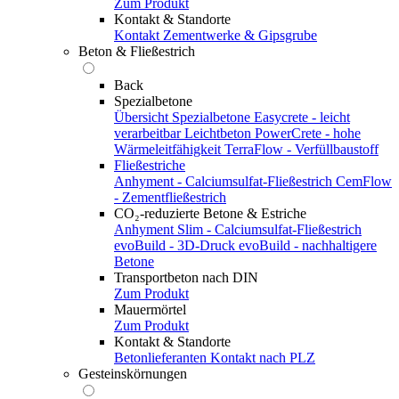
Zum Produkt
Kontakt & Standorte
Kontakt
Zementwerke & Gipsgrube
Beton & Fließestrich
Back
Spezialbetone
Übersicht Spezialbetone
Easycrete - leicht
verarbeitbar
Leichtbeton
PowerCrete - hohe
Wärmeleitfähigkeit
TerraFlow - Verfüllbaustoff
Fließestriche
Anhyment - Calciumsulfat-Fließestrich
CemFlow
- Zementfließestrich
CO₂-reduzierte Betone & Estriche
Anhyment Slim - Calciumsulfat-Fließestrich
evoBuild - 3D-Druck
evoBuild - nachhaltigere
Betone
Transportbeton nach DIN
Zum Produkt
Mauermörtel
Zum Produkt
Kontakt & Standorte
Betonlieferanten
Kontakt nach PLZ
Gesteinskörnungen