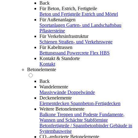
Back
Für Beton, Estrich, Fertigteile
Beton und Fertigteile
Estrich und Mörtel
Für Außenanlagen
Sportanlagen
Garten- und Landschaftsbau
Pflastersteine
Für Verkehrsinfrastruktur
Schienen
Straßen- und Verkehrswege
Für Kabeltrassen
Bettungssand Powercrete Flex HBS
Kontakt & Standorte
Kontakt
Betonelemente
Back
Wandelemente
Massivwände
Doppelwände
Deckenelemente
Elementdecken
Spannbeton-Fertigdecken
Weitere Betonelemente
Balkone
Treppen und Podeste
Fundamente,
Wannen und Schächte
Stabförmige
Betonfertigteile / Spannbetonbinder
Gebäude in
Systembauweise
CO₂-reduzierte Betonelemente