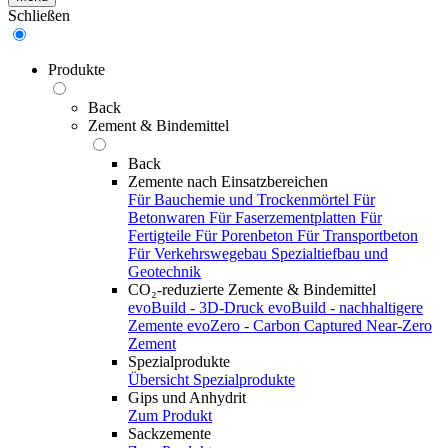
Schließen
Produkte
Back
Zement & Bindemittel
Back
Zemente nach Einsatzbereichen
Für Bauchemie und Trockenmörtel
Für
Betonwaren
Für Faserzementplatten
Für
Fertigteile
Für Porenbeton
Für Transportbeton
Für Verkehrswegebau
Spezialtiefbau und
Geotechnik
CO₂-reduzierte Zemente & Bindemittel
evoBuild - 3D-Druck
evoBuild - nachhaltigere
Zemente
evoZero - Carbon Captured Near-Zero
Zement
Spezialprodukte
Übersicht Spezialprodukte
Gips und Anhydrit
Zum Produkt
Sackzemente