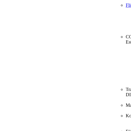
Fl
CO
Es
Tr
D
Ma
Ko