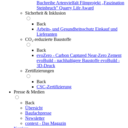
Buchreihe Artenvielfalt
Filmprojekt „Faszination
Steinbruch”
Quarry Life Award
Sicherheit & Inklusion
Back
Arbeits- und Gesundheitsschutz
Einkauf und
Lieferanten
CO₂-reduzierte Baustoffe
Back
evoZero - Carbon Captured Near-Zero Zement
evoBuild - nachhaltigere Baustoffe
evoBuild -
3D-Druck
Zertifizierungen
Back
CSC-Zertifizierung
Presse & Medien
Back
Übersicht
Baufachpresse
Newsletter
context - Das Magazin