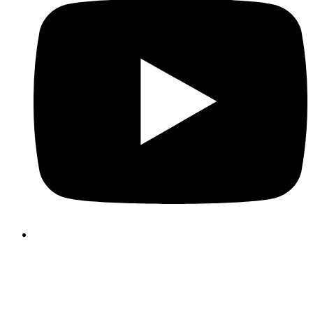
Wir verwenden Cookies, um Ihre Benutzererfahrung auf unser
Webseite angenehmer und effizienter zu gestalten. Bitte treffen S
über die nachstehenden Schaltflächen Ihre Cookie-Auswah
Weitere Informationen zu Cookies finden Sie direkt in dies