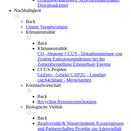
Downloadcenter
Nachhaltigkeit
Back
Unsere Verantwortung
Klimaneutralität
Back
Klimaneutralität
CO₂-Strategie
CCUS - Dekarbonisierung von
Zement
Emissionsminderung bei der
Zementherstellung
Erneuerbare Energie
CCUS-Projekte
GeZero - Geseke
CAP2U - Lengfurt
catch4climate - Mergelstetten
Kreislaufwirtschaft
Back
Recycling
Ressourcenschonung
Biologische Vielfalt
Back
Biodiversität & Wasserstrategie
Kooperationen
und Partnerschaften
Projekte zur Artenvielfalt