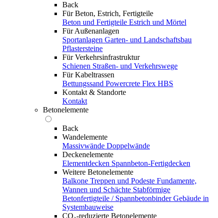
Back
Für Beton, Estrich, Fertigteile
Beton und Fertigteile
Estrich und Mörtel
Für Außenanlagen
Sportanlagen
Garten- und Landschaftsbau
Pflastersteine
Für Verkehrsinfrastruktur
Schienen
Straßen- und Verkehrswege
Für Kabeltrassen
Bettungssand Powercrete Flex HBS
Kontakt & Standorte
Kontakt
Betonelemente
Back
Wandelemente
Massivwände
Doppelwände
Deckenelemente
Elementdecken
Spannbeton-Fertigdecken
Weitere Betonelemente
Balkone
Treppen und Podeste
Fundamente,
Wannen und Schächte
Stabförmige
Betonfertigteile / Spannbetonbinder
Gebäude in
Systembauweise
CO₂-reduzierte Betonelemente