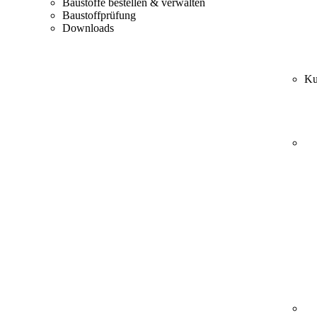
Baustoffe bestellen & verwalten
Baustoffprüfung
Downloads
Ku