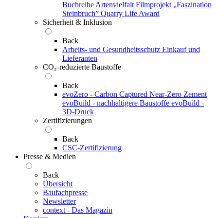
Buchreihe Artenvielfalt
Filmprojekt „Faszination
Steinbruch”
Quarry Life Award
Sicherheit & Inklusion
Back
Arbeits- und Gesundheitsschutz
Einkauf und
Lieferanten
CO₂-reduzierte Baustoffe
Back
evoZero - Carbon Captured Near-Zero Zement
evoBuild - nachhaltigere Baustoffe
evoBuild -
3D-Druck
Zertifizierungen
Back
CSC-Zertifizierung
Presse & Medien
Back
Übersicht
Baufachpresse
Newsletter
context - Das Magazin