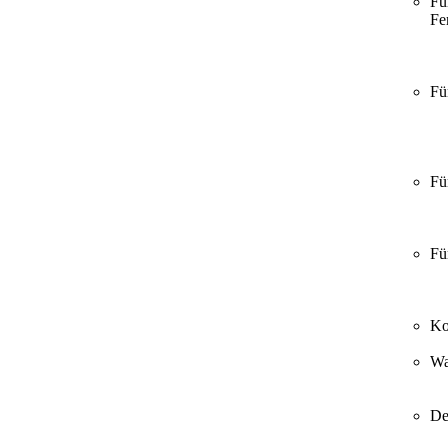
Fü
Fer
Fü
Fü
Fü
Ko
Wa
De