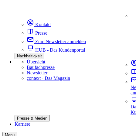
Kontakt
Presse
Zum Newsletter anmelden
HUB - Das Kundenportal
Nachhaltigkeit
Übersicht
Baufachpresse
Newsletter
context - Das Magazin
Ne
an
Da
Ku
Presse & Medien
Karriere
Menü