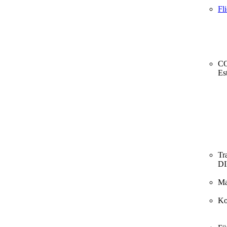
Fl
CO
Es
Tr
D
Ma
Ko