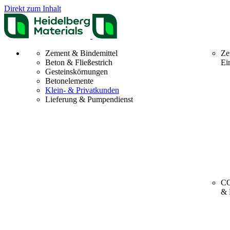
Direkt zum Inhalt
Zement & Bindemittel
Ze
Beton & Fließestrich
Ei
Gesteinskörnungen
Betonelemente
Klein- & Privatkunden
Lieferung & Pumpendienst
CO
& 