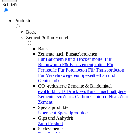
Schließen
Produkte
Back
Zement & Bindemittel
Back
Zemente nach Einsatzbereichen
Für Bauchemie und Trockenmörtel
Für
Betonwaren
Für Faserzementplatten
Für
Fertigteile
Für Porenbeton
Für Transportbeton
Für Verkehrswegebau
Spezialtiefbau und
Geotechnik
CO₂-reduzierte Zemente & Bindemittel
evoBuild - 3D-Druck
evoBuild - nachhaltigere
Zemente
evoZero - Carbon Captured Near-Zero
Zement
Spezialprodukte
Übersicht Spezialprodukte
Gips und Anhydrit
Zum Produkt
Sackzemente