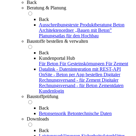
Back
Beratung & Planung
Back
Ausschreibungstexte
Produktberatung Beton
Architektenordner „Bauen mit Beton”
Planungsatlas für den Hochbau
Baustoffe bestellen & verwalten
Back
Kundenportal Hub
Für Beton
Für Gesteinskörnungen
Für Zement
Datalink - Datenintegration mit REST-API
OnSite - Beton per App bestellen
Digitaler
Rechnungsversand - für Zement
Digitaler
Rechnungsversand - für Beton
Zementdaten
Kundenlogin
Baustoffprüfung
Back
Betonsensorik
Betontechnische Daten
Downloads
Back
Leistungserklärungen
Sicherheitsdatenblätter