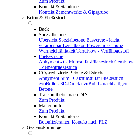
Zum Produkt
Kontakt & Standorte
Kontakt
Zementwerke & Gipsgrube
Beton & Fließestrich
Back
Spezialbetone
Übersicht Spezialbetone
Easycrete - leicht
verarbeitbar
Leichtbeton
PowerCrete - hohe
Wärmeleitfähigkeit
TerraFlow - Verfüllbaustoff
Fließestriche
Anhyment - Calciumsulfat-Fließestrich
CemFlow
- Zementfließestrich
CO₂-reduzierte Betone & Estriche
Anhyment Slim - Calciumsulfat-Fließestrich
evoBuild - 3D-Druck
evoBuild - nachhaltigere
Betone
Transportbeton nach DIN
Zum Produkt
Mauermörtel
Zum Produkt
Kontakt & Standorte
Betonlieferanten
Kontakt nach PLZ
Gesteinskörnungen