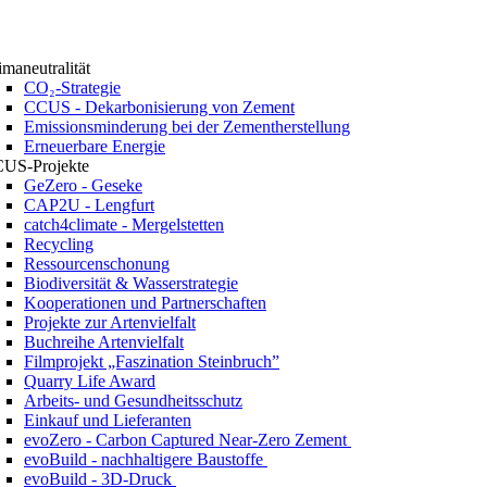
imaneutralität
CO₂-Strategie
CCUS - Dekarbonisierung von Zement
Emissionsminderung bei der Zementherstellung
Erneuerbare Energie
US-Projekte
GeZero - Geseke
CAP2U - Lengfurt
catch4climate - Mergelstetten
Recycling
Ressourcenschonung
Biodiversität & Wasserstrategie
Kooperationen und Partnerschaften
Projekte zur Artenvielfalt
Buchreihe Artenvielfalt
Filmprojekt „Faszination Steinbruch”
Quarry Life Award
Arbeits- und Gesundheitsschutz
Einkauf und Lieferanten
evoZero - Carbon Captured Near-Zero Zement
evoBuild - nachhaltigere Baustoffe
evoBuild - 3D-Druck