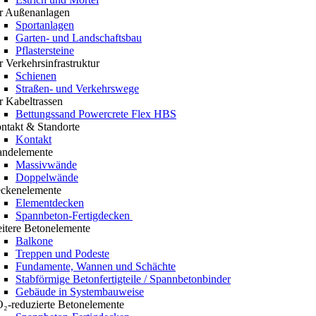
r Außenanlagen
Sportanlagen
Garten- und Landschaftsbau
Pflastersteine
r Verkehrsinfrastruktur
Schienen
Straßen- und Verkehrswege
r Kabeltrassen
Bettungssand Powercrete Flex HBS
ntakt & Standorte
Kontakt
ndelemente
Massivwände
Doppelwände
ckenelemente
Elementdecken
Spannbeton-Fertigdecken
itere Betonelemente
Balkone
Treppen und Podeste
Fundamente, Wannen und Schächte
Stabförmige Betonfertigteile / Spannbetonbinder
Gebäude in Systembauweise
₂-reduzierte Betonelemente