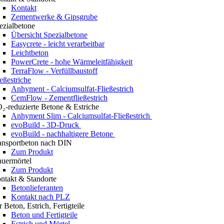
Kontakt
Zementwerke & Gipsgrube
ezialbetone
Übersicht Spezialbetone
Easycrete - leicht verarbeitbar
Leichtbeton
PowerCrete - hohe Wärmeleitfähigkeit
TerraFlow - Verfüllbaustoff
ießestriche
Anhyment - Calciumsulfat-Fließestrich
CemFlow - Zementfließestrich
₂-reduzierte Betone & Estriche
Anhyment Slim - Calciumsulfat-Fließestrich
evoBuild - 3D-Druck
evoBuild - nachhaltigere Betone
ansportbeton nach DIN
Zum Produkt
uermörtel
Zum Produkt
ntakt & Standorte
Betonlieferanten
Kontakt nach PLZ
r Beton, Estrich, Fertigteile
Beton und Fertigteile
Estrich und Mörtel