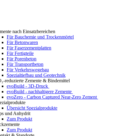
mente nach Einsatzbereichen
Für Bauchemie und Trockenmörtel
Für Betonwaren
Für Faserzementplatten
Für Fertigteile
Für Porenbeton
Für Transportbeton
Für Verkehrswegebau
Spezialtiefbau und Geotechnik
₂-reduzierte Zemente & Bindemittel
evoBuild - 3D-Druck
evoBuild - nachhaltigere Zemente
evoZero - Carbon Captured Near-Zero Zement
ezialprodukte
Übersicht Spezialprodukte
ps und Anhydrit
Zum Produkt
ckzemente
Zum Produkt
ntakt & Standorte