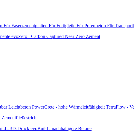
en
Für Faserzementplatten
Für Fertigteile
Für Porenbeton
Für Transport
emente
evoZero - Carbon Captured Near-Zero Zement
tbar
Leichtbeton
PowerCrete - hohe Wärmeleitfähigkeit
TerraFlow - Ve
Zementfließestrich
ild - 3D-Druck
evoBuild - nachhaltigere Betone