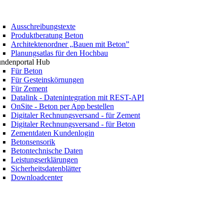
Ausschreibungstexte
Produktberatung Beton
Architektenordner „Bauen mit Beton”
Planungsatlas für den Hochbau
ndenportal Hub
Für Beton
Für Gesteinskörnungen
Für Zement
Datalink - Datenintegration mit REST-API
OnSite - Beton per App bestellen
Digitaler Rechnungsversand - für Zement
Digitaler Rechnungsversand - für Beton
Zementdaten Kundenlogin
Betonsensorik
Betontechnische Daten
Leistungserklärungen
Sicherheitsdatenblätter
Downloadcenter