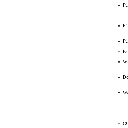
Fü
Fü
Fü
Ko
Wa
De
We
CO