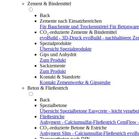
Zement & Bindemittel
Back
Zemente nach Einsatzbereichen
Für Bauchemie und Trockenmörtel
Für Betonwar
CO₂-reduzierte Zemente & Bindemittel
evoBuild - 3D-Druck
evoBuild - nachhaltigere Z
Spezialprodukte
Übersicht Spezialprodukte
Gips und Anhydrit
Zum Produkt
Sackzemente
Zum Produkt
Kontakt & Standorte
Kontakt
Zementwerke & Gipsgrube
Beton & Fließestrich
Back
Spezialbetone
Übersicht Spezialbetone
Easycrete - leicht verarbei
Fließestriche
Anhyment - Calciumsulfat-Fließestrich
CemFlow - 
CO₂-reduzierte Betone & Estriche
Anhyment Slim - Calciumsulfat-Fließestrich
evoBu
Transportbeton nach DIN