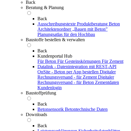
Back
Beratung & Planung
Back
Ausschreibungstexte
Produktberatung Beton
Architektenordner „Bauen mit Beton”
Planungsatlas für den Hochbau
Baustoffe bestellen & verwalten
Back
Kundenportal Hub
Für Beton
Für Gesteinskörnungen
Für Zement
Datalink - Datenintegration mit REST-API
OnSite - Beton per App bestellen
Digitaler
Rechnungsversand - für Zement
Digitaler
Rechnungsversand - für Beton
Zementdaten
Kundenlogin
Baustoffprüfung
Back
Betonsensorik
Betontechnische Daten
Downloads
Back
Leistungserklärungen
Sicherheitsdatenblätter