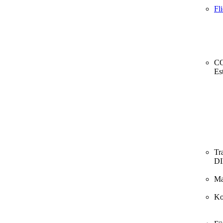
Fl
CO
Es
Tr
D
Ma
Ko