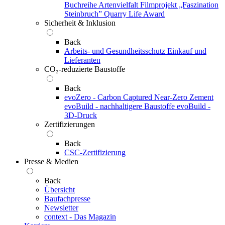
Buchreihe Artenvielfalt
Filmprojekt „Faszination
Steinbruch”
Quarry Life Award
Sicherheit & Inklusion
Back
Arbeits- und Gesundheitsschutz
Einkauf und
Lieferanten
CO₂-reduzierte Baustoffe
Back
evoZero - Carbon Captured Near-Zero Zement
evoBuild - nachhaltigere Baustoffe
evoBuild -
3D-Druck
Zertifizierungen
Back
CSC-Zertifizierung
Presse & Medien
Back
Übersicht
Baufachpresse
Newsletter
context - Das Magazin