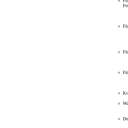
Fü
Fer
Fü
Fü
Fü
Ko
Wa
De