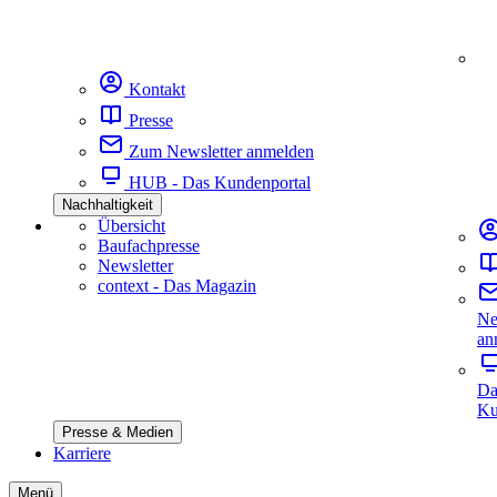
Kontakt
Presse
Zum Newsletter anmelden
HUB - Das Kundenportal
Nachhaltigkeit
Übersicht
Baufachpresse
Newsletter
context - Das Magazin
Ne
an
Da
Ku
Presse & Medien
Karriere
Menü