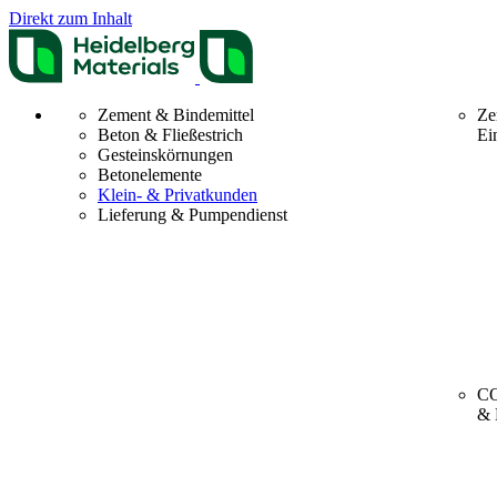
Direkt zum Inhalt
Zement & Bindemittel
Ze
Beton & Fließestrich
Ei
Gesteinskörnungen
Betonelemente
Klein- & Privatkunden
Lieferung & Pumpendienst
CO
& 