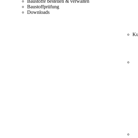
Baustoffe bestellen & verwalten
Baustoffprüfung
Downloads
Ku