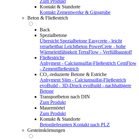
Zum Produkt
Kontakt & Standorte
Kontakt
Zementwerke & Gipsgrube
Beton & Fließestrich
Back
Spezialbetone
Übersicht Spezialbetone
Easycrete - leicht
verarbeitbar
Leichtbeton
PowerCrete - hohe
Wärmeleitfähigkeit
TerraFlow - Verfüllbaustoff
Fließestriche
Anhyment - Calciumsulfat-Fließestrich
CemFlow
- Zementfließestrich
CO₂-reduzierte Betone & Estriche
Anhyment Slim - Calciumsulfat-Fließestrich
evoBuild - 3D-Druck
evoBuild - nachhaltigere
Betone
Transportbeton nach DIN
Zum Produkt
Mauermörtel
Zum Produkt
Kontakt & Standorte
Betonlieferanten
Kontakt nach PLZ
Gesteinskörnungen