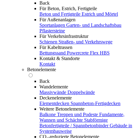
Back
Für Beton, Estrich, Fertigteile
Beton und Fertigteile
Estrich und Mörtel
Für Außenanlagen
Sportanlagen
Garten- und Landschaftsbau
Pflastersteine
Für Verkehrsinfrastruktur
Schienen
Straßen- und Verkehrswege
Für Kabeltrassen
Bettungssand Powercrete Flex HBS
Kontakt & Standorte
Kontakt
Betonelemente
Back
Wandelemente
Massivwände
Doppelwände
Deckenelemente
Elementdecken
Spannbeton-Fertigdecken
Weitere Betonelemente
Balkone
Treppen und Podeste
Fundamente,
Wannen und Schächte
Stabförmige
Betonfertigteile / Spannbetonbinder
Gebäude in
Systembauweise
CO₂-reduzierte Betonelemente