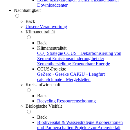
Downloadcenter
Nachhaltigkeit
Back
Unsere Verantwortung
Klimaneutralität
Back
Klimaneutralität
CO₂-Strategie
CCUS - Dekarbonisierung von
Zement
Emissionsminderung bei der
Zementherstellung
Erneuerbare Energie
CCUS-Projekte
GeZero - Geseke
CAP2U - Lengfurt
catch4climate - Mergelstetten
Kreislaufwirtschaft
Back
Recycling
Ressourcenschonung
Biologische Vielfalt
Back
Biodiversität & Wasserstrategie
Kooperationen
und Partnerschaften
Projekte zur Artenvielfalt