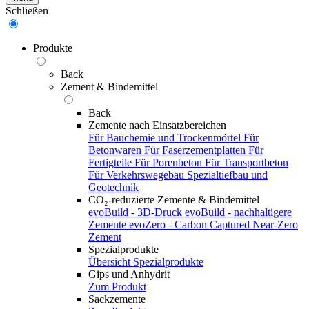
Schließen
Produkte
Back
Zement & Bindemittel
Back
Zemente nach Einsatzbereichen
Für Bauchemie und Trockenmörtel
Für
Betonwaren
Für Faserzementplatten
Für
Fertigteile
Für Porenbeton
Für Transportbeton
Für Verkehrswegebau
Spezialtiefbau und
Geotechnik
CO₂-reduzierte Zemente & Bindemittel
evoBuild - 3D-Druck
evoBuild - nachhaltigere
Zemente
evoZero - Carbon Captured Near-Zero
Zement
Spezialprodukte
Übersicht Spezialprodukte
Gips und Anhydrit
Zum Produkt
Sackzemente