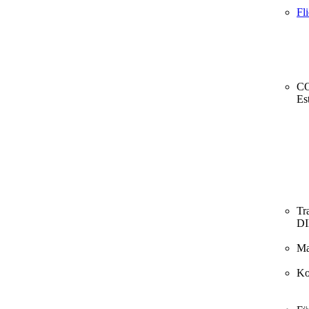
Fl
CO
Es
Tr
D
Ma
Ko