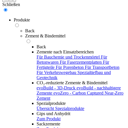
Schließen
Produkte
Back
Zement & Bindemittel
Back
Zemente nach Einsatzbereichen
Für Bauchemie und Trockenmörtel
Für
Betonwaren
Für Faserzementplatten
Für
Fertigteile
Für Porenbeton
Für Transportbeton
Für Verkehrswegebau
Spezialtiefbau und
Geotechnik
CO₂-reduzierte Zemente & Bindemittel
evoBuild - 3D-Druck
evoBuild - nachhaltigere
Zemente
evoZero - Carbon Captured Near-Zero
Zement
Spezialprodukte
Übersicht Spezialprodukte
Gips und Anhydrit
Zum Produkt
Sackzemente