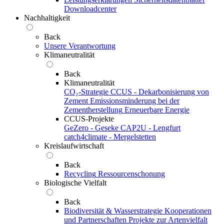
Downloadcenter
Nachhaltigkeit
Back
Unsere Verantwortung
Klimaneutralität
Back
Klimaneutralität
CO₂-Strategie
CCUS - Dekarbonisierung von
Zement
Emissionsminderung bei der
Zementherstellung
Erneuerbare Energie
CCUS-Projekte
GeZero - Geseke
CAP2U - Lengfurt
catch4climate - Mergelstetten
Kreislaufwirtschaft
Back
Recycling
Ressourcenschonung
Biologische Vielfalt
Back
Biodiversität & Wasserstrategie
Kooperationen
und Partnerschaften
Projekte zur Artenvielfalt