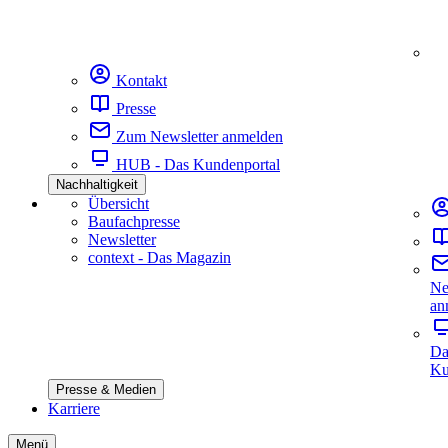
Kontakt
Presse
Zum Newsletter anmelden
HUB - Das Kundenportal
Nachhaltigkeit
Übersicht
Baufachpresse
Newsletter
context - Das Magazin
Ne
an
Da
Ku
Presse & Medien
Karriere
Menü