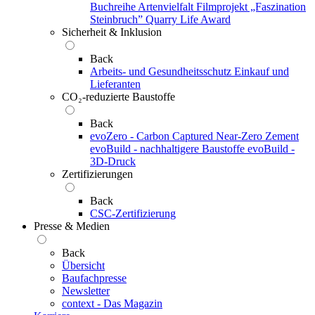
Buchreihe Artenvielfalt
Filmprojekt „Faszination
Steinbruch”
Quarry Life Award
Sicherheit & Inklusion
Back
Arbeits- und Gesundheitsschutz
Einkauf und
Lieferanten
CO₂-reduzierte Baustoffe
Back
evoZero - Carbon Captured Near-Zero Zement
evoBuild - nachhaltigere Baustoffe
evoBuild -
3D-Druck
Zertifizierungen
Back
CSC-Zertifizierung
Presse & Medien
Back
Übersicht
Baufachpresse
Newsletter
context - Das Magazin