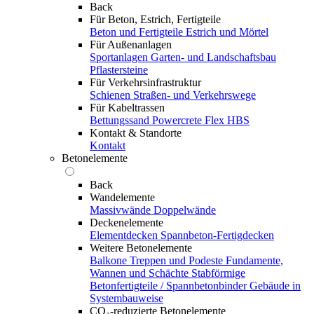
Back
Für Beton, Estrich, Fertigteile
Beton und Fertigteile
Estrich und Mörtel
Für Außenanlagen
Sportanlagen
Garten- und Landschaftsbau
Pflastersteine
Für Verkehrsinfrastruktur
Schienen
Straßen- und Verkehrswege
Für Kabeltrassen
Bettungssand Powercrete Flex HBS
Kontakt & Standorte
Kontakt
Betonelemente
Back
Wandelemente
Massivwände
Doppelwände
Deckenelemente
Elementdecken
Spannbeton-Fertigdecken
Weitere Betonelemente
Balkone
Treppen und Podeste
Fundamente,
Wannen und Schächte
Stabförmige
Betonfertigteile / Spannbetonbinder
Gebäude in
Systembauweise
CO₂-reduzierte Betonelemente