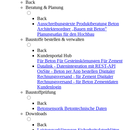
Back
Beratung & Planung
Back
Ausschreibungstexte
Produktberatung Beton
Architektenordner „Bauen mit Beton”
Planungsatlas für den Hochbau
Baustoffe bestellen & verwalten
Back
Kundenportal Hub
Für Beton
Für Gesteinskörnungen
Für Zement
Datalink - Datenintegration mit REST-API
OnSite - Beton per App bestellen
Digitaler
Rechnungsversand - für Zement
Digitaler
Rechnungsversand - für Beton
Zementdaten
Kundenlogin
Baustoffprüfung
Back
Betonsensorik
Betontechnische Daten
Downloads
Back
Leistungserklärungen
Sicherheitsdatenblätter