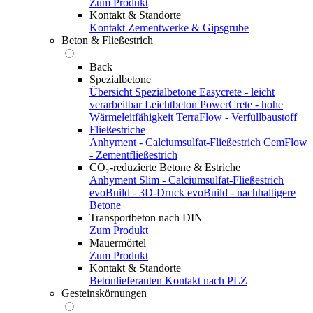
Zum Produkt
Kontakt & Standorte
Kontakt
Zementwerke & Gipsgrube
Beton & Fließestrich
Back
Spezialbetone
Übersicht Spezialbetone
Easycrete - leicht
verarbeitbar
Leichtbeton
PowerCrete - hohe
Wärmeleitfähigkeit
TerraFlow - Verfüllbaustoff
Fließestriche
Anhyment - Calciumsulfat-Fließestrich
CemFlow
- Zementfließestrich
CO₂-reduzierte Betone & Estriche
Anhyment Slim - Calciumsulfat-Fließestrich
evoBuild - 3D-Druck
evoBuild - nachhaltigere
Betone
Transportbeton nach DIN
Zum Produkt
Mauermörtel
Zum Produkt
Kontakt & Standorte
Betonlieferanten
Kontakt nach PLZ
Gesteinskörnungen