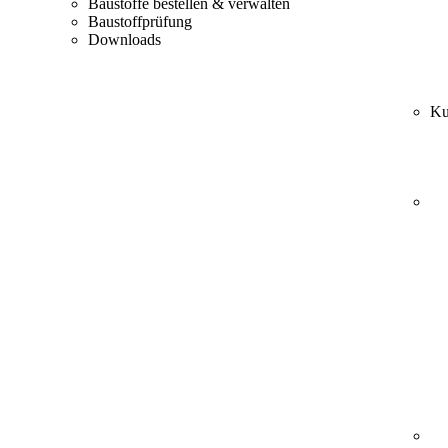
Baustoffe bestellen & verwalten
Baustoffprüfung
Downloads
Ku