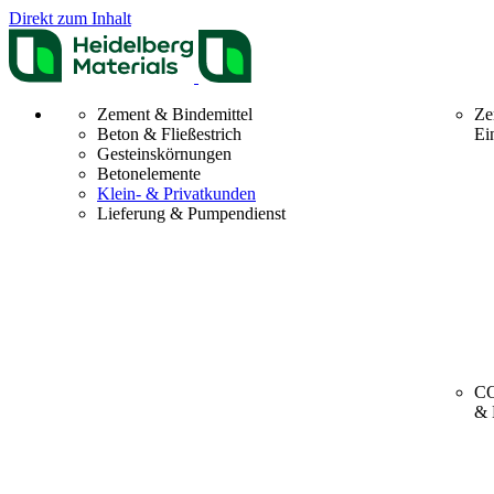
Direkt zum Inhalt
Zement & Bindemittel
Ze
Beton & Fließestrich
Ei
Gesteinskörnungen
Betonelemente
Klein- & Privatkunden
Lieferung & Pumpendienst
CO
& 