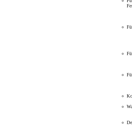
Fü
Fer
Fü
Fü
Fü
Ko
Wa
De