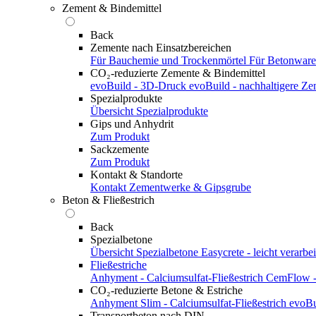
Zement & Bindemittel
Back
Zemente nach Einsatzbereichen
Für Bauchemie und Trockenmörtel
Für Betonwar
CO₂-reduzierte Zemente & Bindemittel
evoBuild - 3D-Druck
evoBuild - nachhaltigere Z
Spezialprodukte
Übersicht Spezialprodukte
Gips und Anhydrit
Zum Produkt
Sackzemente
Zum Produkt
Kontakt & Standorte
Kontakt
Zementwerke & Gipsgrube
Beton & Fließestrich
Back
Spezialbetone
Übersicht Spezialbetone
Easycrete - leicht verarbei
Fließestriche
Anhyment - Calciumsulfat-Fließestrich
CemFlow - 
CO₂-reduzierte Betone & Estriche
Anhyment Slim - Calciumsulfat-Fließestrich
evoBu
Transportbeton nach DIN