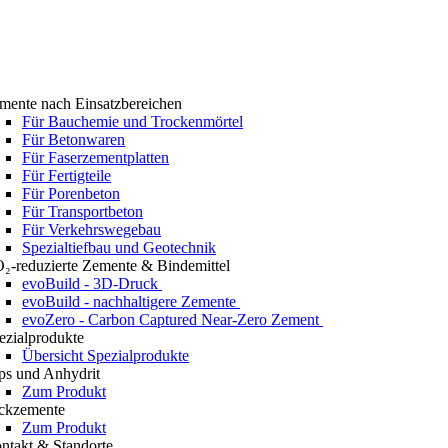
mente nach Einsatzbereichen
Für Bauchemie und Trockenmörtel
Für Betonwaren
Für Faserzementplatten
Für Fertigteile
Für Porenbeton
Für Transportbeton
Für Verkehrswegebau
Spezialtiefbau und Geotechnik
₂-reduzierte Zemente & Bindemittel
evoBuild - 3D-Druck
evoBuild - nachhaltigere Zemente
evoZero - Carbon Captured Near-Zero Zement
ezialprodukte
Übersicht Spezialprodukte
ps und Anhydrit
Zum Produkt
ckzemente
Zum Produkt
ntakt & Standorte