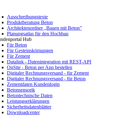
Ausschreibungstexte
Produktberatung Beton
Architektenordner „Bauen mit Beton”
Planungsatlas für den Hochbau
ndenportal Hub
Für Beton
Für Gesteinskörnungen
Für Zement
Datalink - Datenintegration mit REST-API
OnSite - Beton per App bestellen
Digitaler Rechnungsversand - für Zement
Digitaler Rechnungsversand - für Beton
Zementdaten Kundenlogin
Betonsensorik
Betontechnische Daten
Leistungserklärungen
Sicherheitsdatenblätter
Downloadcenter