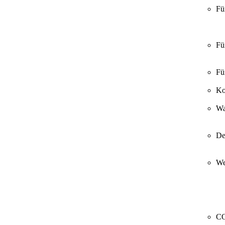
Fü
Fü
Fü
Ko
Wa
De
We
CO