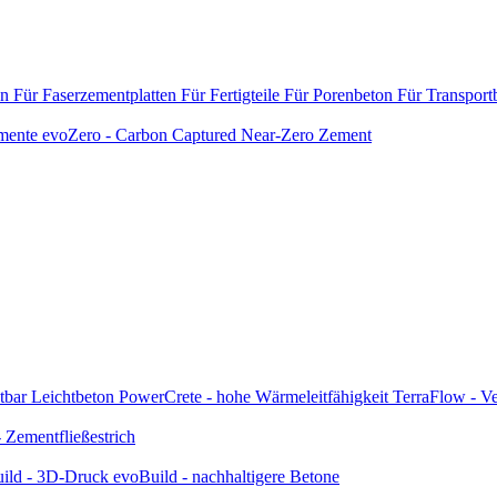
en
Für Faserzementplatten
Für Fertigteile
Für Porenbeton
Für Transport
emente
evoZero - Carbon Captured Near-Zero Zement
tbar
Leichtbeton
PowerCrete - hohe Wärmeleitfähigkeit
TerraFlow - Ve
Zementfließestrich
ild - 3D-Druck
evoBuild - nachhaltigere Betone