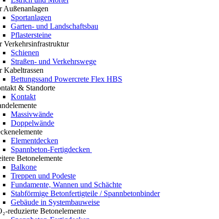
r Außenanlagen
Sportanlagen
Garten- und Landschaftsbau
Pflastersteine
r Verkehrsinfrastruktur
Schienen
Straßen- und Verkehrswege
r Kabeltrassen
Bettungssand Powercrete Flex HBS
ntakt & Standorte
Kontakt
ndelemente
Massivwände
Doppelwände
ckenelemente
Elementdecken
Spannbeton-Fertigdecken
itere Betonelemente
Balkone
Treppen und Podeste
Fundamente, Wannen und Schächte
Stabförmige Betonfertigteile / Spannbetonbinder
Gebäude in Systembauweise
₂-reduzierte Betonelemente