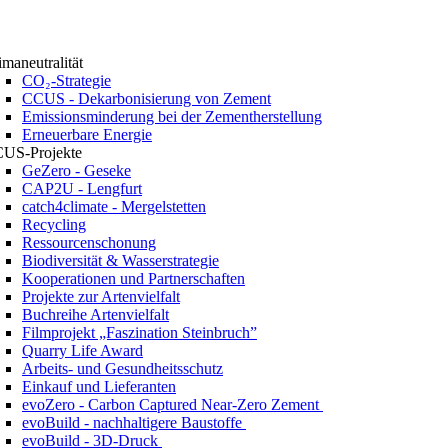
imaneutralität
CO₂-Strategie
CCUS - Dekarbonisierung von Zement
Emissionsminderung bei der Zementherstellung
Erneuerbare Energie
US-Projekte
GeZero - Geseke
CAP2U - Lengfurt
catch4climate - Mergelstetten
Recycling
Ressourcenschonung
Biodiversität & Wasserstrategie
Kooperationen und Partnerschaften
Projekte zur Artenvielfalt
Buchreihe Artenvielfalt
Filmprojekt „Faszination Steinbruch”
Quarry Life Award
Arbeits- und Gesundheitsschutz
Einkauf und Lieferanten
evoZero - Carbon Captured Near-Zero Zement
evoBuild - nachhaltigere Baustoffe
evoBuild - 3D-Druck