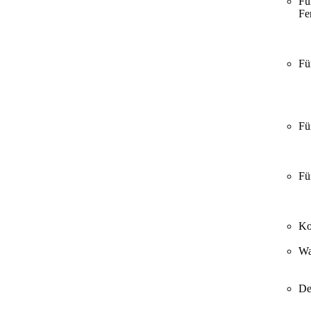
Fü
Fer
Fü
Fü
Fü
Ko
Wa
De