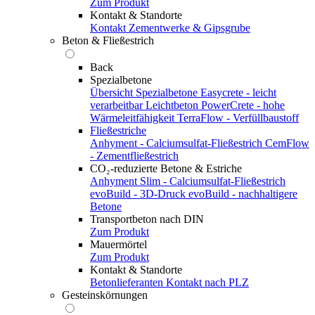
Zum Produkt
Kontakt & Standorte
Kontakt
Zementwerke & Gipsgrube
Beton & Fließestrich
Back
Spezialbetone
Übersicht Spezialbetone
Easycrete - leicht
verarbeitbar
Leichtbeton
PowerCrete - hohe
Wärmeleitfähigkeit
TerraFlow - Verfüllbaustoff
Fließestriche
Anhyment - Calciumsulfat-Fließestrich
CemFlow
- Zementfließestrich
CO₂-reduzierte Betone & Estriche
Anhyment Slim - Calciumsulfat-Fließestrich
evoBuild - 3D-Druck
evoBuild - nachhaltigere
Betone
Transportbeton nach DIN
Zum Produkt
Mauermörtel
Zum Produkt
Kontakt & Standorte
Betonlieferanten
Kontakt nach PLZ
Gesteinskörnungen