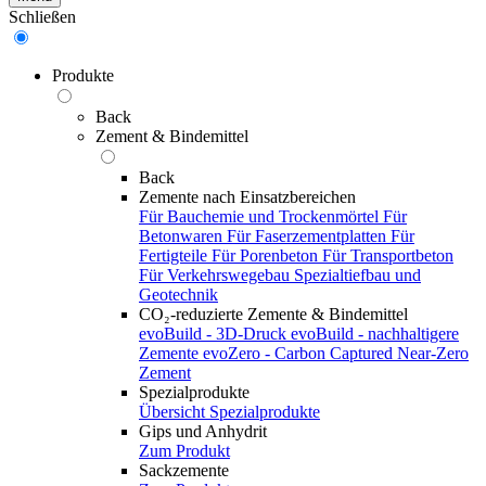
Schließen
Produkte
Back
Zement & Bindemittel
Back
Zemente nach Einsatzbereichen
Für Bauchemie und Trockenmörtel
Für
Betonwaren
Für Faserzementplatten
Für
Fertigteile
Für Porenbeton
Für Transportbeton
Für Verkehrswegebau
Spezialtiefbau und
Geotechnik
CO₂-reduzierte Zemente & Bindemittel
evoBuild - 3D-Druck
evoBuild - nachhaltigere
Zemente
evoZero - Carbon Captured Near-Zero
Zement
Spezialprodukte
Übersicht Spezialprodukte
Gips und Anhydrit
Zum Produkt
Sackzemente