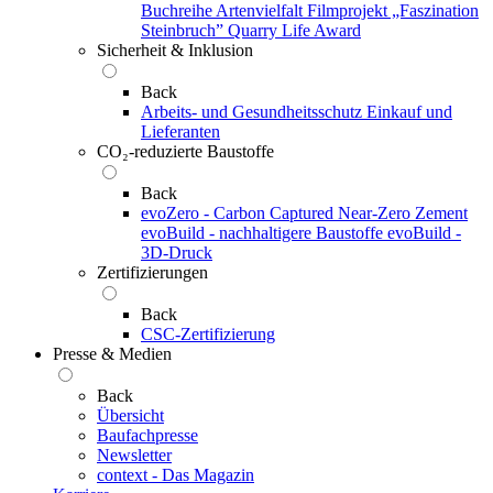
Buchreihe Artenvielfalt
Filmprojekt „Faszination
Steinbruch”
Quarry Life Award
Sicherheit & Inklusion
Back
Arbeits- und Gesundheitsschutz
Einkauf und
Lieferanten
CO₂-reduzierte Baustoffe
Back
evoZero - Carbon Captured Near-Zero Zement
evoBuild - nachhaltigere Baustoffe
evoBuild -
3D-Druck
Zertifizierungen
Back
CSC-Zertifizierung
Presse & Medien
Back
Übersicht
Baufachpresse
Newsletter
context - Das Magazin