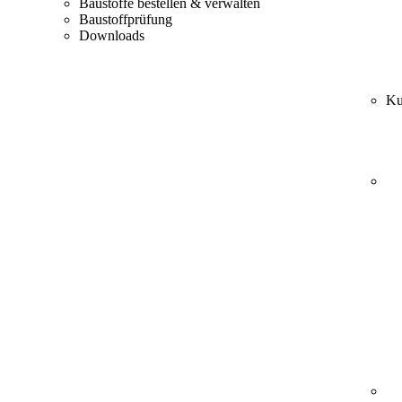
Baustoffe bestellen & verwalten
Baustoffprüfung
Downloads
Ku