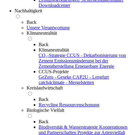
Downloadcenter
Nachhaltigkeit
Back
Unsere Verantwortung
Klimaneutralität
Back
Klimaneutralität
CO₂-Strategie
CCUS - Dekarbonisierung von
Zement
Emissionsminderung bei der
Zementherstellung
Erneuerbare Energie
CCUS-Projekte
GeZero - Geseke
CAP2U - Lengfurt
catch4climate - Mergelstetten
Kreislaufwirtschaft
Back
Recycling
Ressourcenschonung
Biologische Vielfalt
Back
Biodiversität & Wasserstrategie
Kooperationen
und Partnerschaften
Projekte zur Artenvielfalt