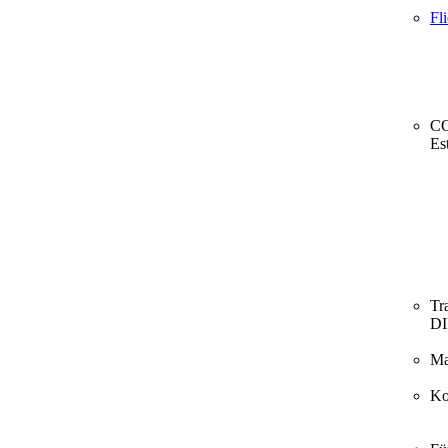
Fl
CO
Es
Tr
D
Ma
Ko