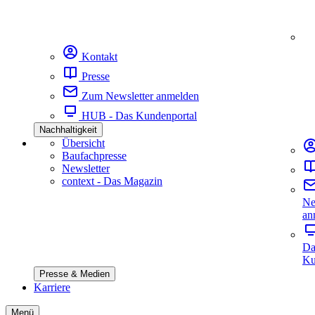
Kontakt
Presse
Zum Newsletter anmelden
HUB - Das Kundenportal
Nachhaltigkeit
Übersicht
Baufachpresse
Newsletter
context - Das Magazin
Ne
an
Da
Ku
Presse & Medien
Karriere
Menü