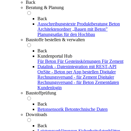
Back
Beratung & Planung
Back
Ausschreibungstexte
Produktberatung Beton
Architektenordner „Bauen mit Beton”
Planungsatlas für den Hochbau
Baustoffe bestellen & verwalten
Back
Kundenportal Hub
Für Beton
Für Gesteinskörnungen
Für Zement
Datalink - Datenintegration mit REST-API
OnSite - Beton per App bestellen
Digitaler
Rechnungsversand - für Zement
Digitaler
Rechnungsversand - für Beton
Zementdaten
Kundenlogin
Baustoffprüfung
Back
Betonsensorik
Betontechnische Daten
Downloads
Back
Leistungserklärungen
Sicherheitsdatenblätter