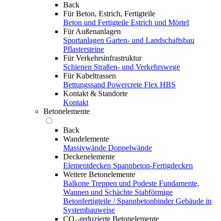
Back
Für Beton, Estrich, Fertigteile
Beton und Fertigteile
Estrich und Mörtel
Für Außenanlagen
Sportanlagen
Garten- und Landschaftsbau
Pflastersteine
Für Verkehrsinfrastruktur
Schienen
Straßen- und Verkehrswege
Für Kabeltrassen
Bettungssand Powercrete Flex HBS
Kontakt & Standorte
Kontakt
Betonelemente
Back
Wandelemente
Massivwände
Doppelwände
Deckenelemente
Elementdecken
Spannbeton-Fertigdecken
Weitere Betonelemente
Balkone
Treppen und Podeste
Fundamente,
Wannen und Schächte
Stabförmige
Betonfertigteile / Spannbetonbinder
Gebäude in
Systembauweise
CO₂-reduzierte Betonelemente