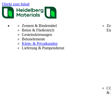
Direkt zum Inhalt
Zement & Bindemittel
Ze
Beton & Fließestrich
Ei
Gesteinskörnungen
Betonelemente
Klein- & Privatkunden
Lieferung & Pumpendienst
CO
& 