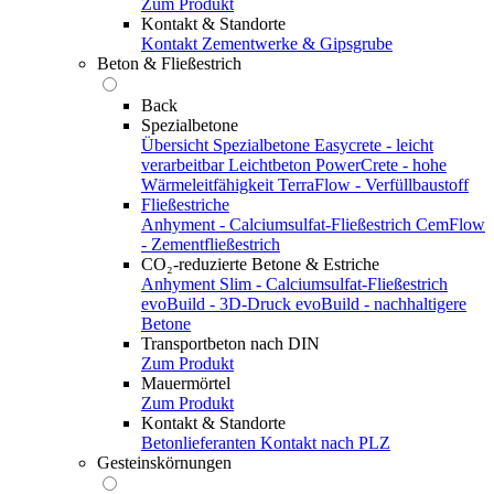
Zum Produkt
Kontakt & Standorte
Kontakt
Zementwerke & Gipsgrube
Beton & Fließestrich
Back
Spezialbetone
Übersicht Spezialbetone
Easycrete - leicht
verarbeitbar
Leichtbeton
PowerCrete - hohe
Wärmeleitfähigkeit
TerraFlow - Verfüllbaustoff
Fließestriche
Anhyment - Calciumsulfat-Fließestrich
CemFlow
- Zementfließestrich
CO₂-reduzierte Betone & Estriche
Anhyment Slim - Calciumsulfat-Fließestrich
evoBuild - 3D-Druck
evoBuild - nachhaltigere
Betone
Transportbeton nach DIN
Zum Produkt
Mauermörtel
Zum Produkt
Kontakt & Standorte
Betonlieferanten
Kontakt nach PLZ
Gesteinskörnungen