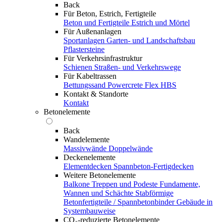
Back
Für Beton, Estrich, Fertigteile
Beton und Fertigteile
Estrich und Mörtel
Für Außenanlagen
Sportanlagen
Garten- und Landschaftsbau
Pflastersteine
Für Verkehrsinfrastruktur
Schienen
Straßen- und Verkehrswege
Für Kabeltrassen
Bettungssand Powercrete Flex HBS
Kontakt & Standorte
Kontakt
Betonelemente
Back
Wandelemente
Massivwände
Doppelwände
Deckenelemente
Elementdecken
Spannbeton-Fertigdecken
Weitere Betonelemente
Balkone
Treppen und Podeste
Fundamente,
Wannen und Schächte
Stabförmige
Betonfertigteile / Spannbetonbinder
Gebäude in
Systembauweise
CO₂-reduzierte Betonelemente