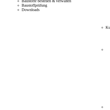
Baustoffe bestellen & verwalten
Baustoffprüfung
Downloads
Ku