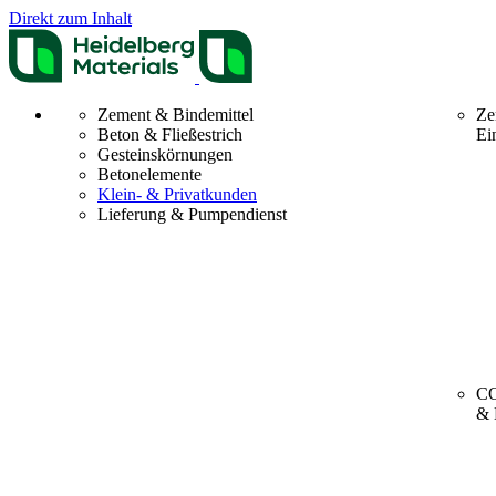
Direkt zum Inhalt
Zement & Bindemittel
Ze
Beton & Fließestrich
Ei
Gesteinskörnungen
Betonelemente
Klein- & Privatkunden
Lieferung & Pumpendienst
CO
& 