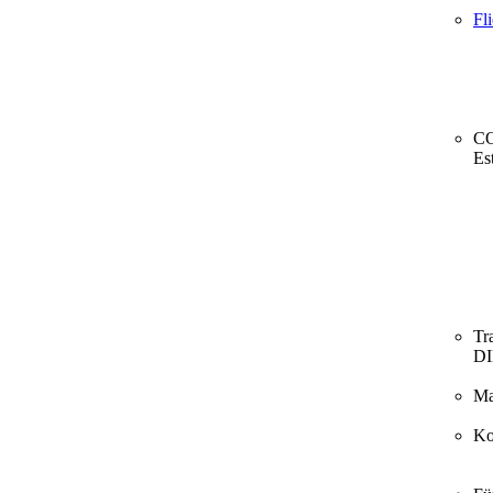
Fl
CO
Es
Tr
D
Ma
Ko