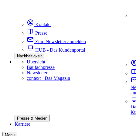
Kontakt
Presse
Zum Newsletter anmelden
HUB - Das Kundenportal
Nachhaltigkeit
Übersicht
Baufachpresse
Newsletter
context - Das Magazin
Ne
an
Da
Ku
Presse & Medien
Karriere
Menü