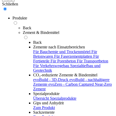
Schließen
Produkte
Back
Zement & Bindemittel
Back
Zemente nach Einsatzbereichen
Für Bauchemie und Trockenmörtel
Für
Betonwaren
Für Faserzementplatten
Für
Fertigteile
Für Porenbeton
Für Transportbeton
Für Verkehrswegebau
Spezialtiefbau und
Geotechnik
CO₂-reduzierte Zemente & Bindemittel
evoBuild - 3D-Druck
evoBuild - nachhaltigere
Zemente
evoZero - Carbon Captured Near-Zero
Zement
Spezialprodukte
Übersicht Spezialprodukte
Gips und Anhydrit
Zum Produkt
Sackzemente