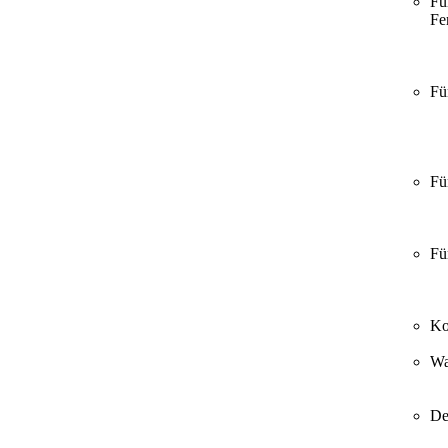
Fü
Fer
Fü
Fü
Fü
Ko
Wa
De