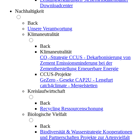
Downloadcenter
Nachhaltigkeit
Back
Unsere Verantwortung
Klimaneutralität
Back
Klimaneutralität
CO₂-Strategie
CCUS - Dekarbonisierung von
Zement
Emissionsminderung bei der
Zementherstellung
Erneuerbare Energie
CCUS-Projekte
GeZero - Geseke
CAP2U - Lengfurt
catch4climate - Mergelstetten
Kreislaufwirtschaft
Back
Recycling
Ressourcenschonung
Biologische Vielfalt
Back
Biodiversität & Wasserstrategie
Kooperationen
und Partnerschaften
Projekte zur Artenvielfalt