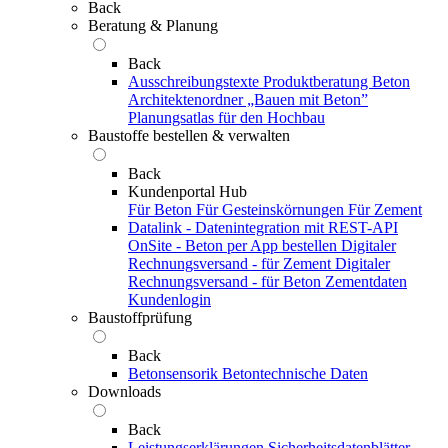
Back
Beratung & Planung
Back
Ausschreibungstexte
Produktberatung Beton
Architektenordner „Bauen mit Beton”
Planungsatlas für den Hochbau
Baustoffe bestellen & verwalten
Back
Kundenportal Hub
Für Beton
Für Gesteinskörnungen
Für Zement
Datalink - Datenintegration mit REST-API
OnSite - Beton per App bestellen
Digitaler
Rechnungsversand - für Zement
Digitaler
Rechnungsversand - für Beton
Zementdaten
Kundenlogin
Baustoffprüfung
Back
Betonsensorik
Betontechnische Daten
Downloads
Back
Leistungserklärungen
Sicherheitsdatenblätter