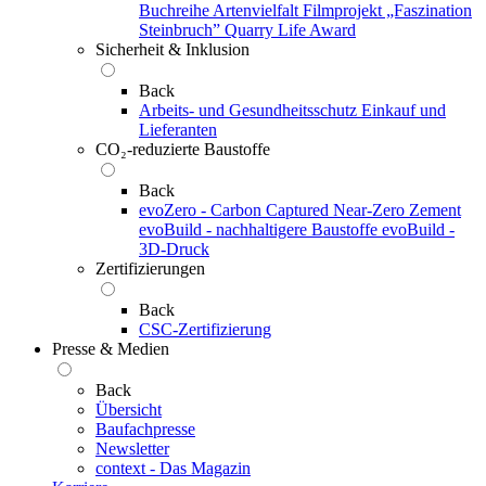
Buchreihe Artenvielfalt
Filmprojekt „Faszination
Steinbruch”
Quarry Life Award
Sicherheit & Inklusion
Back
Arbeits- und Gesundheitsschutz
Einkauf und
Lieferanten
CO₂-reduzierte Baustoffe
Back
evoZero - Carbon Captured Near-Zero Zement
evoBuild - nachhaltigere Baustoffe
evoBuild -
3D-Druck
Zertifizierungen
Back
CSC-Zertifizierung
Presse & Medien
Back
Übersicht
Baufachpresse
Newsletter
context - Das Magazin