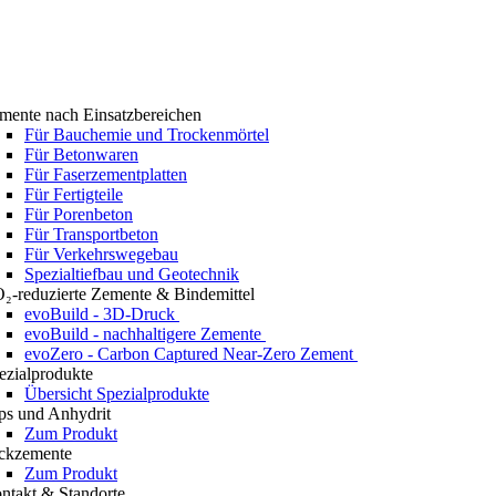
mente nach Einsatzbereichen
Für Bauchemie und Trockenmörtel
Für Betonwaren
Für Faserzementplatten
Für Fertigteile
Für Porenbeton
Für Transportbeton
Für Verkehrswegebau
Spezialtiefbau und Geotechnik
₂-reduzierte Zemente & Bindemittel
evoBuild - 3D-Druck
evoBuild - nachhaltigere Zemente
evoZero - Carbon Captured Near-Zero Zement
ezialprodukte
Übersicht Spezialprodukte
ps und Anhydrit
Zum Produkt
ckzemente
Zum Produkt
ntakt & Standorte