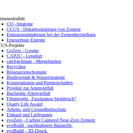
imaneutralität
CO₂-Strategie
CCUS - Dekarbonisierung von Zement
Emissionsminderung bei der Zementherstellung
Erneuerbare Energie
US-Projekte
GeZero - Geseke
CAP2U - Lengfurt
catch4climate - Mergelstetten
Recycling
Ressourcenschonung
Biodiversität & Wasserstrategie
Kooperationen und Partnerschaften
Projekte zur Artenvielfalt
Buchreihe Artenvielfalt
Filmprojekt „Faszination Steinbruch”
Quarry Life Award
Arbeits- und Gesundheitsschutz
Einkauf und Lieferanten
evoZero - Carbon Captured Near-Zero Zement
evoBuild - nachhaltigere Baustoffe
evoBuild - 3D-Druck