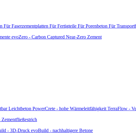
en
Für Faserzementplatten
Für Fertigteile
Für Porenbeton
Für Transport
emente
evoZero - Carbon Captured Near-Zero Zement
tbar
Leichtbeton
PowerCrete - hohe Wärmeleitfähigkeit
TerraFlow - Ve
Zementfließestrich
ild - 3D-Druck
evoBuild - nachhaltigere Betone