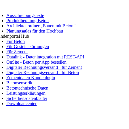
Ausschreibungstexte
Produktberatung Beton
Architektenordner „Bauen mit Beton”
Planungsatlas für den Hochbau
ndenportal Hub
Für Beton
Für Gesteinskörnungen
Für Zement
Datalink - Datenintegration mit REST-API
OnSite - Beton per App bestellen
Digitaler Rechnungsversand - für Zement
Digitaler Rechnungsversand - für Beton
Zementdaten Kundenlogin
Betonsensorik
Betontechnische Daten
Leistungserklärungen
Sicherheitsdatenblätter
Downloadcenter