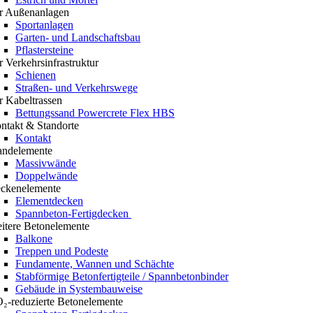
r Außenanlagen
Sportanlagen
Garten- und Landschaftsbau
Pflastersteine
r Verkehrsinfrastruktur
Schienen
Straßen- und Verkehrswege
r Kabeltrassen
Bettungssand Powercrete Flex HBS
ntakt & Standorte
Kontakt
ndelemente
Massivwände
Doppelwände
ckenelemente
Elementdecken
Spannbeton-Fertigdecken
itere Betonelemente
Balkone
Treppen und Podeste
Fundamente, Wannen und Schächte
Stabförmige Betonfertigteile / Spannbetonbinder
Gebäude in Systembauweise
₂-reduzierte Betonelemente