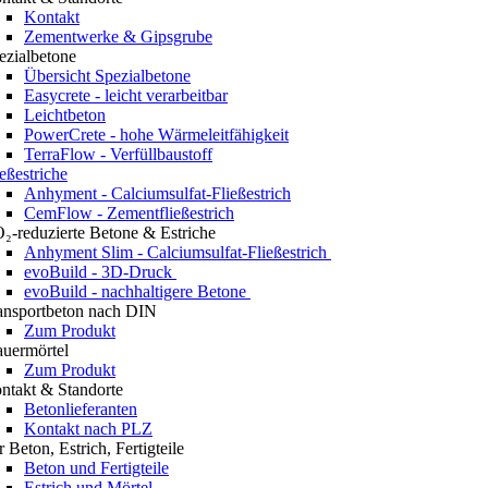
Kontakt
Zementwerke & Gipsgrube
ezialbetone
Übersicht Spezialbetone
Easycrete - leicht verarbeitbar
Leichtbeton
PowerCrete - hohe Wärmeleitfähigkeit
TerraFlow - Verfüllbaustoff
ießestriche
Anhyment - Calciumsulfat-Fließestrich
CemFlow - Zementfließestrich
₂-reduzierte Betone & Estriche
Anhyment Slim - Calciumsulfat-Fließestrich
evoBuild - 3D-Druck
evoBuild - nachhaltigere Betone
ansportbeton nach DIN
Zum Produkt
uermörtel
Zum Produkt
ntakt & Standorte
Betonlieferanten
Kontakt nach PLZ
r Beton, Estrich, Fertigteile
Beton und Fertigteile
Estrich und Mörtel