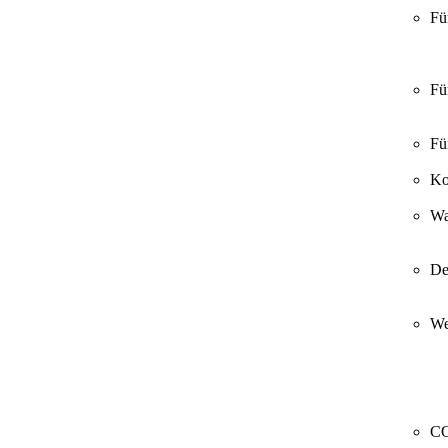
Fü
Fü
Fü
Ko
Wa
De
We
CO