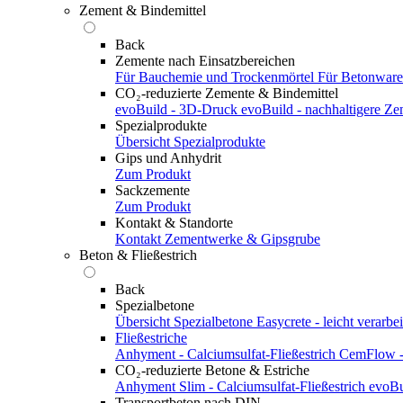
Zement & Bindemittel
Back
Zemente nach Einsatzbereichen
Für Bauchemie und Trockenmörtel
Für Betonwar
CO₂-reduzierte Zemente & Bindemittel
evoBuild - 3D-Druck
evoBuild - nachhaltigere Z
Spezialprodukte
Übersicht Spezialprodukte
Gips und Anhydrit
Zum Produkt
Sackzemente
Zum Produkt
Kontakt & Standorte
Kontakt
Zementwerke & Gipsgrube
Beton & Fließestrich
Back
Spezialbetone
Übersicht Spezialbetone
Easycrete - leicht verarbei
Fließestriche
Anhyment - Calciumsulfat-Fließestrich
CemFlow - 
CO₂-reduzierte Betone & Estriche
Anhyment Slim - Calciumsulfat-Fließestrich
evoBu
Transportbeton nach DIN