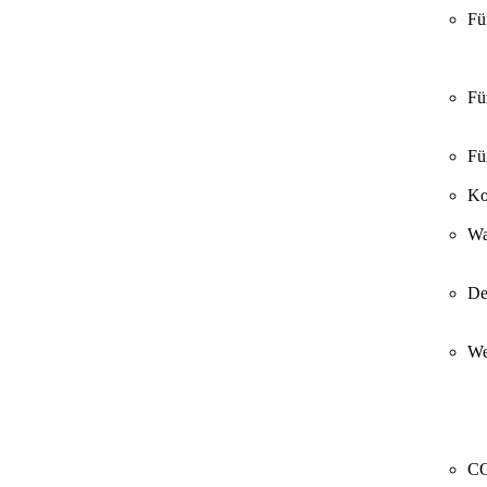
Fü
Fü
Fü
Ko
Wa
De
We
CO