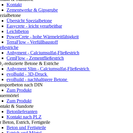
Kontakt
Zementwerke & Gipsgrube
ezialbetone
Übersicht Spezialbetone
Easycrete - leicht verarbeitbar
Leichtbeton
PowerCrete - hohe Wärmeleitfähigkeit
TerraFlow - Verfüllbaustoff
ießestriche
Anhyment - Calciumsulfat-Fließestrich
CemFlow - Zementfließestrich
₂-reduzierte Betone & Estriche
Anhyment Slim - Calciumsulfat-Fließestrich
evoBuild - 3D-Druck
evoBuild - nachhaltigere Betone
ansportbeton nach DIN
Zum Produkt
uermörtel
Zum Produkt
ntakt & Standorte
Betonlieferanten
Kontakt nach PLZ
r Beton, Estrich, Fertigteile
Beton und Fertigteile
Estrich und Mörtel