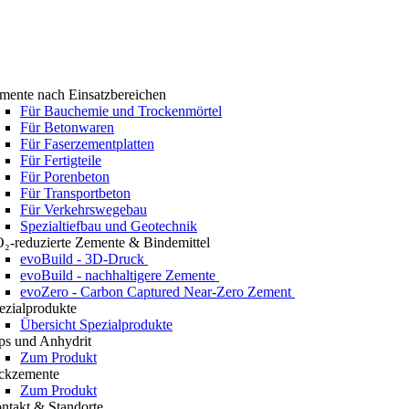
mente nach Einsatzbereichen
Für Bauchemie und Trockenmörtel
Für Betonwaren
Für Faserzementplatten
Für Fertigteile
Für Porenbeton
Für Transportbeton
Für Verkehrswegebau
Spezialtiefbau und Geotechnik
₂-reduzierte Zemente & Bindemittel
evoBuild - 3D-Druck
evoBuild - nachhaltigere Zemente
evoZero - Carbon Captured Near-Zero Zement
ezialprodukte
Übersicht Spezialprodukte
ps und Anhydrit
Zum Produkt
ckzemente
Zum Produkt
ntakt & Standorte