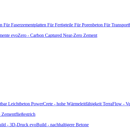
en
Für Faserzementplatten
Für Fertigteile
Für Porenbeton
Für Transport
emente
evoZero - Carbon Captured Near-Zero Zement
tbar
Leichtbeton
PowerCrete - hohe Wärmeleitfähigkeit
TerraFlow - Ve
Zementfließestrich
ild - 3D-Druck
evoBuild - nachhaltigere Betone