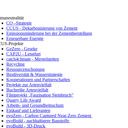
imaneutralität
CO₂-Strategie
CCUS - Dekarbonisierung von Zement
Emissionsminderung bei der Zementherstellung
Erneuerbare Energie
US-Projekte
GeZero - Geseke
CAP2U - Lengfurt
catch4climate - Mergelstetten
Recycling
Ressourcenschonung
Biodiversität & Wasserstrategie
Kooperationen und Partnerschaften
Projekte zur Artenvielfalt
Buchreihe Artenvielfalt
Filmprojekt „Faszination Steinbruch”
Quarry Life Award
Arbeits- und Gesundheitsschutz
Einkauf und Lieferanten
evoZero - Carbon Captured Near-Zero Zement
evoBuild - nachhaltigere Baustoffe
evoBuild - 3D-Druck