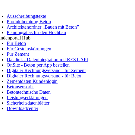
Ausschreibungstexte
Produktberatung Beton
Architektenordner „Bauen mit Beton”
Planungsatlas für den Hochbau
ndenportal Hub
Für Beton
Für Gesteinskörnungen
Für Zement
Datalink - Datenintegration mit REST-API
OnSite - Beton per App bestellen
Digitaler Rechnungsversand - für Zement
Digitaler Rechnungsversand - für Beton
Zementdaten Kundenlogin
Betonsensorik
Betontechnische Daten
Leistungserklärungen
Sicherheitsdatenblätter
Downloadcenter