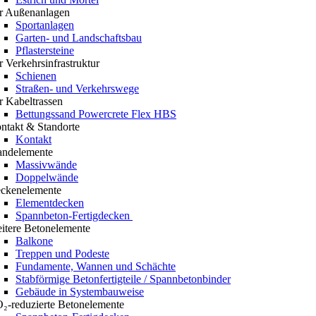
r Außenanlagen
Sportanlagen
Garten- und Landschaftsbau
Pflastersteine
r Verkehrsinfrastruktur
Schienen
Straßen- und Verkehrswege
r Kabeltrassen
Bettungssand Powercrete Flex HBS
ntakt & Standorte
Kontakt
ndelemente
Massivwände
Doppelwände
ckenelemente
Elementdecken
Spannbeton-Fertigdecken
itere Betonelemente
Balkone
Treppen und Podeste
Fundamente, Wannen und Schächte
Stabförmige Betonfertigteile / Spannbetonbinder
Gebäude in Systembauweise
₂-reduzierte Betonelemente