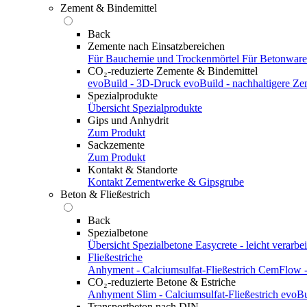
Zement & Bindemittel
Back
Zemente nach Einsatzbereichen
Für Bauchemie und Trockenmörtel
Für Betonwar
CO₂-reduzierte Zemente & Bindemittel
evoBuild - 3D-Druck
evoBuild - nachhaltigere Z
Spezialprodukte
Übersicht Spezialprodukte
Gips und Anhydrit
Zum Produkt
Sackzemente
Zum Produkt
Kontakt & Standorte
Kontakt
Zementwerke & Gipsgrube
Beton & Fließestrich
Back
Spezialbetone
Übersicht Spezialbetone
Easycrete - leicht verarbei
Fließestriche
Anhyment - Calciumsulfat-Fließestrich
CemFlow - 
CO₂-reduzierte Betone & Estriche
Anhyment Slim - Calciumsulfat-Fließestrich
evoBu
Transportbeton nach DIN