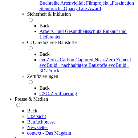
Buchreihe Artenvielfalt
Filmprojekt „Faszination
Steinbruch”
Quarry Life Award
Sicherheit & Inklusion
Back
Arbeits- und Gesundheitsschutz
Einkauf und
Lieferanten
CO₂-reduzierte Baustoffe
Back
evoZero - Carbon Captured Near-Zero Zement
evoBuild - nachhaltigere Baustoffe
evoBuild -
3D-Druck
Zertifizierungen
Back
CSC-Zertifizierung
Presse & Medien
Back
Übersicht
Baufachpresse
Newsletter
context - Das Magazin