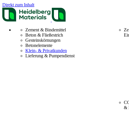
Direkt zum Inhalt
Zement & Bindemittel
Ze
Beton & Fließestrich
Ei
Gesteinskörnungen
Betonelemente
Klein- & Privatkunden
Lieferung & Pumpendienst
CO
& 