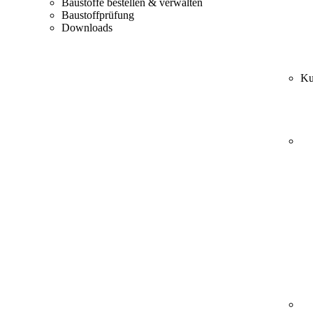
Baustoffe bestellen & verwalten
Baustoffprüfung
Downloads
Ku