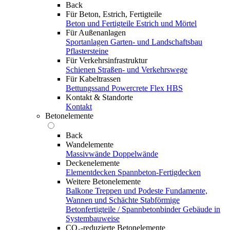
Back
Für Beton, Estrich, Fertigteile
Beton und Fertigteile
Estrich und Mörtel
Für Außenanlagen
Sportanlagen
Garten- und Landschaftsbau
Pflastersteine
Für Verkehrsinfrastruktur
Schienen
Straßen- und Verkehrswege
Für Kabeltrassen
Bettungssand Powercrete Flex HBS
Kontakt & Standorte
Kontakt
Betonelemente
Back
Wandelemente
Massivwände
Doppelwände
Deckenelemente
Elementdecken
Spannbeton-Fertigdecken
Weitere Betonelemente
Balkone
Treppen und Podeste
Fundamente,
Wannen und Schächte
Stabförmige
Betonfertigteile / Spannbetonbinder
Gebäude in
Systembauweise
CO₂-reduzierte Betonelemente