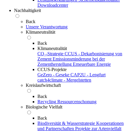
Downloadcenter
Nachhaltigkeit
Back
Unsere Verantwortung
Klimaneutralität
Back
Klimaneutralität
CO₂-Strategie
CCUS - Dekarbonisierung von
Zement
Emissionsminderung bei der
Zementherstellung
Erneuerbare Energie
CCUS-Projekte
GeZero - Geseke
CAP2U - Lengfurt
catch4climate - Mergelstetten
Kreislaufwirtschaft
Back
Recycling
Ressourcenschonung
Biologische Vielfalt
Back
Biodiversität & Wasserstrategie
Kooperationen
und Partnerschaften
Projekte zur Artenvielfalt