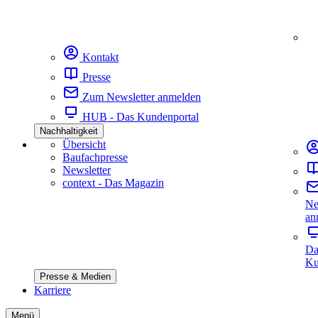
Kontakt
Presse
Zum Newsletter anmelden
HUB - Das Kundenportal
Nachhaltigkeit
Übersicht
Baufachpresse
Newsletter
context - Das Magazin
Ne
an
Da
Ku
Presse & Medien
Karriere
Menü