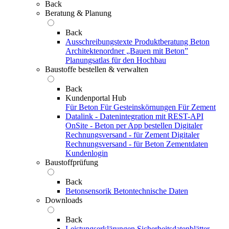
Back
Beratung & Planung
Back
Ausschreibungstexte
Produktberatung Beton
Architektenordner „Bauen mit Beton”
Planungsatlas für den Hochbau
Baustoffe bestellen & verwalten
Back
Kundenportal Hub
Für Beton
Für Gesteinskörnungen
Für Zement
Datalink - Datenintegration mit REST-API
OnSite - Beton per App bestellen
Digitaler
Rechnungsversand - für Zement
Digitaler
Rechnungsversand - für Beton
Zementdaten
Kundenlogin
Baustoffprüfung
Back
Betonsensorik
Betontechnische Daten
Downloads
Back
Leistungserklärungen
Sicherheitsdatenblätter