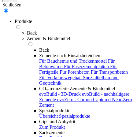
Schließen
Produkte
Back
Zement & Bindemittel
Back
Zemente nach Einsatzbereichen
Für Bauchemie und Trockenmörtel
Für
Betonwaren
Für Faserzementplatten
Für
Fertigteile
Für Porenbeton
Für Transportbeton
Für Verkehrswegebau
Spezialtiefbau und
Geotechnik
CO₂-reduzierte Zemente & Bindemittel
evoBuild - 3D-Druck
evoBuild - nachhaltigere
Zemente
evoZero - Carbon Captured Near-Zero
Zement
Spezialprodukte
Übersicht Spezialprodukte
Gips und Anhydrit
Zum Produkt
Sackzemente