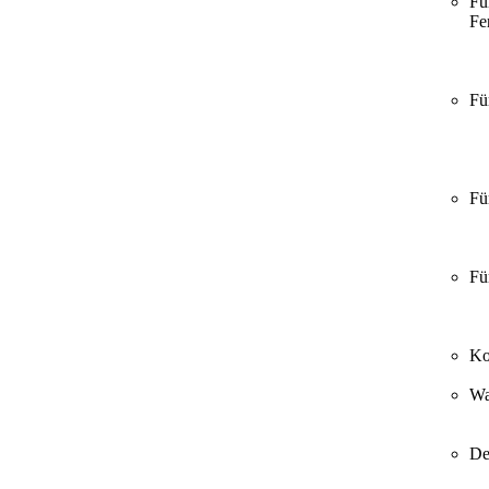
Fü
Fer
Fü
Fü
Fü
Ko
Wa
De