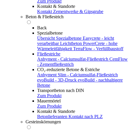
Zum Produkt
Kontakt & Standorte
Kontakt
Zementwerke & Gipsgrube
Beton & Fließestrich
Back
Spezialbetone
Übersicht Spezialbetone
Easycrete - leicht
verarbeitbar
Leichtbeton
PowerCrete - hohe
Wärmeleitfähigkeit
TerraFlow - Verfüllbaustoff
Fließestriche
Anhyment - Calciumsulfat-Fließestrich
CemFlow
- Zementfließestrich
CO₂-reduzierte Betone & Estriche
Anhyment Slim - Calciumsulfat-Fließestrich
evoBuild - 3D-Druck
evoBuild - nachhaltigere
Betone
Transportbeton nach DIN
Zum Produkt
Mauermörtel
Zum Produkt
Kontakt & Standorte
Betonlieferanten
Kontakt nach PLZ
Gesteinskörnungen