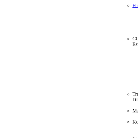
Fl
CO
Es
Tr
D
Ma
Ko