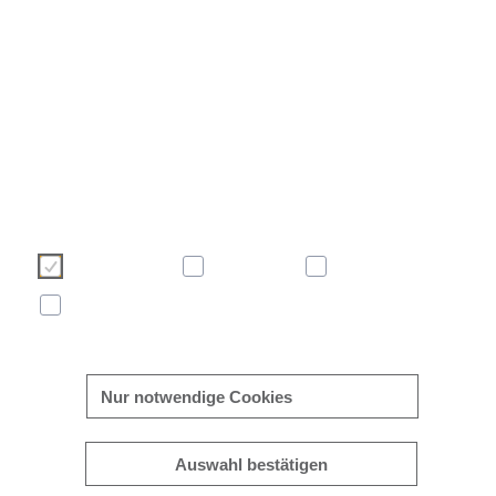
Wir verwenden Cookies, um Ihre Benutzererfahrung auf unse
Webseite angenehmer und effizienter zu gestalten. Bitte treffen 
über die nachstehenden Schaltflächen Ihre Cookie-Auswa
Weitere Informationen zu Cookies finden Sie direkt in die
Banner sowie in unserer
Cookie-Richtlinie
.
Notwendig
Komfort
Statistik
Marketing
mehr/weniger anzeigen
Nur notwendige Cookies
Auswahl bestätigen