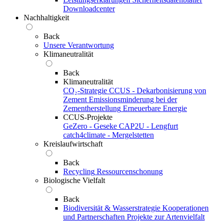
Downloadcenter
Nachhaltigkeit
Back
Unsere Verantwortung
Klimaneutralität
Back
Klimaneutralität
CO₂-Strategie
CCUS - Dekarbonisierung von
Zement
Emissionsminderung bei der
Zementherstellung
Erneuerbare Energie
CCUS-Projekte
GeZero - Geseke
CAP2U - Lengfurt
catch4climate - Mergelstetten
Kreislaufwirtschaft
Back
Recycling
Ressourcenschonung
Biologische Vielfalt
Back
Biodiversität & Wasserstrategie
Kooperationen
und Partnerschaften
Projekte zur Artenvielfalt