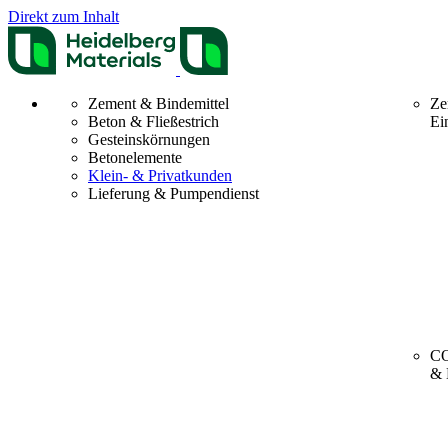
Direkt zum Inhalt
Zement & Bindemittel
Ze
Beton & Fließestrich
Ei
Gesteinskörnungen
Betonelemente
Klein- & Privatkunden
Lieferung & Pumpendienst
CO
& 