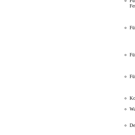
Fü
Fer
Fü
Fü
Fü
Ko
Wa
De