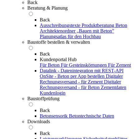
Back
Beratung & Planung
Back
Ausschreibungstexte
Produktberatung Beton
Architektenordner „Bauen mit Beton”
Planungsatlas für den Hochbau
Baustoffe bestellen & verwalten
Back
Kundenportal Hub
Für Beton
Für Gesteinskörnungen
Für Zement
Datalink - Datenintegration mit REST-API
OnSite - Beton per App bestellen
Digitaler
Rechnungsversand - für Zement
Digitaler
Rechnungsversand - für Beton
Zementdaten
Kundenlogin
Baustoffprüfung
Back
Betonsensorik
Betontechnische Daten
Downloads
Back
Leistungserklärungen
Sicherheitsdatenblätter