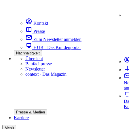
Kontakt
Presse
Zum Newsletter anmelden
HUB - Das Kundenportal
Nachhaltigkeit
Übersicht
Baufachpresse
Newsletter
context - Das Magazin
Ne
an
Da
Ku
Presse & Medien
Karriere
Menü