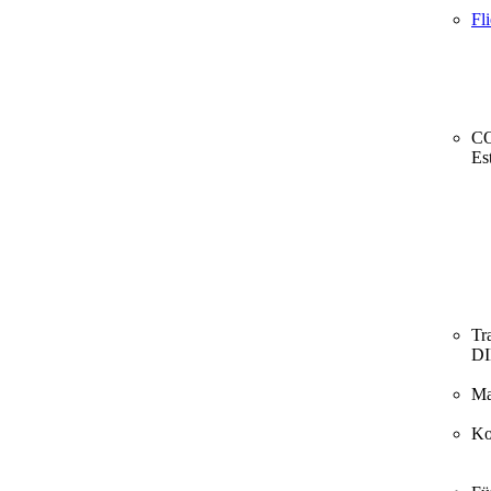
Fl
CO
Es
Tr
D
Ma
Ko