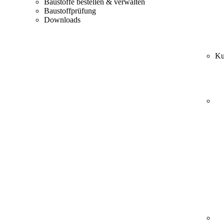
Baustoffe bestellen & verwalten
Baustoffprüfung
Downloads
Ku