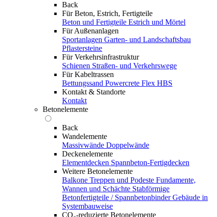
Back
Für Beton, Estrich, Fertigteile
Beton und Fertigteile
Estrich und Mörtel
Für Außenanlagen
Sportanlagen
Garten- und Landschaftsbau
Pflastersteine
Für Verkehrsinfrastruktur
Schienen
Straßen- und Verkehrswege
Für Kabeltrassen
Bettungssand Powercrete Flex HBS
Kontakt & Standorte
Kontakt
Betonelemente
Back
Wandelemente
Massivwände
Doppelwände
Deckenelemente
Elementdecken
Spannbeton-Fertigdecken
Weitere Betonelemente
Balkone
Treppen und Podeste
Fundamente,
Wannen und Schächte
Stabförmige
Betonfertigteile / Spannbetonbinder
Gebäude in
Systembauweise
CO₂-reduzierte Betonelemente