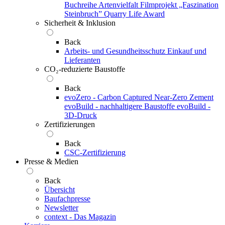
Buchreihe Artenvielfalt
Filmprojekt „Faszination
Steinbruch”
Quarry Life Award
Sicherheit & Inklusion
Back
Arbeits- und Gesundheitsschutz
Einkauf und
Lieferanten
CO₂-reduzierte Baustoffe
Back
evoZero - Carbon Captured Near-Zero Zement
evoBuild - nachhaltigere Baustoffe
evoBuild -
3D-Druck
Zertifizierungen
Back
CSC-Zertifizierung
Presse & Medien
Back
Übersicht
Baufachpresse
Newsletter
context - Das Magazin