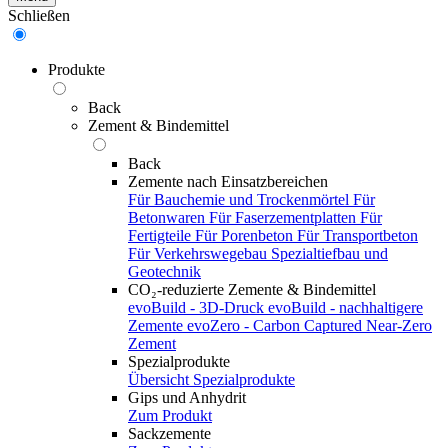
Schließen
Produkte
Back
Zement & Bindemittel
Back
Zemente nach Einsatzbereichen
Für Bauchemie und Trockenmörtel
Für
Betonwaren
Für Faserzementplatten
Für
Fertigteile
Für Porenbeton
Für Transportbeton
Für Verkehrswegebau
Spezialtiefbau und
Geotechnik
CO₂-reduzierte Zemente & Bindemittel
evoBuild - 3D-Druck
evoBuild - nachhaltigere
Zemente
evoZero - Carbon Captured Near-Zero
Zement
Spezialprodukte
Übersicht Spezialprodukte
Gips und Anhydrit
Zum Produkt
Sackzemente