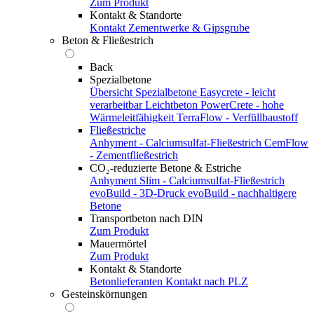
Zum Produkt
Kontakt & Standorte
Kontakt
Zementwerke & Gipsgrube
Beton & Fließestrich
Back
Spezialbetone
Übersicht Spezialbetone
Easycrete - leicht
verarbeitbar
Leichtbeton
PowerCrete - hohe
Wärmeleitfähigkeit
TerraFlow - Verfüllbaustoff
Fließestriche
Anhyment - Calciumsulfat-Fließestrich
CemFlow
- Zementfließestrich
CO₂-reduzierte Betone & Estriche
Anhyment Slim - Calciumsulfat-Fließestrich
evoBuild - 3D-Druck
evoBuild - nachhaltigere
Betone
Transportbeton nach DIN
Zum Produkt
Mauermörtel
Zum Produkt
Kontakt & Standorte
Betonlieferanten
Kontakt nach PLZ
Gesteinskörnungen