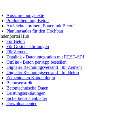
Ausschreibungstexte
Produktberatung Beton
Architektenordner „Bauen mit Beton”
Planungsatlas für den Hochbau
ndenportal Hub
Für Beton
Für Gesteinskörnungen
Für Zement
Datalink - Datenintegration mit REST-API
OnSite - Beton per App bestellen
Digitaler Rechnungsversand - für Zement
Digitaler Rechnungsversand - für Beton
Zementdaten Kundenlogin
Betonsensorik
Betontechnische Daten
Leistungserklärungen
Sicherheitsdatenblätter
Downloadcenter