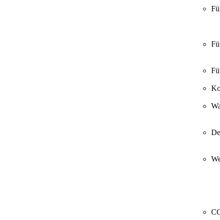
Fü
Fü
Fü
Ko
Wa
De
We
CO