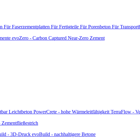
en
Für Faserzementplatten
Für Fertigteile
Für Porenbeton
Für Transport
emente
evoZero - Carbon Captured Near-Zero Zement
tbar
Leichtbeton
PowerCrete - hohe Wärmeleitfähigkeit
TerraFlow - Ve
Zementfließestrich
ild - 3D-Druck
evoBuild - nachhaltigere Betone