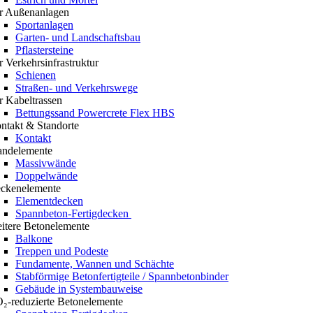
r Außenanlagen
Sportanlagen
Garten- und Landschaftsbau
Pflastersteine
r Verkehrsinfrastruktur
Schienen
Straßen- und Verkehrswege
r Kabeltrassen
Bettungssand Powercrete Flex HBS
ntakt & Standorte
Kontakt
ndelemente
Massivwände
Doppelwände
ckenelemente
Elementdecken
Spannbeton-Fertigdecken
itere Betonelemente
Balkone
Treppen und Podeste
Fundamente, Wannen und Schächte
Stabförmige Betonfertigteile / Spannbetonbinder
Gebäude in Systembauweise
₂-reduzierte Betonelemente