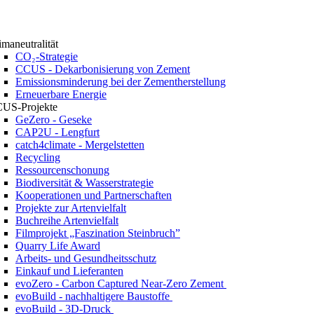
imaneutralität
CO₂-Strategie
CCUS - Dekarbonisierung von Zement
Emissionsminderung bei der Zementherstellung
Erneuerbare Energie
US-Projekte
GeZero - Geseke
CAP2U - Lengfurt
catch4climate - Mergelstetten
Recycling
Ressourcenschonung
Biodiversität & Wasserstrategie
Kooperationen und Partnerschaften
Projekte zur Artenvielfalt
Buchreihe Artenvielfalt
Filmprojekt „Faszination Steinbruch”
Quarry Life Award
Arbeits- und Gesundheitsschutz
Einkauf und Lieferanten
evoZero - Carbon Captured Near-Zero Zement
evoBuild - nachhaltigere Baustoffe
evoBuild - 3D-Druck