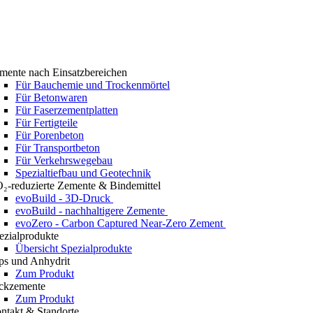
mente nach Einsatzbereichen
Für Bauchemie und Trockenmörtel
Für Betonwaren
Für Faserzementplatten
Für Fertigteile
Für Porenbeton
Für Transportbeton
Für Verkehrswegebau
Spezialtiefbau und Geotechnik
₂-reduzierte Zemente & Bindemittel
evoBuild - 3D-Druck
evoBuild - nachhaltigere Zemente
evoZero - Carbon Captured Near-Zero Zement
ezialprodukte
Übersicht Spezialprodukte
ps und Anhydrit
Zum Produkt
ckzemente
Zum Produkt
ntakt & Standorte