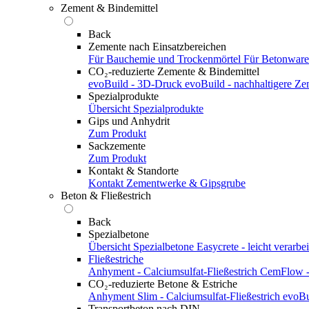
Zement & Bindemittel
Back
Zemente nach Einsatzbereichen
Für Bauchemie und Trockenmörtel
Für Betonwar
CO₂-reduzierte Zemente & Bindemittel
evoBuild - 3D-Druck
evoBuild - nachhaltigere Z
Spezialprodukte
Übersicht Spezialprodukte
Gips und Anhydrit
Zum Produkt
Sackzemente
Zum Produkt
Kontakt & Standorte
Kontakt
Zementwerke & Gipsgrube
Beton & Fließestrich
Back
Spezialbetone
Übersicht Spezialbetone
Easycrete - leicht verarbei
Fließestriche
Anhyment - Calciumsulfat-Fließestrich
CemFlow - 
CO₂-reduzierte Betone & Estriche
Anhyment Slim - Calciumsulfat-Fließestrich
evoBu
Transportbeton nach DIN