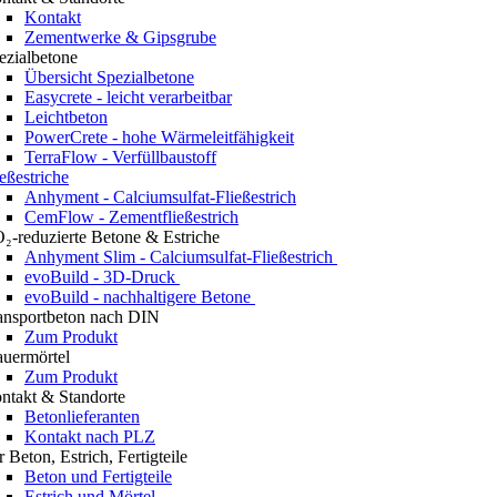
Kontakt
Zementwerke & Gipsgrube
ezialbetone
Übersicht Spezialbetone
Easycrete - leicht verarbeitbar
Leichtbeton
PowerCrete - hohe Wärmeleitfähigkeit
TerraFlow - Verfüllbaustoff
ießestriche
Anhyment - Calciumsulfat-Fließestrich
CemFlow - Zementfließestrich
₂-reduzierte Betone & Estriche
Anhyment Slim - Calciumsulfat-Fließestrich
evoBuild - 3D-Druck
evoBuild - nachhaltigere Betone
ansportbeton nach DIN
Zum Produkt
uermörtel
Zum Produkt
ntakt & Standorte
Betonlieferanten
Kontakt nach PLZ
r Beton, Estrich, Fertigteile
Beton und Fertigteile
Estrich und Mörtel