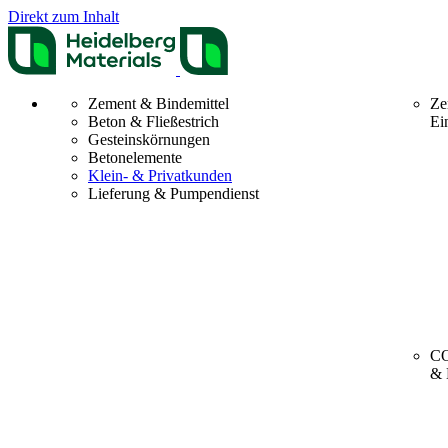
Direkt zum Inhalt
Zement & Bindemittel
Ze
Beton & Fließestrich
Ei
Gesteinskörnungen
Betonelemente
Klein- & Privatkunden
Lieferung & Pumpendienst
CO
& 