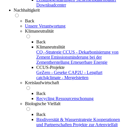
Downloadcenter
Nachhaltigkeit
Back
Unsere Verantwortung
Klimaneutralität
Back
Klimaneutralität
CO₂-Strategie
CCUS - Dekarbonisierung von
Zement
Emissionsminderung bei der
Zementherstellung
Erneuerbare Energie
CCUS-Projekte
GeZero - Geseke
CAP2U - Lengfurt
catch4climate - Mergelstetten
Kreislaufwirtschaft
Back
Recycling
Ressourcenschonung
Biologische Vielfalt
Back
Biodiversität & Wasserstrategie
Kooperationen
und Partnerschaften
Projekte zur Artenvielfalt