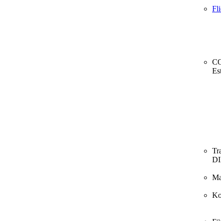
Fl
CO
Es
Tr
D
Ma
Ko