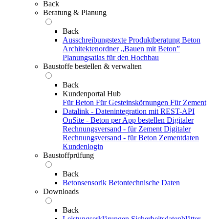
Back
Beratung & Planung
Back
Ausschreibungstexte
Produktberatung Beton
Architektenordner „Bauen mit Beton”
Planungsatlas für den Hochbau
Baustoffe bestellen & verwalten
Back
Kundenportal Hub
Für Beton
Für Gesteinskörnungen
Für Zement
Datalink - Datenintegration mit REST-API
OnSite - Beton per App bestellen
Digitaler
Rechnungsversand - für Zement
Digitaler
Rechnungsversand - für Beton
Zementdaten
Kundenlogin
Baustoffprüfung
Back
Betonsensorik
Betontechnische Daten
Downloads
Back
Leistungserklärungen
Sicherheitsdatenblätter