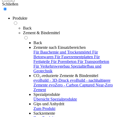
Schließen
Produkte
Back
Zement & Bindemittel
Back
Zemente nach Einsatzbereichen
Für Bauchemie und Trockenmörtel
Für
Betonwaren
Für Faserzementplatten
Für
Fertigteile
Für Porenbeton
Für Transportbeton
Für Verkehrswegebau
Spezialtiefbau und
Geotechnik
CO₂-reduzierte Zemente & Bindemittel
evoBuild - 3D-Druck
evoBuild - nachhaltigere
Zemente
evoZero - Carbon Captured Near-Zero
Zement
Spezialprodukte
Übersicht Spezialprodukte
Gips und Anhydrit
Zum Produkt
Sackzemente