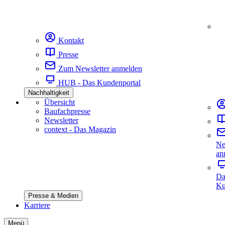
Kontakt
Presse
Zum Newsletter anmelden
HUB - Das Kundenportal
Nachhaltigkeit
Übersicht
Baufachpresse
Newsletter
context - Das Magazin
Ne
an
Da
Ku
Presse & Medien
Karriere
Menü