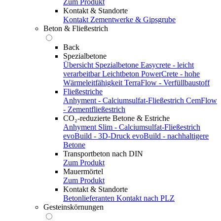
Zum Produkt
Kontakt & Standorte
Kontakt
Zementwerke & Gipsgrube
Beton & Fließestrich
Back
Spezialbetone
Übersicht Spezialbetone
Easycrete - leicht
verarbeitbar
Leichtbeton
PowerCrete - hohe
Wärmeleitfähigkeit
TerraFlow - Verfüllbaustoff
Fließestriche
Anhyment - Calciumsulfat-Fließestrich
CemFlow
- Zementfließestrich
CO₂-reduzierte Betone & Estriche
Anhyment Slim - Calciumsulfat-Fließestrich
evoBuild - 3D-Druck
evoBuild - nachhaltigere
Betone
Transportbeton nach DIN
Zum Produkt
Mauermörtel
Zum Produkt
Kontakt & Standorte
Betonlieferanten
Kontakt nach PLZ
Gesteinskörnungen