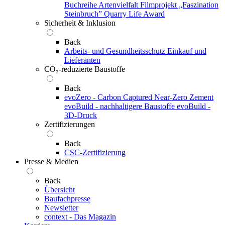
Buchreihe Artenvielfalt
Filmprojekt „Faszination
Steinbruch”
Quarry Life Award
Sicherheit & Inklusion
Back
Arbeits- und Gesundheitsschutz
Einkauf und
Lieferanten
CO₂-reduzierte Baustoffe
Back
evoZero - Carbon Captured Near-Zero Zement
evoBuild - nachhaltigere Baustoffe
evoBuild -
3D-Druck
Zertifizierungen
Back
CSC-Zertifizierung
Presse & Medien
Back
Übersicht
Baufachpresse
Newsletter
context - Das Magazin