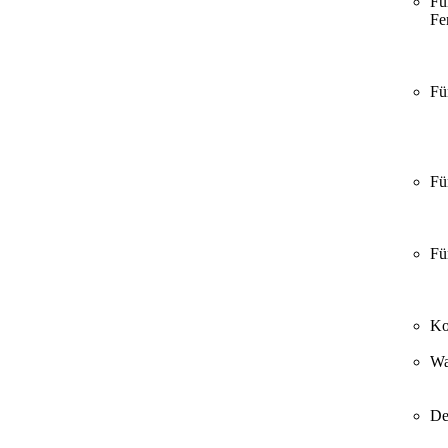
Fü
Fer
Fü
Fü
Fü
Ko
Wa
De