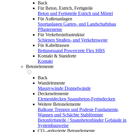
Back
Für Beton, Estrich, Fertigteile
Beton und Fertigteile
Estrich und Mörtel
Für Außenanlagen
Sportanlagen
Garten- und Landschaftsbau
Pflastersteine
Für Verkehrsinfrastruktur
Schienen
Straßen- und Verkehrswege
Für Kabeltrassen
Bettungssand Powercrete Flex HBS
Kontakt & Standorte
Kontakt
Betonelemente
Back
Wandelemente
Massivwände
Doppelwände
Deckenelemente
Elementdecken
Spannbeton-Fertigdecken
Weitere Betonelemente
Balkone
Treppen und Podeste
Fundamente,
Wannen und Schächte
Stabförmige
Betonfertigteile / Spannbetonbinder
Gebäude in
Systembauweise
CO₂-reduzierte Betonelemente