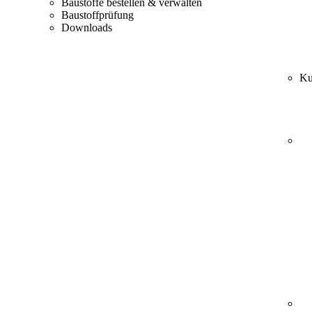
Baustoffe bestellen & verwalten
Baustoffprüfung
Downloads
Ku