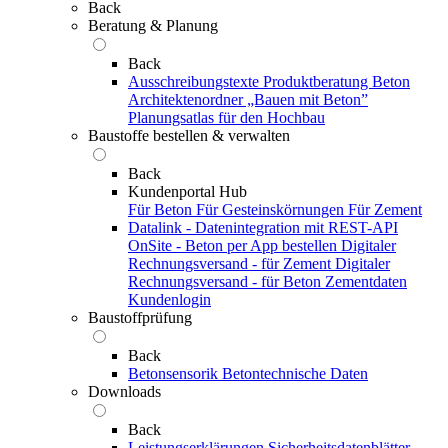
Back
Beratung & Planung
Back
Ausschreibungstexte
Produktberatung Beton
Architektenordner „Bauen mit Beton”
Planungsatlas für den Hochbau
Baustoffe bestellen & verwalten
Back
Kundenportal Hub
Für Beton
Für Gesteinskörnungen
Für Zement
Datalink - Datenintegration mit REST-API
OnSite - Beton per App bestellen
Digitaler
Rechnungsversand - für Zement
Digitaler
Rechnungsversand - für Beton
Zementdaten
Kundenlogin
Baustoffprüfung
Back
Betonsensorik
Betontechnische Daten
Downloads
Back
Leistungserklärungen
Sicherheitsdatenblätter