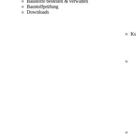
Baustoffe bestellen & verwalten
Baustoffprüfung
Downloads
Ku