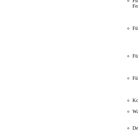
Fü
Fer
Fü
Fü
Fü
Ko
Wa
De