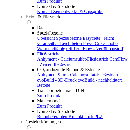
Zum Produkt
Kontakt & Standorte
Kontakt
Zementwerke & Gipsgrube
Beton & Fließestrich
Back
Spezialbetone
Übersicht Spezialbetone
Easycrete - leicht
verarbeitbar
Leichtbeton
PowerCrete - hohe
Wärmeleitfähigkeit
TerraFlow - Verfüllbaustoff
Fließestriche
Anhyment - Calciumsulfat-Fließestrich
CemFlow
- Zementfließestrich
CO₂-reduzierte Betone & Estriche
Anhyment Slim - Calciumsulfat-Fließestrich
evoBuild - 3D-Druck
evoBuild - nachhaltigere
Betone
Transportbeton nach DIN
Zum Produkt
Mauermörtel
Zum Produkt
Kontakt & Standorte
Betonlieferanten
Kontakt nach PLZ
Gesteinskörnungen