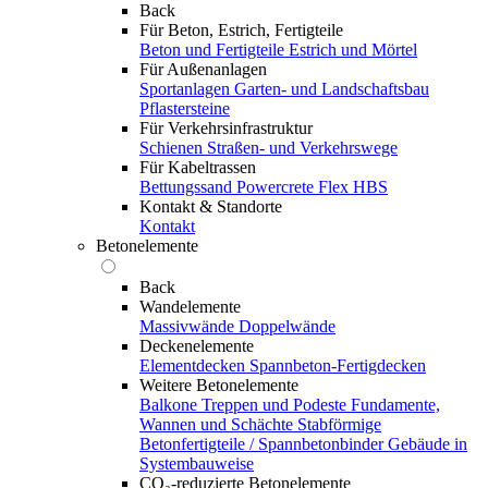
Back
Für Beton, Estrich, Fertigteile
Beton und Fertigteile
Estrich und Mörtel
Für Außenanlagen
Sportanlagen
Garten- und Landschaftsbau
Pflastersteine
Für Verkehrsinfrastruktur
Schienen
Straßen- und Verkehrswege
Für Kabeltrassen
Bettungssand Powercrete Flex HBS
Kontakt & Standorte
Kontakt
Betonelemente
Back
Wandelemente
Massivwände
Doppelwände
Deckenelemente
Elementdecken
Spannbeton-Fertigdecken
Weitere Betonelemente
Balkone
Treppen und Podeste
Fundamente,
Wannen und Schächte
Stabförmige
Betonfertigteile / Spannbetonbinder
Gebäude in
Systembauweise
CO₂-reduzierte Betonelemente