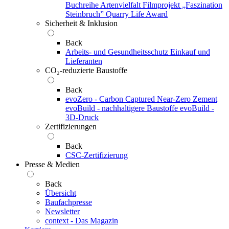
Buchreihe Artenvielfalt
Filmprojekt „Faszination
Steinbruch”
Quarry Life Award
Sicherheit & Inklusion
Back
Arbeits- und Gesundheitsschutz
Einkauf und
Lieferanten
CO₂-reduzierte Baustoffe
Back
evoZero - Carbon Captured Near-Zero Zement
evoBuild - nachhaltigere Baustoffe
evoBuild -
3D-Druck
Zertifizierungen
Back
CSC-Zertifizierung
Presse & Medien
Back
Übersicht
Baufachpresse
Newsletter
context - Das Magazin