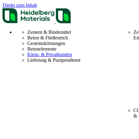
Direkt zum Inhalt
Zement & Bindemittel
Ze
Beton & Fließestrich
Ei
Gesteinskörnungen
Betonelemente
Klein- & Privatkunden
Lieferung & Pumpendienst
CO
& 