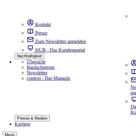
Kontakt
Presse
Zum Newsletter anmelden
HUB - Das Kundenportal
Nachhaltigkeit
Übersicht
Baufachpresse
Newsletter
context - Das Magazin
Ne
an
Da
Ku
Presse & Medien
Karriere
Menü