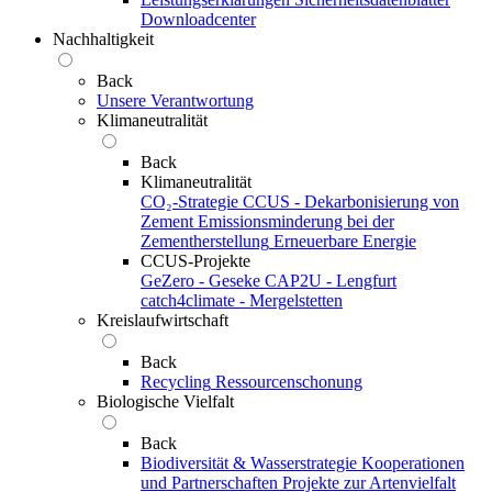
Downloadcenter
Nachhaltigkeit
Back
Unsere Verantwortung
Klimaneutralität
Back
Klimaneutralität
CO₂-Strategie
CCUS - Dekarbonisierung von
Zement
Emissionsminderung bei der
Zementherstellung
Erneuerbare Energie
CCUS-Projekte
GeZero - Geseke
CAP2U - Lengfurt
catch4climate - Mergelstetten
Kreislaufwirtschaft
Back
Recycling
Ressourcenschonung
Biologische Vielfalt
Back
Biodiversität & Wasserstrategie
Kooperationen
und Partnerschaften
Projekte zur Artenvielfalt