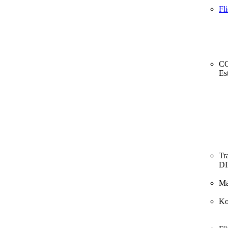
Fl
CO
Es
Tr
D
Ma
Ko