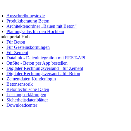
Ausschreibungstexte
Produktberatung Beton
Architektenordner „Bauen mit Beton”
Planungsatlas für den Hochbau
ndenportal Hub
Für Beton
Für Gesteinskörnungen
Für Zement
Datalink - Datenintegration mit REST-API
OnSite - Beton per App bestellen
Digitaler Rechnungsversand - für Zement
Digitaler Rechnungsversand - für Beton
Zementdaten Kundenlogin
Betonsensorik
Betontechnische Daten
Leistungserklärungen
Sicherheitsdatenblätter
Downloadcenter