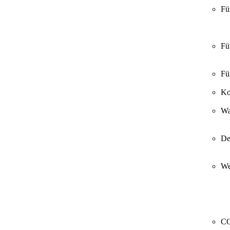
Fü
Fü
Fü
Ko
Wa
De
We
CO