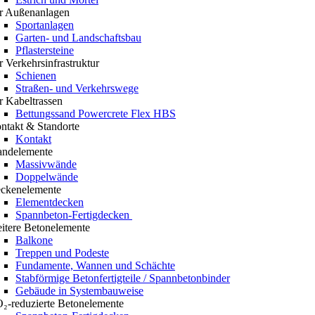
r Außenanlagen
Sportanlagen
Garten- und Landschaftsbau
Pflastersteine
r Verkehrsinfrastruktur
Schienen
Straßen- und Verkehrswege
r Kabeltrassen
Bettungssand Powercrete Flex HBS
ntakt & Standorte
Kontakt
ndelemente
Massivwände
Doppelwände
ckenelemente
Elementdecken
Spannbeton-Fertigdecken
itere Betonelemente
Balkone
Treppen und Podeste
Fundamente, Wannen und Schächte
Stabförmige Betonfertigteile / Spannbetonbinder
Gebäude in Systembauweise
₂-reduzierte Betonelemente