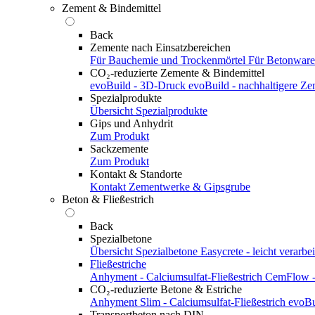
Zement & Bindemittel
Back
Zemente nach Einsatzbereichen
Für Bauchemie und Trockenmörtel
Für Betonwar
CO₂-reduzierte Zemente & Bindemittel
evoBuild - 3D-Druck
evoBuild - nachhaltigere Z
Spezialprodukte
Übersicht Spezialprodukte
Gips und Anhydrit
Zum Produkt
Sackzemente
Zum Produkt
Kontakt & Standorte
Kontakt
Zementwerke & Gipsgrube
Beton & Fließestrich
Back
Spezialbetone
Übersicht Spezialbetone
Easycrete - leicht verarbei
Fließestriche
Anhyment - Calciumsulfat-Fließestrich
CemFlow - 
CO₂-reduzierte Betone & Estriche
Anhyment Slim - Calciumsulfat-Fließestrich
evoBu
Transportbeton nach DIN