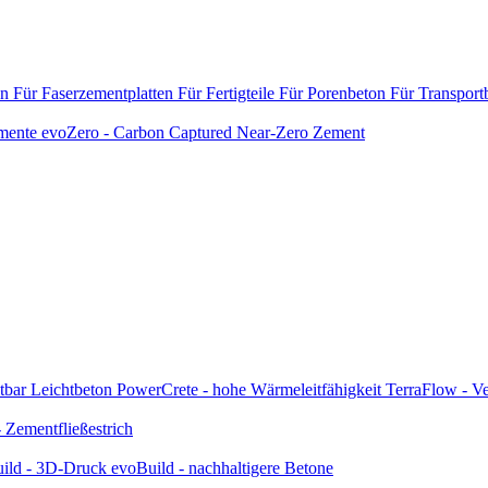
en
Für Faserzementplatten
Für Fertigteile
Für Porenbeton
Für Transport
emente
evoZero - Carbon Captured Near-Zero Zement
tbar
Leichtbeton
PowerCrete - hohe Wärmeleitfähigkeit
TerraFlow - Ve
Zementfließestrich
ild - 3D-Druck
evoBuild - nachhaltigere Betone