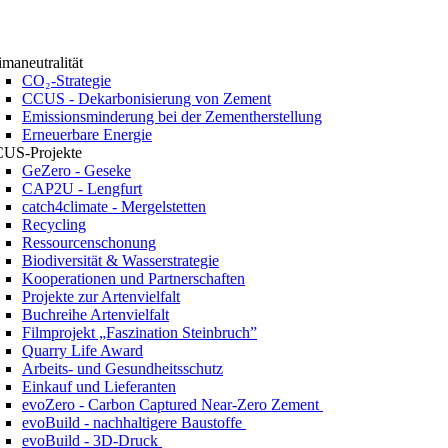
imaneutralität
CO₂-Strategie
CCUS - Dekarbonisierung von Zement
Emissionsminderung bei der Zementherstellung
Erneuerbare Energie
US-Projekte
GeZero - Geseke
CAP2U - Lengfurt
catch4climate - Mergelstetten
Recycling
Ressourcenschonung
Biodiversität & Wasserstrategie
Kooperationen und Partnerschaften
Projekte zur Artenvielfalt
Buchreihe Artenvielfalt
Filmprojekt „Faszination Steinbruch”
Quarry Life Award
Arbeits- und Gesundheitsschutz
Einkauf und Lieferanten
evoZero - Carbon Captured Near-Zero Zement
evoBuild - nachhaltigere Baustoffe
evoBuild - 3D-Druck