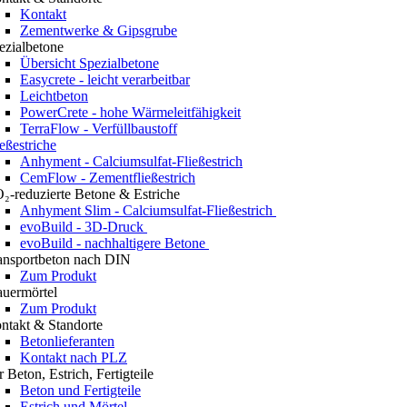
Kontakt
Zementwerke & Gipsgrube
ezialbetone
Übersicht Spezialbetone
Easycrete - leicht verarbeitbar
Leichtbeton
PowerCrete - hohe Wärmeleitfähigkeit
TerraFlow - Verfüllbaustoff
ießestriche
Anhyment - Calciumsulfat-Fließestrich
CemFlow - Zementfließestrich
₂-reduzierte Betone & Estriche
Anhyment Slim - Calciumsulfat-Fließestrich
evoBuild - 3D-Druck
evoBuild - nachhaltigere Betone
ansportbeton nach DIN
Zum Produkt
uermörtel
Zum Produkt
ntakt & Standorte
Betonlieferanten
Kontakt nach PLZ
r Beton, Estrich, Fertigteile
Beton und Fertigteile
Estrich und Mörtel