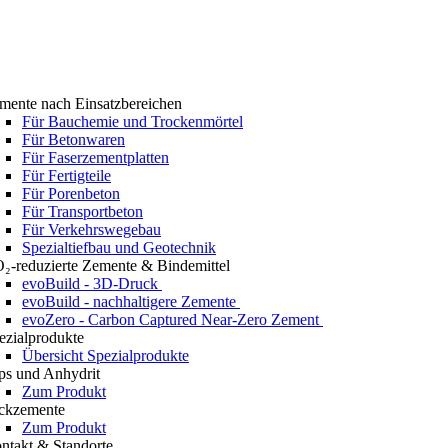
mente nach Einsatzbereichen
Für Bauchemie und Trockenmörtel
Für Betonwaren
Für Faserzementplatten
Für Fertigteile
Für Porenbeton
Für Transportbeton
Für Verkehrswegebau
Spezialtiefbau und Geotechnik
₂-reduzierte Zemente & Bindemittel
evoBuild - 3D-Druck
evoBuild - nachhaltigere Zemente
evoZero - Carbon Captured Near-Zero Zement
ezialprodukte
Übersicht Spezialprodukte
ps und Anhydrit
Zum Produkt
ckzemente
Zum Produkt
ntakt & Standorte