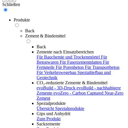
Schließen
Produkte
Back
Zement & Bindemittel
Back
Zemente nach Einsatzbereichen
Für Bauchemie und Trockenmörtel
Für
Betonwaren
Für Faserzementplatten
Für
Fertigteile
Für Porenbeton
Für Transportbeton
Für Verkehrswegebau
Spezialtiefbau und
Geotechnik
CO₂-reduzierte Zemente & Bindemittel
evoBuild - 3D-Druck
evoBuild - nachhaltigere
Zemente
evoZero - Carbon Captured Near-Zero
Zement
Spezialprodukte
Übersicht Spezialprodukte
Gips und Anhydrit
Zum Produkt
Sackzemente