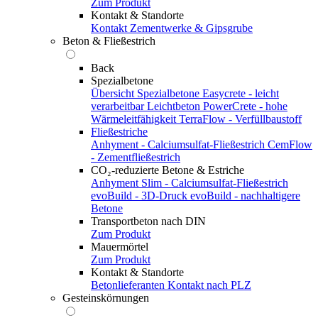
Zum Produkt
Kontakt & Standorte
Kontakt
Zementwerke & Gipsgrube
Beton & Fließestrich
Back
Spezialbetone
Übersicht Spezialbetone
Easycrete - leicht
verarbeitbar
Leichtbeton
PowerCrete - hohe
Wärmeleitfähigkeit
TerraFlow - Verfüllbaustoff
Fließestriche
Anhyment - Calciumsulfat-Fließestrich
CemFlow
- Zementfließestrich
CO₂-reduzierte Betone & Estriche
Anhyment Slim - Calciumsulfat-Fließestrich
evoBuild - 3D-Druck
evoBuild - nachhaltigere
Betone
Transportbeton nach DIN
Zum Produkt
Mauermörtel
Zum Produkt
Kontakt & Standorte
Betonlieferanten
Kontakt nach PLZ
Gesteinskörnungen