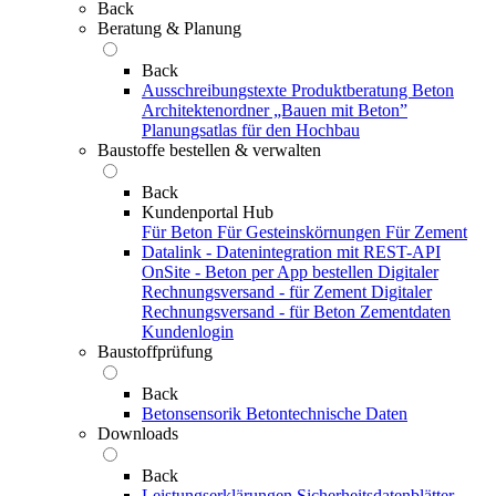
Back
Beratung & Planung
Back
Ausschreibungstexte
Produktberatung Beton
Architektenordner „Bauen mit Beton”
Planungsatlas für den Hochbau
Baustoffe bestellen & verwalten
Back
Kundenportal Hub
Für Beton
Für Gesteinskörnungen
Für Zement
Datalink - Datenintegration mit REST-API
OnSite - Beton per App bestellen
Digitaler
Rechnungsversand - für Zement
Digitaler
Rechnungsversand - für Beton
Zementdaten
Kundenlogin
Baustoffprüfung
Back
Betonsensorik
Betontechnische Daten
Downloads
Back
Leistungserklärungen
Sicherheitsdatenblätter