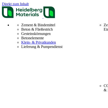
Direkt zum Inhalt
Zement & Bindemittel
Ze
Beton & Fließestrich
Ei
Gesteinskörnungen
Betonelemente
Klein- & Privatkunden
Lieferung & Pumpendienst
CO
& 