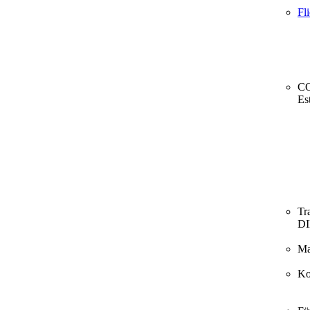
Fl
CO
Es
Tr
D
Ma
Ko