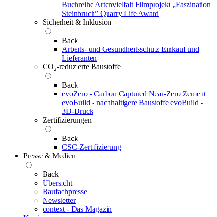
Buchreihe Artenvielfalt
Filmprojekt „Faszination
Steinbruch”
Quarry Life Award
Sicherheit & Inklusion
Back
Arbeits- und Gesundheitsschutz
Einkauf und
Lieferanten
CO₂-reduzierte Baustoffe
Back
evoZero - Carbon Captured Near-Zero Zement
evoBuild - nachhaltigere Baustoffe
evoBuild -
3D-Druck
Zertifizierungen
Back
CSC-Zertifizierung
Presse & Medien
Back
Übersicht
Baufachpresse
Newsletter
context - Das Magazin