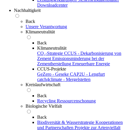
Downloadcenter
Nachhaltigkeit
Back
Unsere Verantwortung
Klimaneutralität
Back
Klimaneutralität
CO₂-Strategie
CCUS - Dekarbonisierung von
Zement
Emissionsminderung bei der
Zementherstellung
Erneuerbare Energie
CCUS-Projekte
GeZero - Geseke
CAP2U - Lengfurt
catch4climate - Mergelstetten
Kreislaufwirtschaft
Back
Recycling
Ressourcenschonung
Biologische Vielfalt
Back
Biodiversität & Wasserstrategie
Kooperationen
und Partnerschaften
Projekte zur Artenvielfalt