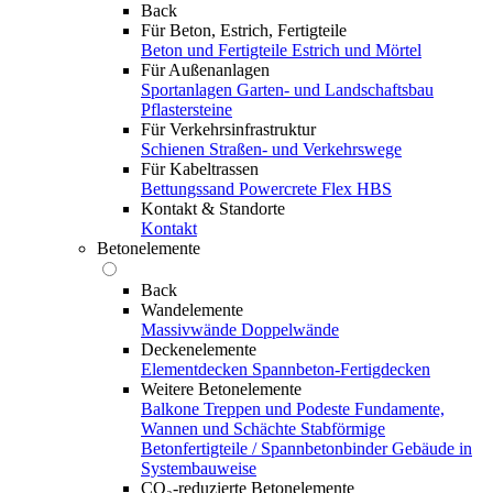
Back
Für Beton, Estrich, Fertigteile
Beton und Fertigteile
Estrich und Mörtel
Für Außenanlagen
Sportanlagen
Garten- und Landschaftsbau
Pflastersteine
Für Verkehrsinfrastruktur
Schienen
Straßen- und Verkehrswege
Für Kabeltrassen
Bettungssand Powercrete Flex HBS
Kontakt & Standorte
Kontakt
Betonelemente
Back
Wandelemente
Massivwände
Doppelwände
Deckenelemente
Elementdecken
Spannbeton-Fertigdecken
Weitere Betonelemente
Balkone
Treppen und Podeste
Fundamente,
Wannen und Schächte
Stabförmige
Betonfertigteile / Spannbetonbinder
Gebäude in
Systembauweise
CO₂-reduzierte Betonelemente