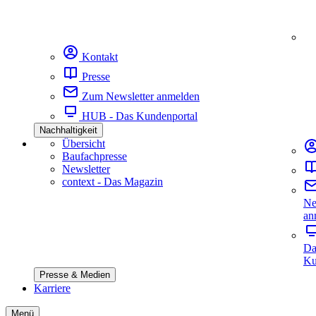
Kontakt
Presse
Zum Newsletter anmelden
HUB - Das Kundenportal
Nachhaltigkeit
Übersicht
Baufachpresse
Newsletter
context - Das Magazin
Ne
an
Da
Ku
Presse & Medien
Karriere
Menü