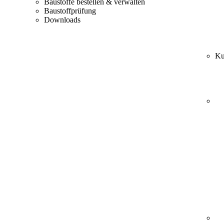
Baustoffe bestellen & verwalten
Baustoffprüfung
Downloads
Ku