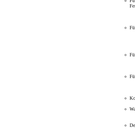
Fü
Fer
Fü
Fü
Fü
Ko
Wa
De