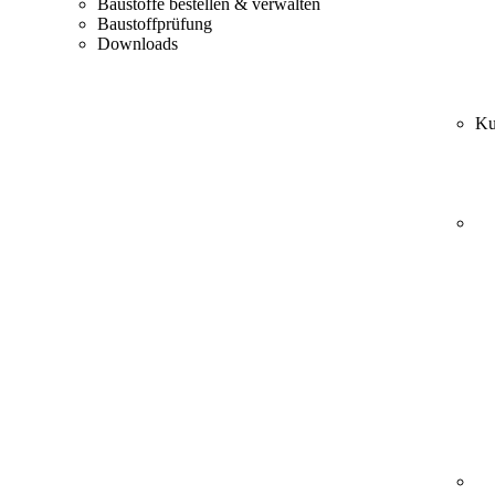
Baustoffe bestellen & verwalten
Baustoffprüfung
Downloads
Ku