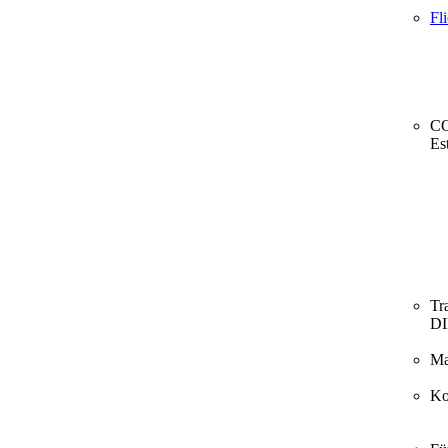
Fl
CO
Es
Tr
D
Ma
Ko