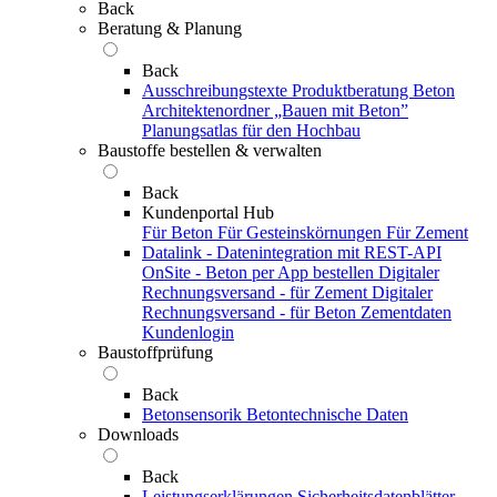
Back
Beratung & Planung
Back
Ausschreibungstexte
Produktberatung Beton
Architektenordner „Bauen mit Beton”
Planungsatlas für den Hochbau
Baustoffe bestellen & verwalten
Back
Kundenportal Hub
Für Beton
Für Gesteinskörnungen
Für Zement
Datalink - Datenintegration mit REST-API
OnSite - Beton per App bestellen
Digitaler
Rechnungsversand - für Zement
Digitaler
Rechnungsversand - für Beton
Zementdaten
Kundenlogin
Baustoffprüfung
Back
Betonsensorik
Betontechnische Daten
Downloads
Back
Leistungserklärungen
Sicherheitsdatenblätter