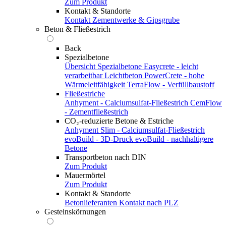
Zum Produkt
Kontakt & Standorte
Kontakt
Zementwerke & Gipsgrube
Beton & Fließestrich
Back
Spezialbetone
Übersicht Spezialbetone
Easycrete - leicht
verarbeitbar
Leichtbeton
PowerCrete - hohe
Wärmeleitfähigkeit
TerraFlow - Verfüllbaustoff
Fließestriche
Anhyment - Calciumsulfat-Fließestrich
CemFlow
- Zementfließestrich
CO₂-reduzierte Betone & Estriche
Anhyment Slim - Calciumsulfat-Fließestrich
evoBuild - 3D-Druck
evoBuild - nachhaltigere
Betone
Transportbeton nach DIN
Zum Produkt
Mauermörtel
Zum Produkt
Kontakt & Standorte
Betonlieferanten
Kontakt nach PLZ
Gesteinskörnungen