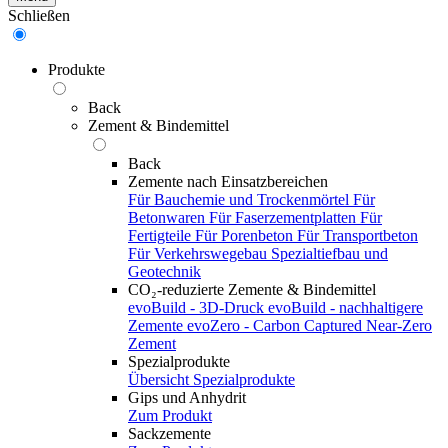
Schließen
Produkte
Back
Zement & Bindemittel
Back
Zemente nach Einsatzbereichen
Für Bauchemie und Trockenmörtel
Für
Betonwaren
Für Faserzementplatten
Für
Fertigteile
Für Porenbeton
Für Transportbeton
Für Verkehrswegebau
Spezialtiefbau und
Geotechnik
CO₂-reduzierte Zemente & Bindemittel
evoBuild - 3D-Druck
evoBuild - nachhaltigere
Zemente
evoZero - Carbon Captured Near-Zero
Zement
Spezialprodukte
Übersicht Spezialprodukte
Gips und Anhydrit
Zum Produkt
Sackzemente