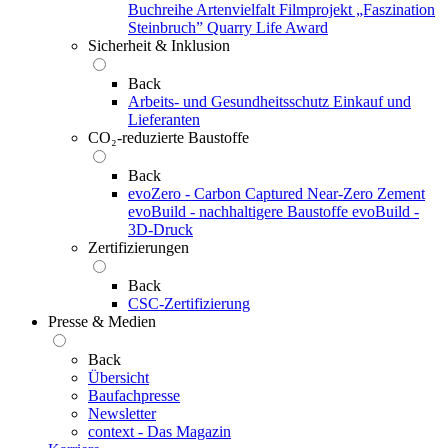
Buchreihe Artenvielfalt
Filmprojekt „Faszination
Steinbruch”
Quarry Life Award
Sicherheit & Inklusion
Back
Arbeits- und Gesundheitsschutz
Einkauf und
Lieferanten
CO₂-reduzierte Baustoffe
Back
evoZero - Carbon Captured Near-Zero Zement
evoBuild - nachhaltigere Baustoffe
evoBuild -
3D-Druck
Zertifizierungen
Back
CSC-Zertifizierung
Presse & Medien
Back
Übersicht
Baufachpresse
Newsletter
context - Das Magazin