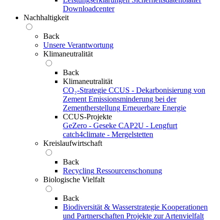
Downloadcenter
Nachhaltigkeit
Back
Unsere Verantwortung
Klimaneutralität
Back
Klimaneutralität
CO₂-Strategie
CCUS - Dekarbonisierung von
Zement
Emissionsminderung bei der
Zementherstellung
Erneuerbare Energie
CCUS-Projekte
GeZero - Geseke
CAP2U - Lengfurt
catch4climate - Mergelstetten
Kreislaufwirtschaft
Back
Recycling
Ressourcenschonung
Biologische Vielfalt
Back
Biodiversität & Wasserstrategie
Kooperationen
und Partnerschaften
Projekte zur Artenvielfalt