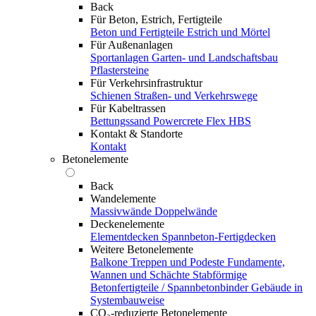
Back
Für Beton, Estrich, Fertigteile
Beton und Fertigteile
Estrich und Mörtel
Für Außenanlagen
Sportanlagen
Garten- und Landschaftsbau
Pflastersteine
Für Verkehrsinfrastruktur
Schienen
Straßen- und Verkehrswege
Für Kabeltrassen
Bettungssand Powercrete Flex HBS
Kontakt & Standorte
Kontakt
Betonelemente
Back
Wandelemente
Massivwände
Doppelwände
Deckenelemente
Elementdecken
Spannbeton-Fertigdecken
Weitere Betonelemente
Balkone
Treppen und Podeste
Fundamente,
Wannen und Schächte
Stabförmige
Betonfertigteile / Spannbetonbinder
Gebäude in
Systembauweise
CO₂-reduzierte Betonelemente