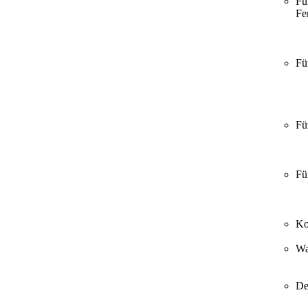
Fü
Fer
Fü
Fü
Fü
Ko
Wa
De