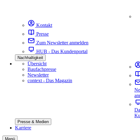
Kontakt
Presse
Zum Newsletter anmelden
HUB - Das Kundenportal
Nachhaltigkeit
Übersicht
Baufachpresse
Newsletter
context - Das Magazin
Ne
an
Da
Ku
Presse & Medien
Karriere
Menü