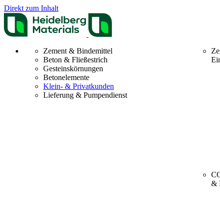
Direkt zum Inhalt
Zement & Bindemittel
Ze
Beton & Fließestrich
Ei
Gesteinskörnungen
Betonelemente
Klein- & Privatkunden
Lieferung & Pumpendienst
CO
& 