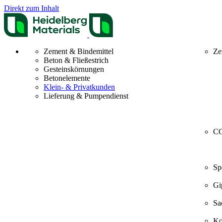
Direkt zum Inhalt
Zement & Bindemittel
Ze
Beton & Fließestrich
Gesteinskörnungen
Betonelemente
Klein- & Privatkunden
Lieferung & Pumpendienst
CO
Sp
Gi
Sa
Ko