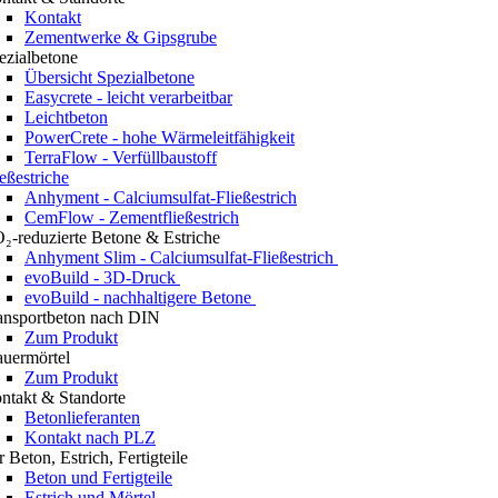
Kontakt
Zementwerke & Gipsgrube
ezialbetone
Übersicht Spezialbetone
Easycrete - leicht verarbeitbar
Leichtbeton
PowerCrete - hohe Wärmeleitfähigkeit
TerraFlow - Verfüllbaustoff
ießestriche
Anhyment - Calciumsulfat-Fließestrich
CemFlow - Zementfließestrich
₂-reduzierte Betone & Estriche
Anhyment Slim - Calciumsulfat-Fließestrich
evoBuild - 3D-Druck
evoBuild - nachhaltigere Betone
ansportbeton nach DIN
Zum Produkt
uermörtel
Zum Produkt
ntakt & Standorte
Betonlieferanten
Kontakt nach PLZ
r Beton, Estrich, Fertigteile
Beton und Fertigteile
Estrich und Mörtel