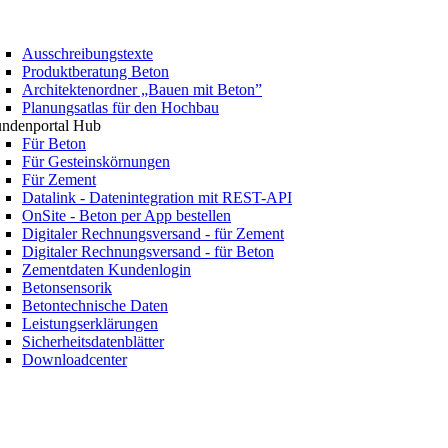
Ausschreibungstexte
Produktberatung Beton
Architektenordner „Bauen mit Beton”
Planungsatlas für den Hochbau
ndenportal Hub
Für Beton
Für Gesteinskörnungen
Für Zement
Datalink - Datenintegration mit REST-API
OnSite - Beton per App bestellen
Digitaler Rechnungsversand - für Zement
Digitaler Rechnungsversand - für Beton
Zementdaten Kundenlogin
Betonsensorik
Betontechnische Daten
Leistungserklärungen
Sicherheitsdatenblätter
Downloadcenter