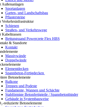
r Außenanlagen
Sportanlagen
Garten- und Landschaftsbau
Pflastersteine
r Verkehrsinfrastruktur
Schienen
Straßen- und Verkehrswege
r Kabeltrassen
Bettungssand Powercrete Flex HBS
ntakt & Standorte
Kontakt
ndelemente
Massivwände
Doppelwände
ckenelemente
Elementdecken
Spannbeton-Fertigdecken
itere Betonelemente
Balkone
Treppen und Podeste
Fundamente, Wannen und Schächte
Stabförmige Betonfertigteile / Spannbetonbinder
Gebäude in Systembauweise
₂-reduzierte Betonelemente