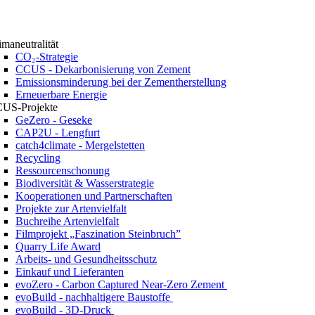
imaneutralität
CO₂-Strategie
CCUS - Dekarbonisierung von Zement
Emissionsminderung bei der Zementherstellung
Erneuerbare Energie
US-Projekte
GeZero - Geseke
CAP2U - Lengfurt
catch4climate - Mergelstetten
Recycling
Ressourcenschonung
Biodiversität & Wasserstrategie
Kooperationen und Partnerschaften
Projekte zur Artenvielfalt
Buchreihe Artenvielfalt
Filmprojekt „Faszination Steinbruch”
Quarry Life Award
Arbeits- und Gesundheitsschutz
Einkauf und Lieferanten
evoZero - Carbon Captured Near-Zero Zement
evoBuild - nachhaltigere Baustoffe
evoBuild - 3D-Druck