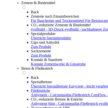
Zement & Bindemittel
Back
Zemente nach Einsatzbereichen
Für Bauchemie und Trockenmörtel
Für Betonwar
CO₂-reduzierte Zemente & Bindemittel
evoBuild - 3D-Druck
evoBuild - nachhaltigere Z
Spezialprodukte
Übersicht Spezialprodukte
Gips und Anhydrit
Zum Produkt
Sackzemente
Zum Produkt
Kontakt & Standorte
Kontakt
Zementwerke & Gipsgrube
Beton & Fließestrich
Back
Spezialbetone
Übersicht Spezialbetone
Easycrete - leicht verarbei
Fließestriche
Anhyment - Calciumsulfat-Fließestrich
CemFlow - 
CO₂-reduzierte Betone & Estriche
Anhyment Slim - Calciumsulfat-Fließestrich
evoBu
Transportbeton nach DIN