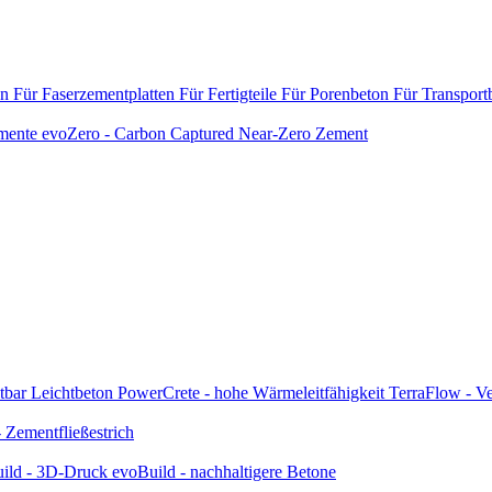
en
Für Faserzementplatten
Für Fertigteile
Für Porenbeton
Für Transport
emente
evoZero - Carbon Captured Near-Zero Zement
tbar
Leichtbeton
PowerCrete - hohe Wärmeleitfähigkeit
TerraFlow - Ve
Zementfließestrich
ild - 3D-Druck
evoBuild - nachhaltigere Betone