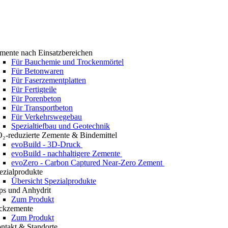
mente nach Einsatzbereichen
Für Bauchemie und Trockenmörtel
Für Betonwaren
Für Faserzementplatten
Für Fertigteile
Für Porenbeton
Für Transportbeton
Für Verkehrswegebau
Spezialtiefbau und Geotechnik
₂-reduzierte Zemente & Bindemittel
evoBuild - 3D-Druck
evoBuild - nachhaltigere Zemente
evoZero - Carbon Captured Near-Zero Zement
ezialprodukte
Übersicht Spezialprodukte
ps und Anhydrit
Zum Produkt
ckzemente
Zum Produkt
ntakt & Standorte