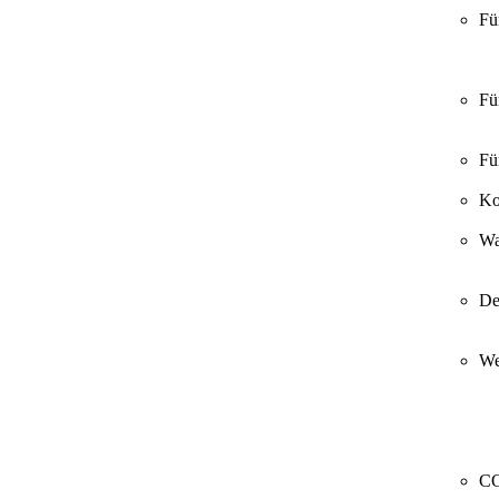
Fü
Fü
Fü
Ko
Wa
De
We
CO