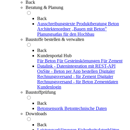
Back
Beratung & Planung
Back
Ausschreibungstexte
Produktberatung Beton
Architektenordner „Bauen mit Beton”
Planungsatlas für den Hochbau
Baustoffe bestellen & verwalten
Back
Kundenportal Hub
Für Beton
Für Gesteinskörnungen
Für Zement
Datalink - Datenintegration mit REST-API
OnSite - Beton per App bestellen
Digitaler
Rechnungsversand - für Zement
Digitaler
Rechnungsversand - für Beton
Zementdaten
Kundenlogin
Baustoffprüfung
Back
Betonsensorik
Betontechnische Daten
Downloads
Back
Leistungserklärungen
Sicherheitsdatenblätter