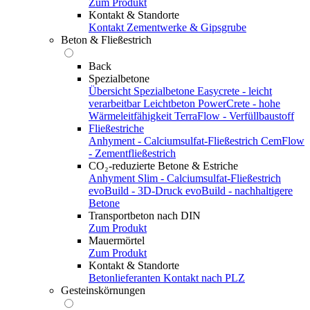
Zum Produkt
Kontakt & Standorte
Kontakt
Zementwerke & Gipsgrube
Beton & Fließestrich
Back
Spezialbetone
Übersicht Spezialbetone
Easycrete - leicht
verarbeitbar
Leichtbeton
PowerCrete - hohe
Wärmeleitfähigkeit
TerraFlow - Verfüllbaustoff
Fließestriche
Anhyment - Calciumsulfat-Fließestrich
CemFlow
- Zementfließestrich
CO₂-reduzierte Betone & Estriche
Anhyment Slim - Calciumsulfat-Fließestrich
evoBuild - 3D-Druck
evoBuild - nachhaltigere
Betone
Transportbeton nach DIN
Zum Produkt
Mauermörtel
Zum Produkt
Kontakt & Standorte
Betonlieferanten
Kontakt nach PLZ
Gesteinskörnungen