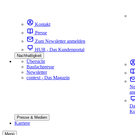
Kontakt
Presse
Zum Newsletter anmelden
HUB - Das Kundenportal
Nachhaltigkeit
Übersicht
Baufachpresse
Newsletter
context - Das Magazin
Ne
an
Da
Ku
Presse & Medien
Karriere
Menü