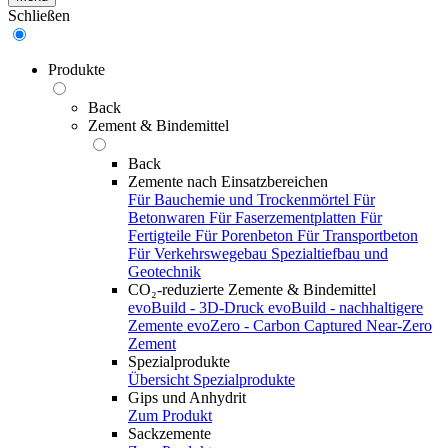
Schließen
Produkte
Back
Zement & Bindemittel
Back
Zemente nach Einsatzbereichen
Für Bauchemie und Trockenmörtel
Für
Betonwaren
Für Faserzementplatten
Für
Fertigteile
Für Porenbeton
Für Transportbeton
Für Verkehrswegebau
Spezialtiefbau und
Geotechnik
CO₂-reduzierte Zemente & Bindemittel
evoBuild - 3D-Druck
evoBuild - nachhaltigere
Zemente
evoZero - Carbon Captured Near-Zero
Zement
Spezialprodukte
Übersicht Spezialprodukte
Gips und Anhydrit
Zum Produkt
Sackzemente