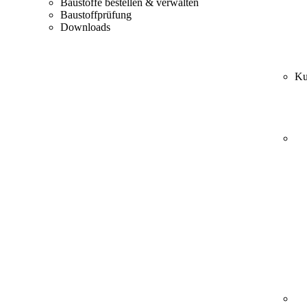
Baustoffe bestellen & verwalten
Baustoffprüfung
Downloads
Ku