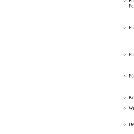
Fü
Fer
Fü
Fü
Fü
Ko
Wa
De