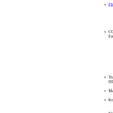
Fl
CO
Es
Tr
D
Ma
Ko