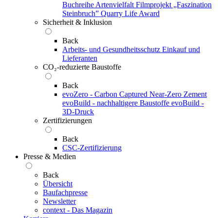
Buchreihe Artenvielfalt
Filmprojekt „Faszination
Steinbruch”
Quarry Life Award
Sicherheit & Inklusion
Back
Arbeits- und Gesundheitsschutz
Einkauf und
Lieferanten
CO₂-reduzierte Baustoffe
Back
evoZero - Carbon Captured Near-Zero Zement
evoBuild - nachhaltigere Baustoffe
evoBuild -
3D-Druck
Zertifizierungen
Back
CSC-Zertifizierung
Presse & Medien
Back
Übersicht
Baufachpresse
Newsletter
context - Das Magazin