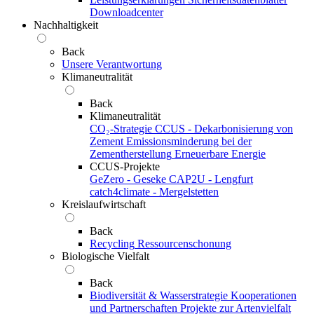
Downloadcenter
Nachhaltigkeit
Back
Unsere Verantwortung
Klimaneutralität
Back
Klimaneutralität
CO₂-Strategie
CCUS - Dekarbonisierung von
Zement
Emissionsminderung bei der
Zementherstellung
Erneuerbare Energie
CCUS-Projekte
GeZero - Geseke
CAP2U - Lengfurt
catch4climate - Mergelstetten
Kreislaufwirtschaft
Back
Recycling
Ressourcenschonung
Biologische Vielfalt
Back
Biodiversität & Wasserstrategie
Kooperationen
und Partnerschaften
Projekte zur Artenvielfalt