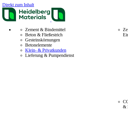
Direkt zum Inhalt
Zement & Bindemittel
Ze
Beton & Fließestrich
Ei
Gesteinskörnungen
Betonelemente
Klein- & Privatkunden
Lieferung & Pumpendienst
CO
& 