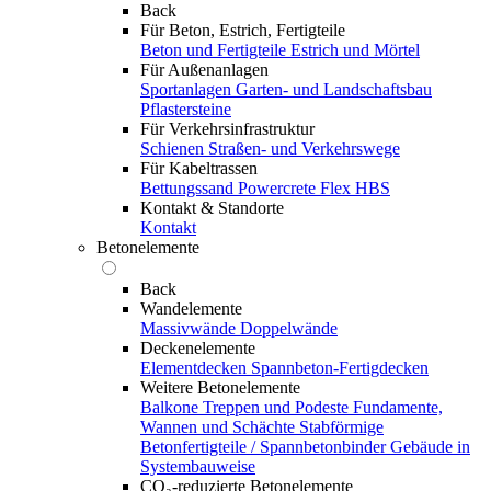
Back
Für Beton, Estrich, Fertigteile
Beton und Fertigteile
Estrich und Mörtel
Für Außenanlagen
Sportanlagen
Garten- und Landschaftsbau
Pflastersteine
Für Verkehrsinfrastruktur
Schienen
Straßen- und Verkehrswege
Für Kabeltrassen
Bettungssand Powercrete Flex HBS
Kontakt & Standorte
Kontakt
Betonelemente
Back
Wandelemente
Massivwände
Doppelwände
Deckenelemente
Elementdecken
Spannbeton-Fertigdecken
Weitere Betonelemente
Balkone
Treppen und Podeste
Fundamente,
Wannen und Schächte
Stabförmige
Betonfertigteile / Spannbetonbinder
Gebäude in
Systembauweise
CO₂-reduzierte Betonelemente