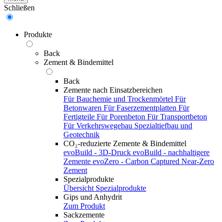
Schließen
Produkte
Back
Zement & Bindemittel
Back
Zemente nach Einsatzbereichen
Für Bauchemie und Trockenmörtel
Für
Betonwaren
Für Faserzementplatten
Für
Fertigteile
Für Porenbeton
Für Transportbeton
Für Verkehrswegebau
Spezialtiefbau und
Geotechnik
CO₂-reduzierte Zemente & Bindemittel
evoBuild - 3D-Druck
evoBuild - nachhaltigere
Zemente
evoZero - Carbon Captured Near-Zero
Zement
Spezialprodukte
Übersicht Spezialprodukte
Gips und Anhydrit
Zum Produkt
Sackzemente