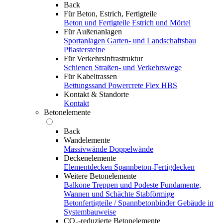
Back
Für Beton, Estrich, Fertigteile
Beton und Fertigteile
Estrich und Mörtel
Für Außenanlagen
Sportanlagen
Garten- und Landschaftsbau
Pflastersteine
Für Verkehrsinfrastruktur
Schienen
Straßen- und Verkehrswege
Für Kabeltrassen
Bettungssand Powercrete Flex HBS
Kontakt & Standorte
Kontakt
Betonelemente
Back
Wandelemente
Massivwände
Doppelwände
Deckenelemente
Elementdecken
Spannbeton-Fertigdecken
Weitere Betonelemente
Balkone
Treppen und Podeste
Fundamente,
Wannen und Schächte
Stabförmige
Betonfertigteile / Spannbetonbinder
Gebäude in
Systembauweise
CO₂-reduzierte Betonelemente