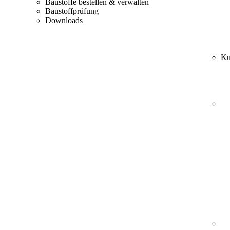
Baustoffe bestellen & verwalten
Baustoffprüfung
Downloads
Ku