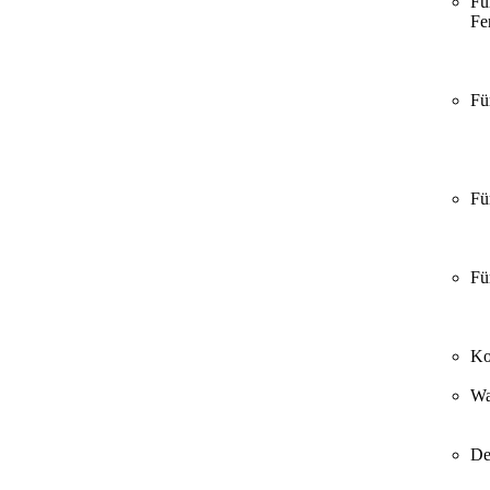
Fü
Fer
Fü
Fü
Fü
Ko
Wa
De