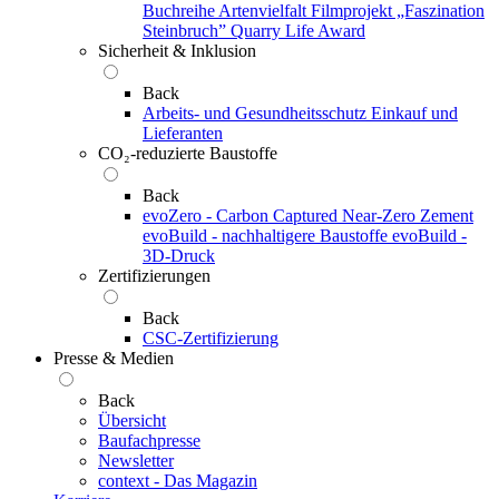
Buchreihe Artenvielfalt
Filmprojekt „Faszination
Steinbruch”
Quarry Life Award
Sicherheit & Inklusion
Back
Arbeits- und Gesundheitsschutz
Einkauf und
Lieferanten
CO₂-reduzierte Baustoffe
Back
evoZero - Carbon Captured Near-Zero Zement
evoBuild - nachhaltigere Baustoffe
evoBuild -
3D-Druck
Zertifizierungen
Back
CSC-Zertifizierung
Presse & Medien
Back
Übersicht
Baufachpresse
Newsletter
context - Das Magazin