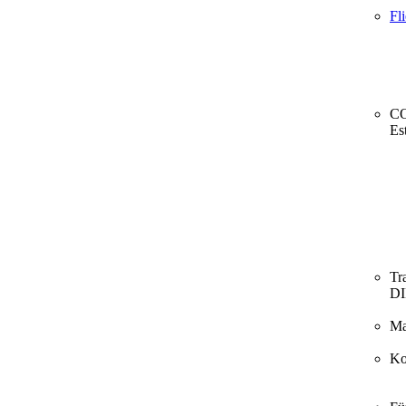
Fl
CO
Es
Tr
D
Ma
Ko