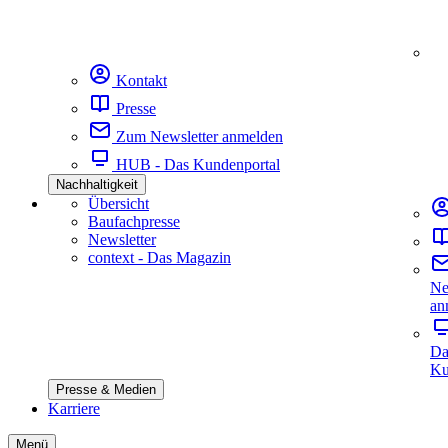
Kontakt
Presse
Zum Newsletter anmelden
HUB - Das Kundenportal
Nachhaltigkeit
Übersicht
Baufachpresse
Newsletter
context - Das Magazin
Ne
an
Da
Ku
Presse & Medien
Karriere
Menü