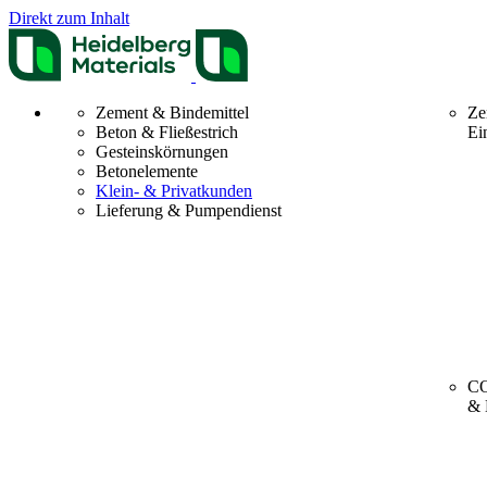
Direkt zum Inhalt
Zement & Bindemittel
Ze
Beton & Fließestrich
Ei
Gesteinskörnungen
Betonelemente
Klein- & Privatkunden
Lieferung & Pumpendienst
CO
& 