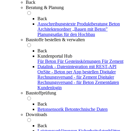
Back
Beratung & Planung
Back
Ausschreibungstexte
Produktberatung Beton
Architektenordner „Bauen mit Beton”
Planungsatlas für den Hochbau
Baustoffe bestellen & verwalten
Back
Kundenportal Hub
Für Beton
Für Gesteinskörnungen
Für Zement
Datalink - Datenintegration mit REST-API
OnSite - Beton per App bestellen
Digitaler
Rechnungsversand - für Zement
Digitaler
Rechnungsversand - für Beton
Zementdaten
Kundenlogin
Baustoffprüfung
Back
Betonsensorik
Betontechnische Daten
Downloads
Back
Leistungserklärungen
Sicherheitsdatenblätter