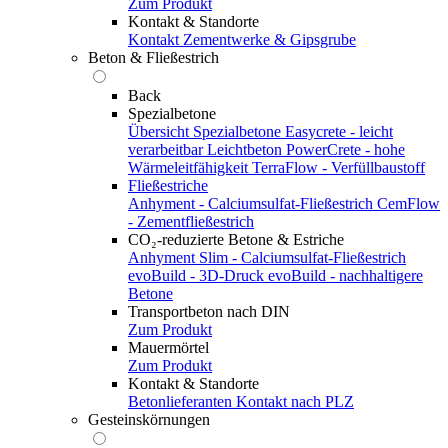
Zum Produkt
Kontakt & Standorte
Kontakt
Zementwerke & Gipsgrube
Beton & Fließestrich
Back
Spezialbetone
Übersicht Spezialbetone
Easycrete - leicht
verarbeitbar
Leichtbeton
PowerCrete - hohe
Wärmeleitfähigkeit
TerraFlow - Verfüllbaustoff
Fließestriche
Anhyment - Calciumsulfat-Fließestrich
CemFlow
- Zementfließestrich
CO₂-reduzierte Betone & Estriche
Anhyment Slim - Calciumsulfat-Fließestrich
evoBuild - 3D-Druck
evoBuild - nachhaltigere
Betone
Transportbeton nach DIN
Zum Produkt
Mauermörtel
Zum Produkt
Kontakt & Standorte
Betonlieferanten
Kontakt nach PLZ
Gesteinskörnungen