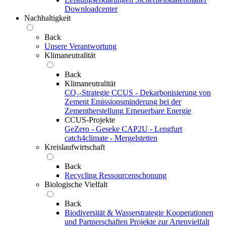
Downloadcenter
Nachhaltigkeit
Back
Unsere Verantwortung
Klimaneutralität
Back
Klimaneutralität
CO₂-Strategie
CCUS - Dekarbonisierung von
Zement
Emissionsminderung bei der
Zementherstellung
Erneuerbare Energie
CCUS-Projekte
GeZero - Geseke
CAP2U - Lengfurt
catch4climate - Mergelstetten
Kreislaufwirtschaft
Back
Recycling
Ressourcenschonung
Biologische Vielfalt
Back
Biodiversität & Wasserstrategie
Kooperationen
und Partnerschaften
Projekte zur Artenvielfalt