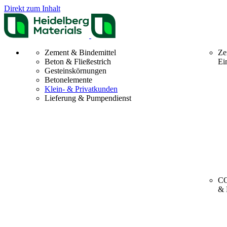
Direkt zum Inhalt
Zement & Bindemittel
Ze
Beton & Fließestrich
Ei
Gesteinskörnungen
Betonelemente
Klein- & Privatkunden
Lieferung & Pumpendienst
CO
& 