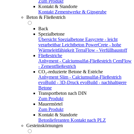
Zum Produkt
Kontakt & Standorte
Kontakt
Zementwerke & Gipsgrube
Beton & Fließestrich
Back
Spezialbetone
Übersicht Spezialbetone
Easycrete - leicht
verarbeitbar
Leichtbeton
PowerCrete - hohe
Wärmeleitfähigkeit
TerraFlow - Verfüllbaustoff
Fließestriche
Anhyment - Calciumsulfat-Fließestrich
CemFlow
- Zementfließestrich
CO₂-reduzierte Betone & Estriche
Anhyment Slim - Calciumsulfat-Fließestrich
evoBuild - 3D-Druck
evoBuild - nachhaltigere
Betone
Transportbeton nach DIN
Zum Produkt
Mauermörtel
Zum Produkt
Kontakt & Standorte
Betonlieferanten
Kontakt nach PLZ
Gesteinskörnungen