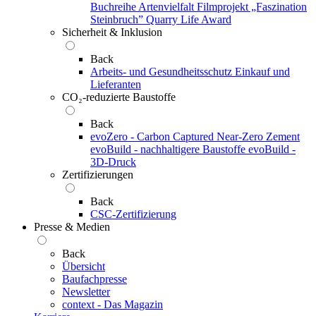
Buchreihe Artenvielfalt
Filmprojekt „Faszination
Steinbruch”
Quarry Life Award
Sicherheit & Inklusion
Back
Arbeits- und Gesundheitsschutz
Einkauf und
Lieferanten
CO₂-reduzierte Baustoffe
Back
evoZero - Carbon Captured Near-Zero Zement
evoBuild - nachhaltigere Baustoffe
evoBuild -
3D-Druck
Zertifizierungen
Back
CSC-Zertifizierung
Presse & Medien
Back
Übersicht
Baufachpresse
Newsletter
context - Das Magazin