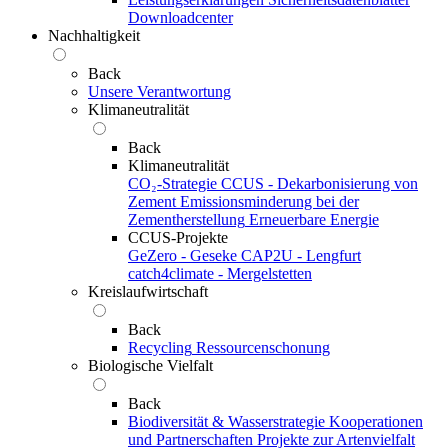
Downloadcenter
Nachhaltigkeit
Back
Unsere Verantwortung
Klimaneutralität
Back
Klimaneutralität
CO₂-Strategie
CCUS - Dekarbonisierung von
Zement
Emissionsminderung bei der
Zementherstellung
Erneuerbare Energie
CCUS-Projekte
GeZero - Geseke
CAP2U - Lengfurt
catch4climate - Mergelstetten
Kreislaufwirtschaft
Back
Recycling
Ressourcenschonung
Biologische Vielfalt
Back
Biodiversität & Wasserstrategie
Kooperationen
und Partnerschaften
Projekte zur Artenvielfalt