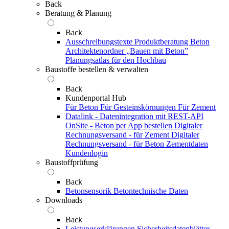
Back
Beratung & Planung
Back
Ausschreibungstexte
Produktberatung Beton
Architektenordner „Bauen mit Beton”
Planungsatlas für den Hochbau
Baustoffe bestellen & verwalten
Back
Kundenportal Hub
Für Beton
Für Gesteinskörnungen
Für Zement
Datalink - Datenintegration mit REST-API
OnSite - Beton per App bestellen
Digitaler
Rechnungsversand - für Zement
Digitaler
Rechnungsversand - für Beton
Zementdaten
Kundenlogin
Baustoffprüfung
Back
Betonsensorik
Betontechnische Daten
Downloads
Back
Leistungserklärungen
Sicherheitsdatenblätter