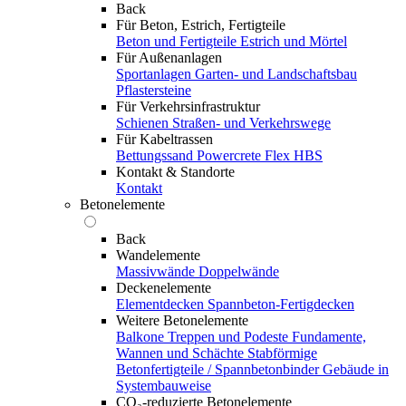
Back
Für Beton, Estrich, Fertigteile
Beton und Fertigteile
Estrich und Mörtel
Für Außenanlagen
Sportanlagen
Garten- und Landschaftsbau
Pflastersteine
Für Verkehrsinfrastruktur
Schienen
Straßen- und Verkehrswege
Für Kabeltrassen
Bettungssand Powercrete Flex HBS
Kontakt & Standorte
Kontakt
Betonelemente
Back
Wandelemente
Massivwände
Doppelwände
Deckenelemente
Elementdecken
Spannbeton-Fertigdecken
Weitere Betonelemente
Balkone
Treppen und Podeste
Fundamente,
Wannen und Schächte
Stabförmige
Betonfertigteile / Spannbetonbinder
Gebäude in
Systembauweise
CO₂-reduzierte Betonelemente