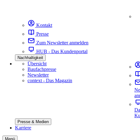
Kontakt
Presse
Zum Newsletter anmelden
HUB - Das Kundenportal
Nachhaltigkeit
Übersicht
Baufachpresse
Newsletter
context - Das Magazin
Ne
an
Da
Ku
Presse & Medien
Karriere
Menü