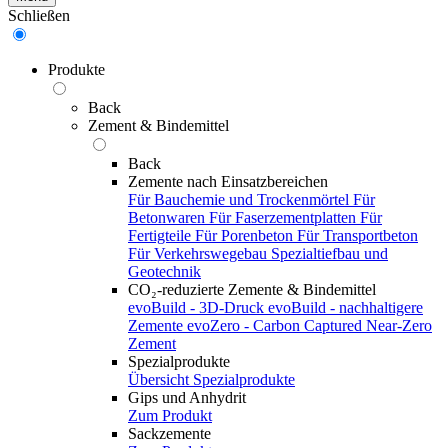
Schließen
Produkte
Back
Zement & Bindemittel
Back
Zemente nach Einsatzbereichen
Für Bauchemie und Trockenmörtel
Für
Betonwaren
Für Faserzementplatten
Für
Fertigteile
Für Porenbeton
Für Transportbeton
Für Verkehrswegebau
Spezialtiefbau und
Geotechnik
CO₂-reduzierte Zemente & Bindemittel
evoBuild - 3D-Druck
evoBuild - nachhaltigere
Zemente
evoZero - Carbon Captured Near-Zero
Zement
Spezialprodukte
Übersicht Spezialprodukte
Gips und Anhydrit
Zum Produkt
Sackzemente