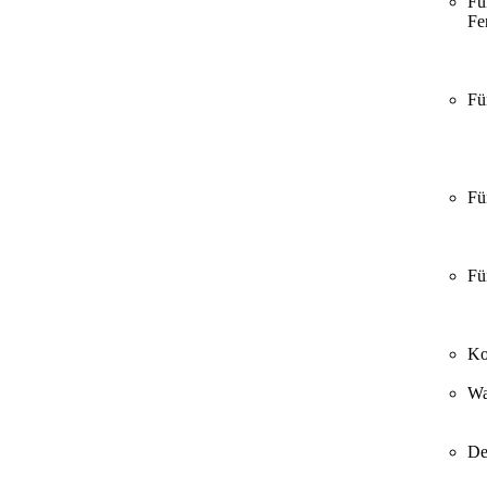
Fü
Fer
Fü
Fü
Fü
Ko
Wa
De