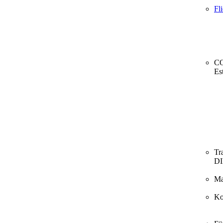
Fl
CO
Es
Tr
D
Ma
Ko