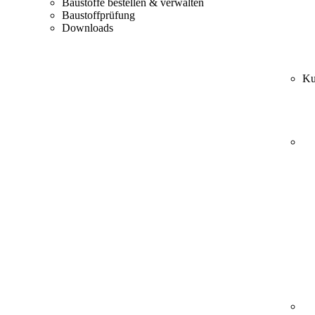
Baustoffe bestellen & verwalten
Baustoffprüfung
Downloads
Ku