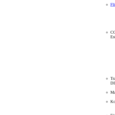
Fl
CO
Es
Tr
D
Ma
Ko