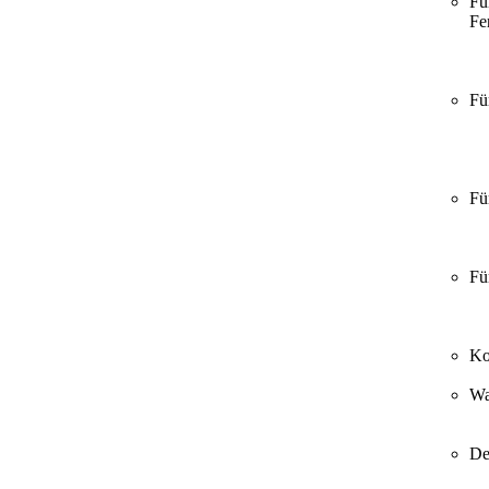
Fü
Fer
Fü
Fü
Fü
Ko
Wa
De