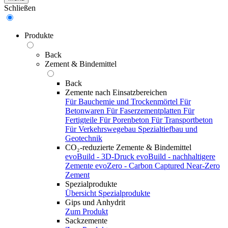
Schließen
Produkte
Back
Zement & Bindemittel
Back
Zemente nach Einsatzbereichen
Für Bauchemie und Trockenmörtel
Für
Betonwaren
Für Faserzementplatten
Für
Fertigteile
Für Porenbeton
Für Transportbeton
Für Verkehrswegebau
Spezialtiefbau und
Geotechnik
CO₂-reduzierte Zemente & Bindemittel
evoBuild - 3D-Druck
evoBuild - nachhaltigere
Zemente
evoZero - Carbon Captured Near-Zero
Zement
Spezialprodukte
Übersicht Spezialprodukte
Gips und Anhydrit
Zum Produkt
Sackzemente