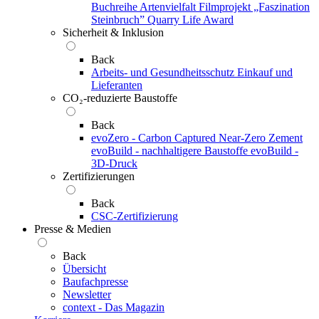
Buchreihe Artenvielfalt
Filmprojekt „Faszination
Steinbruch”
Quarry Life Award
Sicherheit & Inklusion
Back
Arbeits- und Gesundheitsschutz
Einkauf und
Lieferanten
CO₂-reduzierte Baustoffe
Back
evoZero - Carbon Captured Near-Zero Zement
evoBuild - nachhaltigere Baustoffe
evoBuild -
3D-Druck
Zertifizierungen
Back
CSC-Zertifizierung
Presse & Medien
Back
Übersicht
Baufachpresse
Newsletter
context - Das Magazin