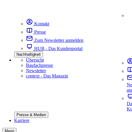
Kontakt
Presse
Zum Newsletter anmelden
HUB - Das Kundenportal
Nachhaltigkeit
Übersicht
Baufachpresse
Newsletter
context - Das Magazin
Ne
an
Da
Ku
Presse & Medien
Karriere
Menü