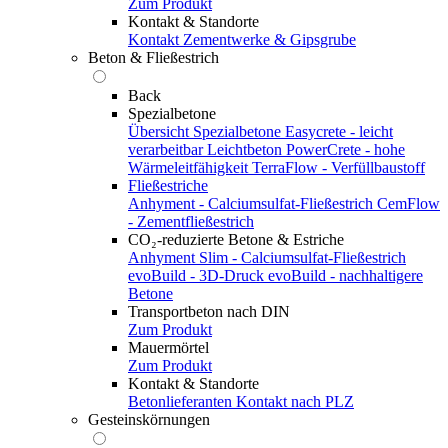
Zum Produkt
Kontakt & Standorte
Kontakt
Zementwerke & Gipsgrube
Beton & Fließestrich
Back
Spezialbetone
Übersicht Spezialbetone
Easycrete - leicht
verarbeitbar
Leichtbeton
PowerCrete - hohe
Wärmeleitfähigkeit
TerraFlow - Verfüllbaustoff
Fließestriche
Anhyment - Calciumsulfat-Fließestrich
CemFlow
- Zementfließestrich
CO₂-reduzierte Betone & Estriche
Anhyment Slim - Calciumsulfat-Fließestrich
evoBuild - 3D-Druck
evoBuild - nachhaltigere
Betone
Transportbeton nach DIN
Zum Produkt
Mauermörtel
Zum Produkt
Kontakt & Standorte
Betonlieferanten
Kontakt nach PLZ
Gesteinskörnungen