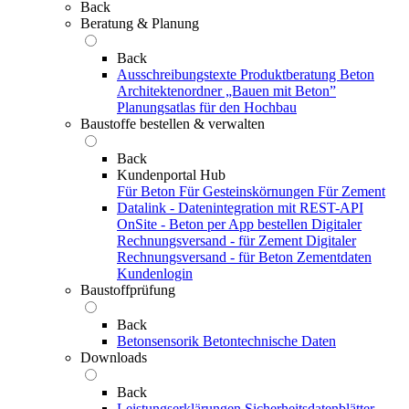
Back
Beratung & Planung
Back
Ausschreibungstexte
Produktberatung Beton
Architektenordner „Bauen mit Beton”
Planungsatlas für den Hochbau
Baustoffe bestellen & verwalten
Back
Kundenportal Hub
Für Beton
Für Gesteinskörnungen
Für Zement
Datalink - Datenintegration mit REST-API
OnSite - Beton per App bestellen
Digitaler
Rechnungsversand - für Zement
Digitaler
Rechnungsversand - für Beton
Zementdaten
Kundenlogin
Baustoffprüfung
Back
Betonsensorik
Betontechnische Daten
Downloads
Back
Leistungserklärungen
Sicherheitsdatenblätter