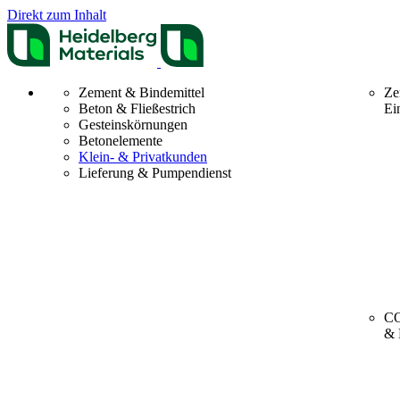
Direkt zum Inhalt
Zement & Bindemittel
Ze
Beton & Fließestrich
Ei
Gesteinskörnungen
Betonelemente
Klein- & Privatkunden
Lieferung & Pumpendienst
CO
& 