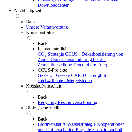
Downloadcenter
Nachhaltigkeit
Back
Unsere Verantwortung
Klimaneutralität
Back
Klimaneutralität
CO₂-Strategie
CCUS - Dekarbonisierung von
Zement
Emissionsminderung bei der
Zementherstellung
Erneuerbare Energie
CCUS-Projekte
GeZero - Geseke
CAP2U - Lengfurt
catch4climate - Mergelstetten
Kreislaufwirtschaft
Back
Recycling
Ressourcenschonung
Biologische Vielfalt
Back
Biodiversität & Wasserstrategie
Kooperationen
und Partnerschaften
Projekte zur Artenvielfalt