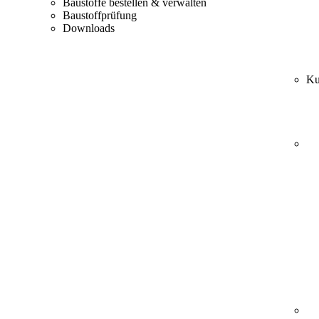
Baustoffe bestellen & verwalten
Baustoffprüfung
Downloads
Ku