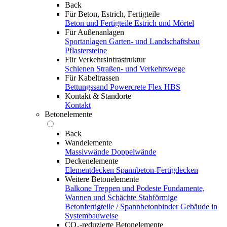
Back
Für Beton, Estrich, Fertigteile
Beton und Fertigteile
Estrich und Mörtel
Für Außenanlagen
Sportanlagen
Garten- und Landschaftsbau
Pflastersteine
Für Verkehrsinfrastruktur
Schienen
Straßen- und Verkehrswege
Für Kabeltrassen
Bettungssand Powercrete Flex HBS
Kontakt & Standorte
Kontakt
Betonelemente
Back
Wandelemente
Massivwände
Doppelwände
Deckenelemente
Elementdecken
Spannbeton-Fertigdecken
Weitere Betonelemente
Balkone
Treppen und Podeste
Fundamente,
Wannen und Schächte
Stabförmige
Betonfertigteile / Spannbetonbinder
Gebäude in
Systembauweise
CO₂-reduzierte Betonelemente