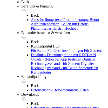
Back
Beratung & Planung
Back
Ausschreibungstexte
Produktberatung Beton
Architektenordner „Bauen mit Beton”
Planungsatlas für den Hochbau
Baustoffe bestellen & verwalten
Back
Kundenportal Hub
Für Beton
Für Gesteinskörnungen
Für Zement
Datalink - Datenintegration mit REST-API
OnSite - Beton per App bestellen
Digitaler
Rechnungsversand - für Zement
Digitaler
Rechnungsversand - für Beton
Zementdaten
Kundenlogin
Baustoffprüfung
Back
Betonsensorik
Betontechnische Daten
Downloads
Back
Leistungserklärungen
Sicherheitsdatenblätter