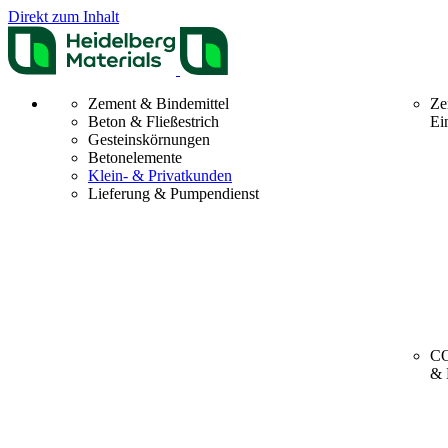
Direkt zum Inhalt
Zement & Bindemittel
Ze
Beton & Fließestrich
Ei
Gesteinskörnungen
Betonelemente
Klein- & Privatkunden
Lieferung & Pumpendienst
CO
& 