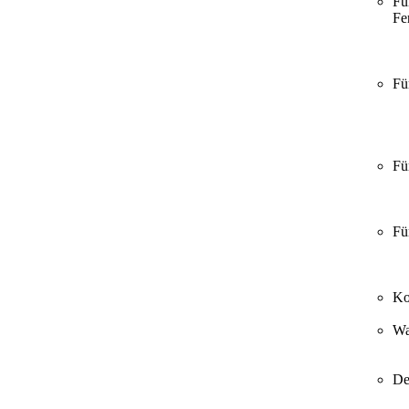
Fü
Fer
Fü
Fü
Fü
Ko
Wa
De