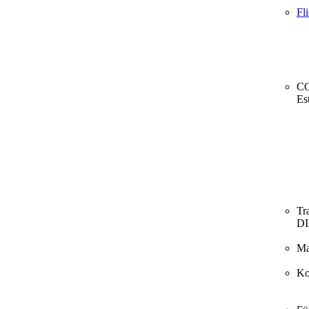
Fl
CO
Es
Tr
D
Ma
Ko