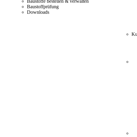
Baustoffe bestellen & verwalten
Baustoffprüfung
Downloads
Ku