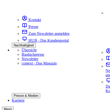
Kontakt
Presse
Zum Newsletter anmelden
HUB - Das Kundenportal
Nachhaltigkeit
Übersicht
Baufachpresse
Newsletter
context - Das Magazin
Ne
an
Da
Ku
Presse & Medien
Karriere
Menü