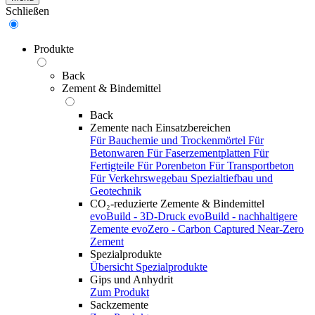
Schließen
Produkte
Back
Zement & Bindemittel
Back
Zemente nach Einsatzbereichen
Für Bauchemie und Trockenmörtel
Für
Betonwaren
Für Faserzementplatten
Für
Fertigteile
Für Porenbeton
Für Transportbeton
Für Verkehrswegebau
Spezialtiefbau und
Geotechnik
CO₂-reduzierte Zemente & Bindemittel
evoBuild - 3D-Druck
evoBuild - nachhaltigere
Zemente
evoZero - Carbon Captured Near-Zero
Zement
Spezialprodukte
Übersicht Spezialprodukte
Gips und Anhydrit
Zum Produkt
Sackzemente