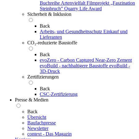
Buchreihe Artenvielfalt
Filmprojekt „Faszination
Steinbruch”
Quarry Life Award
Sicherheit & Inklusion
Back
Arbeits- und Gesundheitsschutz
Einkauf und
Lieferanten
CO₂-reduzierte Baustoffe
Back
evoZero - Carbon Captured Near-Zero Zement
evoBuild - nachhaltigere Baustoffe
evoBuild -
3D-Druck
Zertifizierungen
Back
CSC-Zertifizierung
Presse & Medien
Back
Übersicht
Baufachpresse
Newsletter
context - Das Magazin