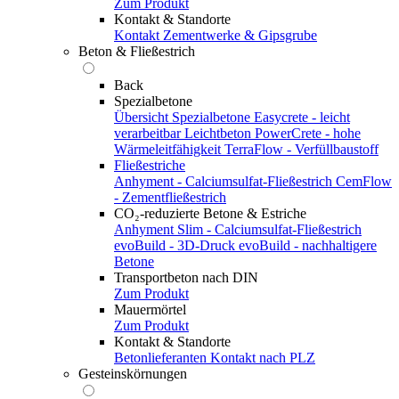
Zum Produkt
Kontakt & Standorte
Kontakt
Zementwerke & Gipsgrube
Beton & Fließestrich
Back
Spezialbetone
Übersicht Spezialbetone
Easycrete - leicht
verarbeitbar
Leichtbeton
PowerCrete - hohe
Wärmeleitfähigkeit
TerraFlow - Verfüllbaustoff
Fließestriche
Anhyment - Calciumsulfat-Fließestrich
CemFlow
- Zementfließestrich
CO₂-reduzierte Betone & Estriche
Anhyment Slim - Calciumsulfat-Fließestrich
evoBuild - 3D-Druck
evoBuild - nachhaltigere
Betone
Transportbeton nach DIN
Zum Produkt
Mauermörtel
Zum Produkt
Kontakt & Standorte
Betonlieferanten
Kontakt nach PLZ
Gesteinskörnungen