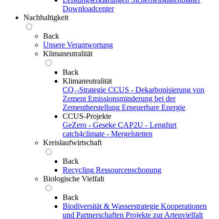
Downloadcenter
Nachhaltigkeit
Back
Unsere Verantwortung
Klimaneutralität
Back
Klimaneutralität
CO₂-Strategie
CCUS - Dekarbonisierung von
Zement
Emissionsminderung bei der
Zementherstellung
Erneuerbare Energie
CCUS-Projekte
GeZero - Geseke
CAP2U - Lengfurt
catch4climate - Mergelstetten
Kreislaufwirtschaft
Back
Recycling
Ressourcenschonung
Biologische Vielfalt
Back
Biodiversität & Wasserstrategie
Kooperationen
und Partnerschaften
Projekte zur Artenvielfalt