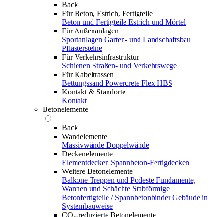
Back
Für Beton, Estrich, Fertigteile
Beton und Fertigteile
Estrich und Mörtel
Für Außenanlagen
Sportanlagen
Garten- und Landschaftsbau
Pflastersteine
Für Verkehrsinfrastruktur
Schienen
Straßen- und Verkehrswege
Für Kabeltrassen
Bettungssand Powercrete Flex HBS
Kontakt & Standorte
Kontakt
Betonelemente
Back
Wandelemente
Massivwände
Doppelwände
Deckenelemente
Elementdecken
Spannbeton-Fertigdecken
Weitere Betonelemente
Balkone
Treppen und Podeste
Fundamente,
Wannen und Schächte
Stabförmige
Betonfertigteile / Spannbetonbinder
Gebäude in
Systembauweise
CO₂-reduzierte Betonelemente