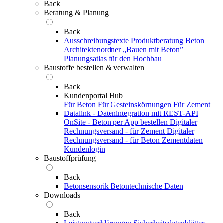
Back
Beratung & Planung
Back
Ausschreibungstexte
Produktberatung Beton
Architektenordner „Bauen mit Beton”
Planungsatlas für den Hochbau
Baustoffe bestellen & verwalten
Back
Kundenportal Hub
Für Beton
Für Gesteinskörnungen
Für Zement
Datalink - Datenintegration mit REST-API
OnSite - Beton per App bestellen
Digitaler
Rechnungsversand - für Zement
Digitaler
Rechnungsversand - für Beton
Zementdaten
Kundenlogin
Baustoffprüfung
Back
Betonsensorik
Betontechnische Daten
Downloads
Back
Leistungserklärungen
Sicherheitsdatenblätter