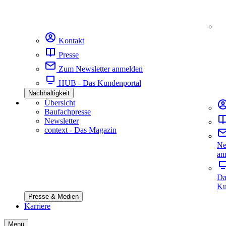
Kontakt
Presse
Zum Newsletter anmelden
HUB - Das Kundenportal
Nachhaltigkeit
Übersicht
Baufachpresse
Newsletter
context - Das Magazin
Ne
an
Da
Ku
Presse & Medien
Karriere
Menü