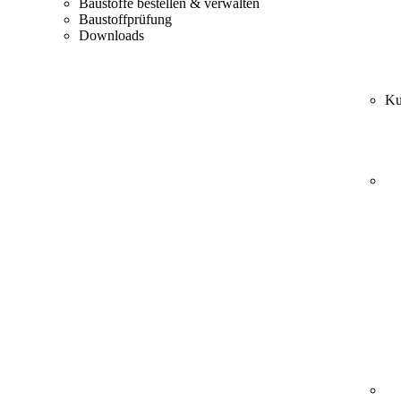
Baustoffe bestellen & verwalten
Baustoffprüfung
Downloads
Ku