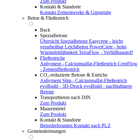
Zum Produkt
Kontakt & Standorte
Kontakt
Zementwerke & Gipsgrube
Beton & Fließestrich
Back
Spezialbetone
Übersicht Spezialbetone
Easycrete - leicht
verarbeitbar
Leichtbeton
PowerCrete - hohe
Wärmeleitfähigkeit
TerraFlow - Verfüllbaustoff
Fließestriche
Anhyment - Calciumsulfat-Fließestrich
CemFlow
- Zementfließestrich
CO₂-reduzierte Betone & Estriche
Anhyment Slim - Calciumsulfat-Fließestrich
evoBuild - 3D-Druck
evoBuild - nachhaltigere
Betone
Transportbeton nach DIN
Zum Produkt
Mauermörtel
Zum Produkt
Kontakt & Standorte
Betonlieferanten
Kontakt nach PLZ
Gesteinskörnungen