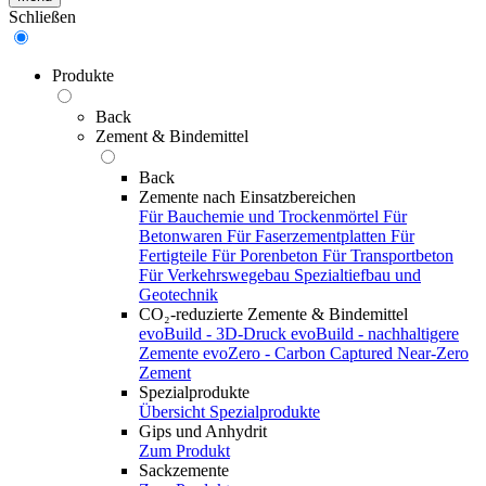
Schließen
Produkte
Back
Zement & Bindemittel
Back
Zemente nach Einsatzbereichen
Für Bauchemie und Trockenmörtel
Für
Betonwaren
Für Faserzementplatten
Für
Fertigteile
Für Porenbeton
Für Transportbeton
Für Verkehrswegebau
Spezialtiefbau und
Geotechnik
CO₂-reduzierte Zemente & Bindemittel
evoBuild - 3D-Druck
evoBuild - nachhaltigere
Zemente
evoZero - Carbon Captured Near-Zero
Zement
Spezialprodukte
Übersicht Spezialprodukte
Gips und Anhydrit
Zum Produkt
Sackzemente