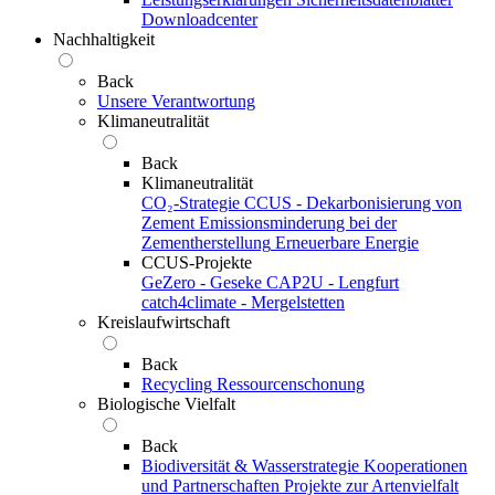
Downloadcenter
Nachhaltigkeit
Back
Unsere Verantwortung
Klimaneutralität
Back
Klimaneutralität
CO₂-Strategie
CCUS - Dekarbonisierung von
Zement
Emissionsminderung bei der
Zementherstellung
Erneuerbare Energie
CCUS-Projekte
GeZero - Geseke
CAP2U - Lengfurt
catch4climate - Mergelstetten
Kreislaufwirtschaft
Back
Recycling
Ressourcenschonung
Biologische Vielfalt
Back
Biodiversität & Wasserstrategie
Kooperationen
und Partnerschaften
Projekte zur Artenvielfalt