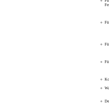
Fü
Fer
Fü
Fü
Fü
Ko
Wa
De