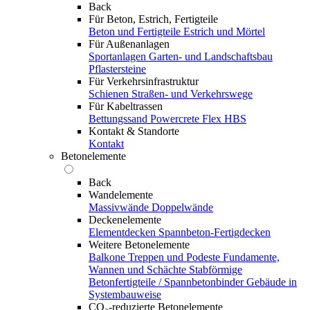
Back
Für Beton, Estrich, Fertigteile
Beton und Fertigteile
Estrich und Mörtel
Für Außenanlagen
Sportanlagen
Garten- und Landschaftsbau
Pflastersteine
Für Verkehrsinfrastruktur
Schienen
Straßen- und Verkehrswege
Für Kabeltrassen
Bettungssand Powercrete Flex HBS
Kontakt & Standorte
Kontakt
Betonelemente
Back
Wandelemente
Massivwände
Doppelwände
Deckenelemente
Elementdecken
Spannbeton-Fertigdecken
Weitere Betonelemente
Balkone
Treppen und Podeste
Fundamente,
Wannen und Schächte
Stabförmige
Betonfertigteile / Spannbetonbinder
Gebäude in
Systembauweise
CO₂-reduzierte Betonelemente