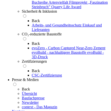
Buchreihe Artenvielfalt
Filmprojekt „Faszination
Steinbruch”
Quarry Life Award
Sicherheit & Inklusion
Back
Arbeits- und Gesundheitsschutz
Einkauf und
Lieferanten
CO₂-reduzierte Baustoffe
Back
evoZero - Carbon Captured Near-Zero Zement
evoBuild - nachhaltigere Baustoffe
evoBuild -
3D-Druck
Zertifizierungen
Back
CSC-Zertifizierung
Presse & Medien
Back
Übersicht
Baufachpresse
Newsletter
context - Das Magazin