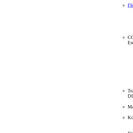
Fl
CO
Es
Tr
D
Ma
Ko