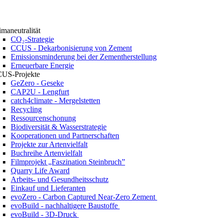
imaneutralität
CO₂-Strategie
CCUS - Dekarbonisierung von Zement
Emissionsminderung bei der Zementherstellung
Erneuerbare Energie
US-Projekte
GeZero - Geseke
CAP2U - Lengfurt
catch4climate - Mergelstetten
Recycling
Ressourcenschonung
Biodiversität & Wasserstrategie
Kooperationen und Partnerschaften
Projekte zur Artenvielfalt
Buchreihe Artenvielfalt
Filmprojekt „Faszination Steinbruch”
Quarry Life Award
Arbeits- und Gesundheitsschutz
Einkauf und Lieferanten
evoZero - Carbon Captured Near-Zero Zement
evoBuild - nachhaltigere Baustoffe
evoBuild - 3D-Druck