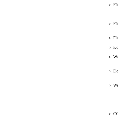
Fü
Fü
Fü
Ko
Wa
De
We
CO