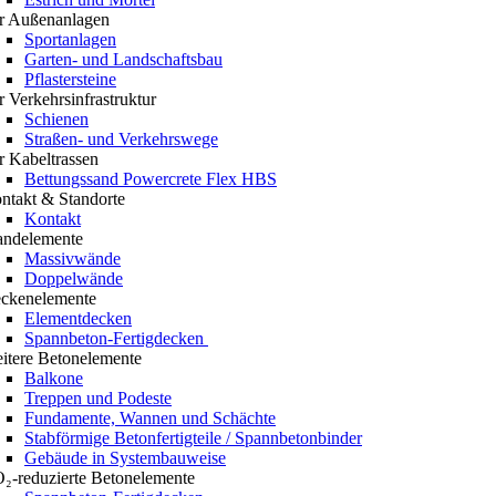
r Außenanlagen
Sportanlagen
Garten- und Landschaftsbau
Pflastersteine
r Verkehrsinfrastruktur
Schienen
Straßen- und Verkehrswege
r Kabeltrassen
Bettungssand Powercrete Flex HBS
ntakt & Standorte
Kontakt
ndelemente
Massivwände
Doppelwände
ckenelemente
Elementdecken
Spannbeton-Fertigdecken
itere Betonelemente
Balkone
Treppen und Podeste
Fundamente, Wannen und Schächte
Stabförmige Betonfertigteile / Spannbetonbinder
Gebäude in Systembauweise
₂-reduzierte Betonelemente