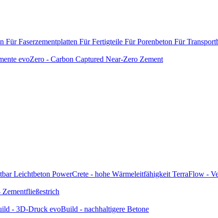
en
Für Faserzementplatten
Für Fertigteile
Für Porenbeton
Für Transport
emente
evoZero - Carbon Captured Near-Zero Zement
tbar
Leichtbeton
PowerCrete - hohe Wärmeleitfähigkeit
TerraFlow - Ve
Zementfließestrich
ild - 3D-Druck
evoBuild - nachhaltigere Betone