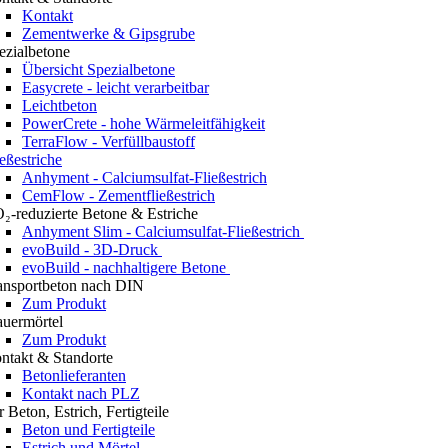
Kontakt
Zementwerke & Gipsgrube
ezialbetone
Übersicht Spezialbetone
Easycrete - leicht verarbeitbar
Leichtbeton
PowerCrete - hohe Wärmeleitfähigkeit
TerraFlow - Verfüllbaustoff
ießestriche
Anhyment - Calciumsulfat-Fließestrich
CemFlow - Zementfließestrich
₂-reduzierte Betone & Estriche
Anhyment Slim - Calciumsulfat-Fließestrich
evoBuild - 3D-Druck
evoBuild - nachhaltigere Betone
ansportbeton nach DIN
Zum Produkt
uermörtel
Zum Produkt
ntakt & Standorte
Betonlieferanten
Kontakt nach PLZ
r Beton, Estrich, Fertigteile
Beton und Fertigteile
Estrich und Mörtel