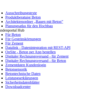
Ausschreibungstexte
Produktberatung Beton
Architektenordner „Bauen mit Beton”
Planungsatlas für den Hochbau
ndenportal Hub
Für Beton
Für Gesteinskörnungen
Für Zement
Datalink - Datenintegration mit REST-API
OnSite - Beton per App bestellen
Digitaler Rechnungsversand - für Zement
Digitaler Rechnungsversand - für Beton
Zementdaten Kundenlogin
Betonsensorik
Betontechnische Daten
Leistungserklärungen
Sicherheitsdatenblätter
Downloadcenter