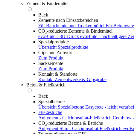
Zement & Bindemittel
Back
Zemente nach Einsatzbereichen
Für Bauchemie und Trockenmörtel
Für Betonwar
CO₂-reduzierte Zemente & Bindemittel
evoBuild - 3D-Druck
evoBuild - nachhaltigere Z
Spezialprodukte
Übersicht Spezialprodukte
Gips und Anhydrit
Zum Produkt
Sackzemente
Zum Produkt
Kontakt & Standorte
Kontakt
Zementwerke & Gipsgrube
Beton & Fließestrich
Back
Spezialbetone
Übersicht Spezialbetone
Easycrete - leicht verarbei
Fließestriche
Anhyment - Calciumsulfat-Fließestrich
CemFlow - 
CO₂-reduzierte Betone & Estriche
Anhyment Slim - Calciumsulfat-Fließestrich
evoBu
Transportbeton nach DIN