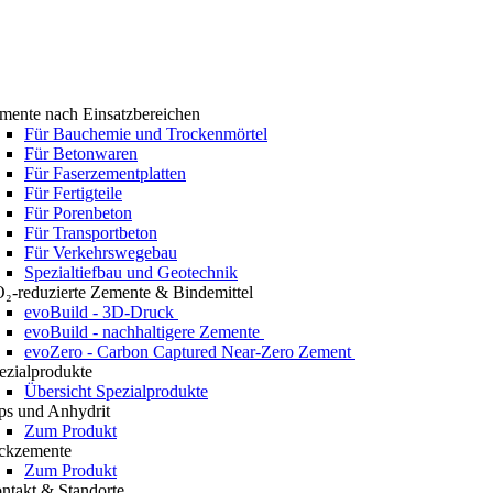
mente nach Einsatzbereichen
Für Bauchemie und Trockenmörtel
Für Betonwaren
Für Faserzementplatten
Für Fertigteile
Für Porenbeton
Für Transportbeton
Für Verkehrswegebau
Spezialtiefbau und Geotechnik
₂-reduzierte Zemente & Bindemittel
evoBuild - 3D-Druck
evoBuild - nachhaltigere Zemente
evoZero - Carbon Captured Near-Zero Zement
ezialprodukte
Übersicht Spezialprodukte
ps und Anhydrit
Zum Produkt
ckzemente
Zum Produkt
ntakt & Standorte