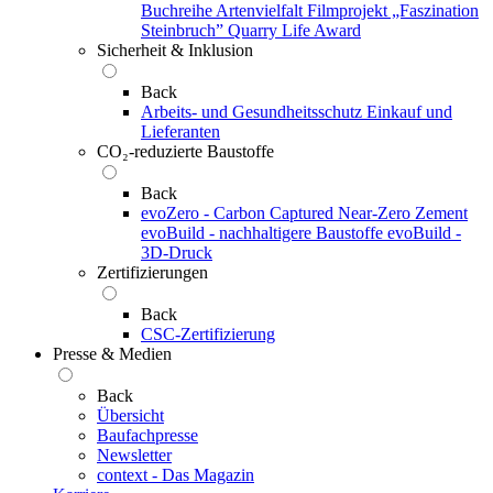
Buchreihe Artenvielfalt
Filmprojekt „Faszination
Steinbruch”
Quarry Life Award
Sicherheit & Inklusion
Back
Arbeits- und Gesundheitsschutz
Einkauf und
Lieferanten
CO₂-reduzierte Baustoffe
Back
evoZero - Carbon Captured Near-Zero Zement
evoBuild - nachhaltigere Baustoffe
evoBuild -
3D-Druck
Zertifizierungen
Back
CSC-Zertifizierung
Presse & Medien
Back
Übersicht
Baufachpresse
Newsletter
context - Das Magazin