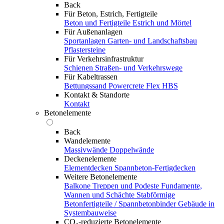
Back
Für Beton, Estrich, Fertigteile
Beton und Fertigteile
Estrich und Mörtel
Für Außenanlagen
Sportanlagen
Garten- und Landschaftsbau
Pflastersteine
Für Verkehrsinfrastruktur
Schienen
Straßen- und Verkehrswege
Für Kabeltrassen
Bettungssand Powercrete Flex HBS
Kontakt & Standorte
Kontakt
Betonelemente
Back
Wandelemente
Massivwände
Doppelwände
Deckenelemente
Elementdecken
Spannbeton-Fertigdecken
Weitere Betonelemente
Balkone
Treppen und Podeste
Fundamente,
Wannen und Schächte
Stabförmige
Betonfertigteile / Spannbetonbinder
Gebäude in
Systembauweise
CO₂-reduzierte Betonelemente