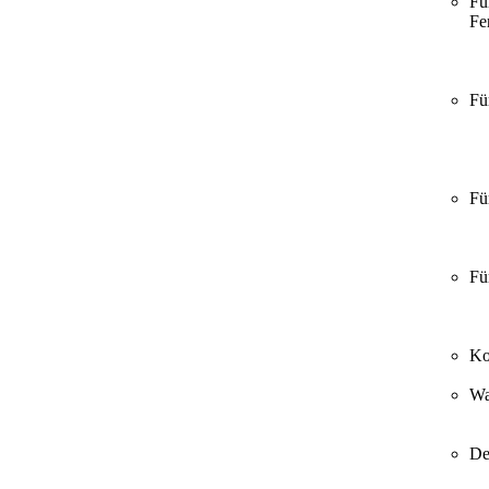
Fü
Fer
Fü
Fü
Fü
Ko
Wa
De