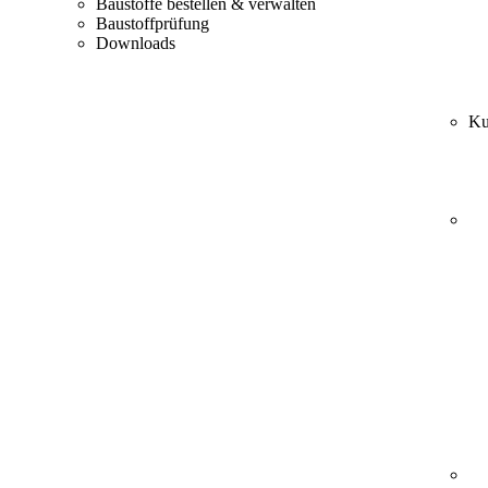
Baustoffe bestellen & verwalten
Baustoffprüfung
Downloads
Ku