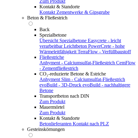
Zum Produkt
Kontakt & Standorte
Kontakt
Zementwerke & Gipsgrube
Beton & Fließestrich
Back
Spezialbetone
Übersicht Spezialbetone
Easycrete - leicht
verarbeitbar
Leichtbeton
PowerCrete - hohe
Wärmeleitfähigkeit
TerraFlow - Verfüllbaustoff
Fließestriche
Anhyment - Calciumsulfat-Fließestrich
CemFlow
- Zementfließestrich
CO₂-reduzierte Betone & Estriche
Anhyment Slim - Calciumsulfat-Fließestrich
evoBuild - 3D-Druck
evoBuild - nachhaltigere
Betone
Transportbeton nach DIN
Zum Produkt
Mauermörtel
Zum Produkt
Kontakt & Standorte
Betonlieferanten
Kontakt nach PLZ
Gesteinskörnungen