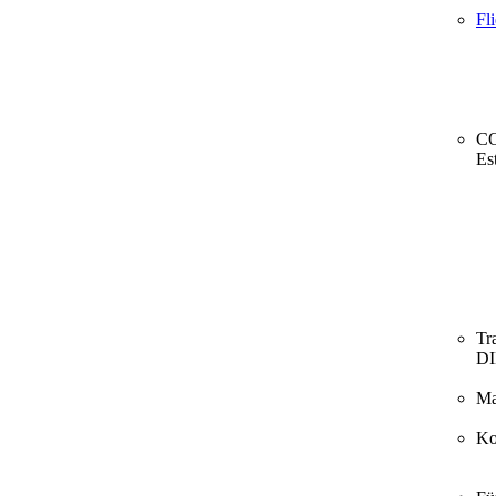
Fl
CO
Es
Tr
D
Ma
Ko