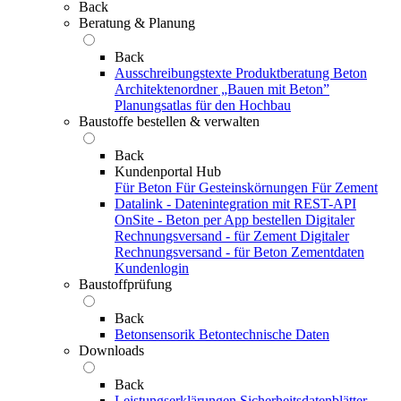
Back
Beratung & Planung
Back
Ausschreibungstexte
Produktberatung Beton
Architektenordner „Bauen mit Beton”
Planungsatlas für den Hochbau
Baustoffe bestellen & verwalten
Back
Kundenportal Hub
Für Beton
Für Gesteinskörnungen
Für Zement
Datalink - Datenintegration mit REST-API
OnSite - Beton per App bestellen
Digitaler
Rechnungsversand - für Zement
Digitaler
Rechnungsversand - für Beton
Zementdaten
Kundenlogin
Baustoffprüfung
Back
Betonsensorik
Betontechnische Daten
Downloads
Back
Leistungserklärungen
Sicherheitsdatenblätter