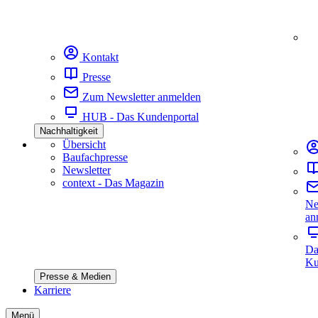
Kontakt
Presse
Zum Newsletter anmelden
HUB - Das Kundenportal
Nachhaltigkeit
Übersicht
Baufachpresse
Newsletter
context - Das Magazin
Ne
an
Da
Ku
Presse & Medien
Karriere
Menü