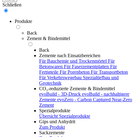
Schließen
Produkte
Back
Zement & Bindemittel
Back
Zemente nach Einsatzbereichen
Für Bauchemie und Trockenmörtel
Für
Betonwaren
Für Faserzementplatten
Für
Fertigteile
Für Porenbeton
Für Transportbeton
Für Verkehrswegebau
Spezialtiefbau und
Geotechnik
CO₂-reduzierte Zemente & Bindemittel
evoBuild - 3D-Druck
evoBuild - nachhaltigere
Zemente
evoZero - Carbon Captured Near-Zero
Zement
Spezialprodukte
Übersicht Spezialprodukte
Gips und Anhydrit
Zum Produkt
Sackzemente