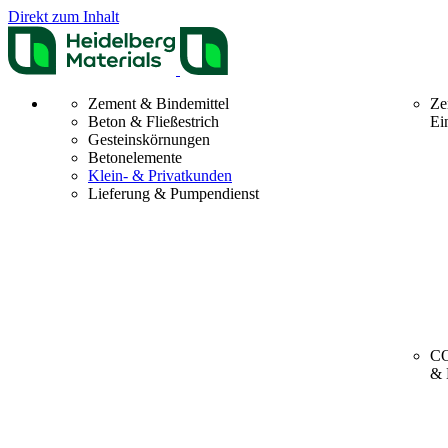
Direkt zum Inhalt
Zement & Bindemittel
Ze
Beton & Fließestrich
Ei
Gesteinskörnungen
Betonelemente
Klein- & Privatkunden
Lieferung & Pumpendienst
CO
& 