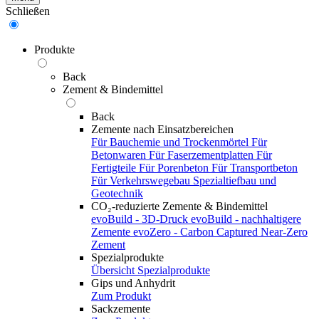
Schließen
Produkte
Back
Zement & Bindemittel
Back
Zemente nach Einsatzbereichen
Für Bauchemie und Trockenmörtel
Für
Betonwaren
Für Faserzementplatten
Für
Fertigteile
Für Porenbeton
Für Transportbeton
Für Verkehrswegebau
Spezialtiefbau und
Geotechnik
CO₂-reduzierte Zemente & Bindemittel
evoBuild - 3D-Druck
evoBuild - nachhaltigere
Zemente
evoZero - Carbon Captured Near-Zero
Zement
Spezialprodukte
Übersicht Spezialprodukte
Gips und Anhydrit
Zum Produkt
Sackzemente