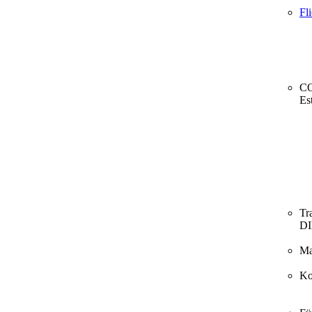
Fl
CO
Es
Tr
D
Ma
Ko