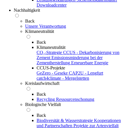
Downloadcenter
Nachhaltigkeit
Back
Unsere Verantwortung
Klimaneutralität
Back
Klimaneutralität
CO₂-Strategie
CCUS - Dekarbonisierung von
Zement
Emissionsminderung bei der
Zementherstellung
Erneuerbare Energie
CCUS-Projekte
GeZero - Geseke
CAP2U - Lengfurt
catch4climate - Mergelstetten
Kreislaufwirtschaft
Back
Recycling
Ressourcenschonung
Biologische Vielfalt
Back
Biodiversität & Wasserstrategie
Kooperationen
und Partnerschaften
Projekte zur Artenvielfalt