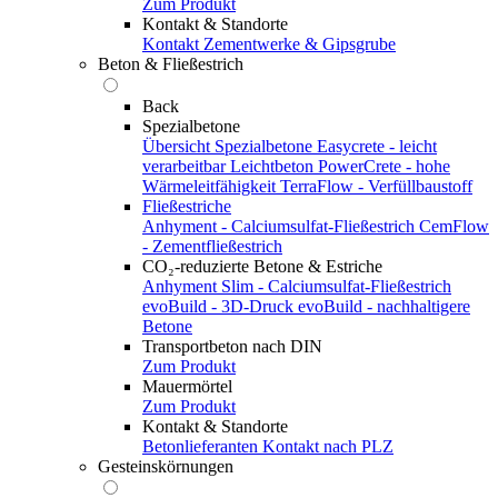
Zum Produkt
Kontakt & Standorte
Kontakt
Zementwerke & Gipsgrube
Beton & Fließestrich
Back
Spezialbetone
Übersicht Spezialbetone
Easycrete - leicht
verarbeitbar
Leichtbeton
PowerCrete - hohe
Wärmeleitfähigkeit
TerraFlow - Verfüllbaustoff
Fließestriche
Anhyment - Calciumsulfat-Fließestrich
CemFlow
- Zementfließestrich
CO₂-reduzierte Betone & Estriche
Anhyment Slim - Calciumsulfat-Fließestrich
evoBuild - 3D-Druck
evoBuild - nachhaltigere
Betone
Transportbeton nach DIN
Zum Produkt
Mauermörtel
Zum Produkt
Kontakt & Standorte
Betonlieferanten
Kontakt nach PLZ
Gesteinskörnungen