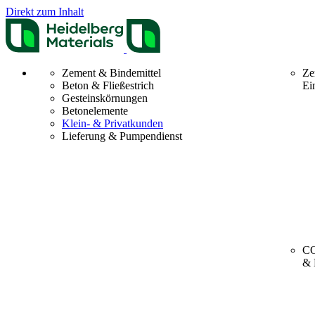
Direkt zum Inhalt
Zement & Bindemittel
Ze
Beton & Fließestrich
Ei
Gesteinskörnungen
Betonelemente
Klein- & Privatkunden
Lieferung & Pumpendienst
CO
& 