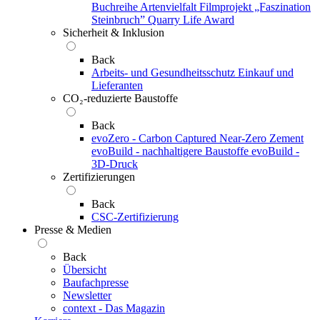
Buchreihe Artenvielfalt
Filmprojekt „Faszination
Steinbruch”
Quarry Life Award
Sicherheit & Inklusion
Back
Arbeits- und Gesundheitsschutz
Einkauf und
Lieferanten
CO₂-reduzierte Baustoffe
Back
evoZero - Carbon Captured Near-Zero Zement
evoBuild - nachhaltigere Baustoffe
evoBuild -
3D-Druck
Zertifizierungen
Back
CSC-Zertifizierung
Presse & Medien
Back
Übersicht
Baufachpresse
Newsletter
context - Das Magazin