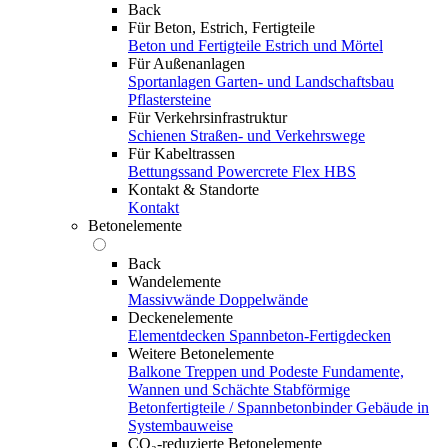
Back
Für Beton, Estrich, Fertigteile
Beton und Fertigteile
Estrich und Mörtel
Für Außenanlagen
Sportanlagen
Garten- und Landschaftsbau
Pflastersteine
Für Verkehrsinfrastruktur
Schienen
Straßen- und Verkehrswege
Für Kabeltrassen
Bettungssand Powercrete Flex HBS
Kontakt & Standorte
Kontakt
Betonelemente
Back
Wandelemente
Massivwände
Doppelwände
Deckenelemente
Elementdecken
Spannbeton-Fertigdecken
Weitere Betonelemente
Balkone
Treppen und Podeste
Fundamente,
Wannen und Schächte
Stabförmige
Betonfertigteile / Spannbetonbinder
Gebäude in
Systembauweise
CO₂-reduzierte Betonelemente