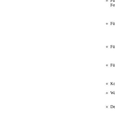
Fü
Fer
Fü
Fü
Fü
Ko
Wa
De