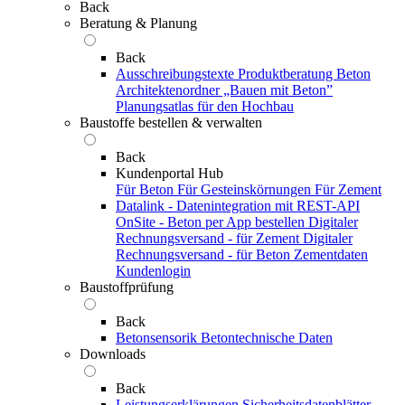
Back
Beratung & Planung
Back
Ausschreibungstexte
Produktberatung Beton
Architektenordner „Bauen mit Beton”
Planungsatlas für den Hochbau
Baustoffe bestellen & verwalten
Back
Kundenportal Hub
Für Beton
Für Gesteinskörnungen
Für Zement
Datalink - Datenintegration mit REST-API
OnSite - Beton per App bestellen
Digitaler
Rechnungsversand - für Zement
Digitaler
Rechnungsversand - für Beton
Zementdaten
Kundenlogin
Baustoffprüfung
Back
Betonsensorik
Betontechnische Daten
Downloads
Back
Leistungserklärungen
Sicherheitsdatenblätter