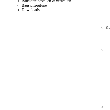
Baustoffe bestellen & verwalten
Baustoffprüfung
Downloads
Ku