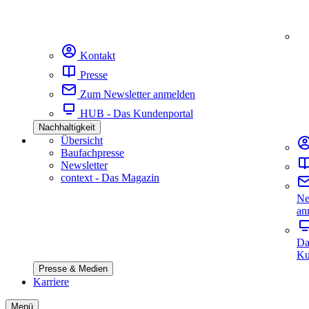
Kontakt
Presse
Zum Newsletter anmelden
HUB - Das Kundenportal
Nachhaltigkeit
Übersicht
Baufachpresse
Newsletter
context - Das Magazin
Ne
an
Da
Ku
Presse & Medien
Karriere
Menü