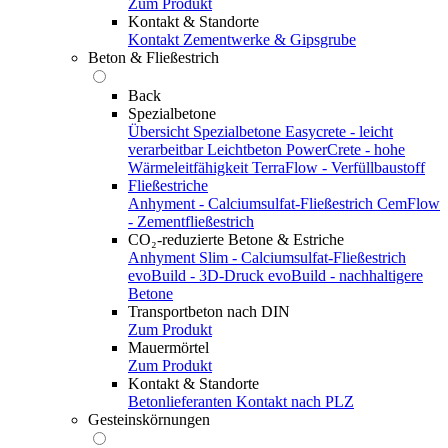
Zum Produkt
Kontakt & Standorte
Kontakt
Zementwerke & Gipsgrube
Beton & Fließestrich
Back
Spezialbetone
Übersicht Spezialbetone
Easycrete - leicht
verarbeitbar
Leichtbeton
PowerCrete - hohe
Wärmeleitfähigkeit
TerraFlow - Verfüllbaustoff
Fließestriche
Anhyment - Calciumsulfat-Fließestrich
CemFlow
- Zementfließestrich
CO₂-reduzierte Betone & Estriche
Anhyment Slim - Calciumsulfat-Fließestrich
evoBuild - 3D-Druck
evoBuild - nachhaltigere
Betone
Transportbeton nach DIN
Zum Produkt
Mauermörtel
Zum Produkt
Kontakt & Standorte
Betonlieferanten
Kontakt nach PLZ
Gesteinskörnungen