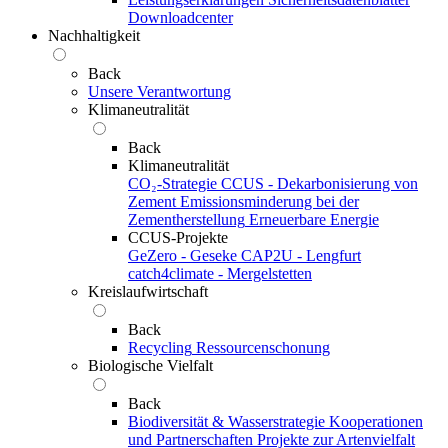
Downloadcenter
Nachhaltigkeit
Back
Unsere Verantwortung
Klimaneutralität
Back
Klimaneutralität
CO₂-Strategie
CCUS - Dekarbonisierung von
Zement
Emissionsminderung bei der
Zementherstellung
Erneuerbare Energie
CCUS-Projekte
GeZero - Geseke
CAP2U - Lengfurt
catch4climate - Mergelstetten
Kreislaufwirtschaft
Back
Recycling
Ressourcenschonung
Biologische Vielfalt
Back
Biodiversität & Wasserstrategie
Kooperationen
und Partnerschaften
Projekte zur Artenvielfalt