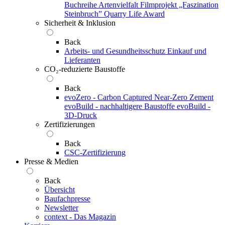
Buchreihe Artenvielfalt
Filmprojekt „Faszination
Steinbruch”
Quarry Life Award
Sicherheit & Inklusion
Back
Arbeits- und Gesundheitsschutz
Einkauf und
Lieferanten
CO₂-reduzierte Baustoffe
Back
evoZero - Carbon Captured Near-Zero Zement
evoBuild - nachhaltigere Baustoffe
evoBuild -
3D-Druck
Zertifizierungen
Back
CSC-Zertifizierung
Presse & Medien
Back
Übersicht
Baufachpresse
Newsletter
context - Das Magazin