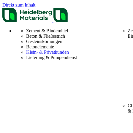
Direkt zum Inhalt
Zement & Bindemittel
Ze
Beton & Fließestrich
Ei
Gesteinskörnungen
Betonelemente
Klein- & Privatkunden
Lieferung & Pumpendienst
CO
& 