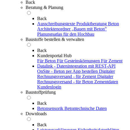
Back
Beratung & Planung
Back
Ausschreibungstexte
Produktberatung Beton
Architektenordner „Bauen mit Beton”
Planungsatlas für den Hochbau
Baustoffe bestellen & verwalten
Back
Kundenportal Hub
Für Beton
Für Gesteinskörnungen
Für Zement
Datalink - Datenintegration mit REST-API
OnSite - Beton per App bestellen
Digitaler
Rechnungsversand - für Zement
Digitaler
Rechnungsversand - für Beton
Zementdaten
Kundenlogin
Baustoffprüfung
Back
Betonsensorik
Betontechnische Daten
Downloads
Back
Leistungserklärungen
Sicherheitsdatenblätter