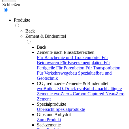
Schließen
Produkte
Back
Zement & Bindemittel
Back
Zemente nach Einsatzbereichen
Für Bauchemie und Trockenmörtel
Für
Betonwaren
Für Faserzementplatten
Für
Fertigteile
Für Porenbeton
Für Transportbeton
Für Verkehrswegebau
Spezialtiefbau und
Geotechnik
CO₂-reduzierte Zemente & Bindemittel
evoBuild - 3D-Druck
evoBuild - nachhaltigere
Zemente
evoZero - Carbon Captured Near-Zero
Zement
Spezialprodukte
Übersicht Spezialprodukte
Gips und Anhydrit
Zum Produkt
Sackzemente