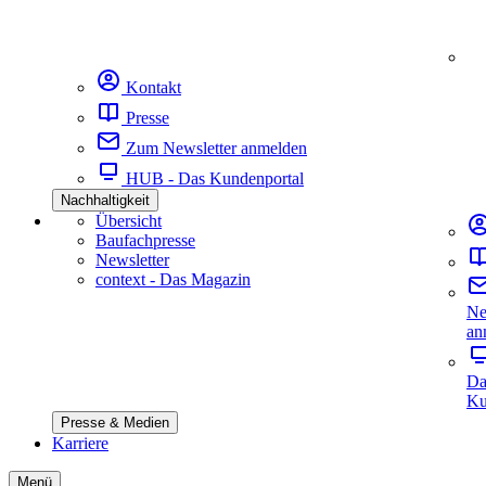
Kontakt
Presse
Zum Newsletter anmelden
HUB - Das Kundenportal
Nachhaltigkeit
Übersicht
Baufachpresse
Newsletter
context - Das Magazin
Ne
an
Da
Ku
Presse & Medien
Karriere
Menü