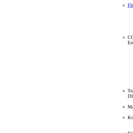
Fl
CO
Es
Tr
D
Ma
Ko