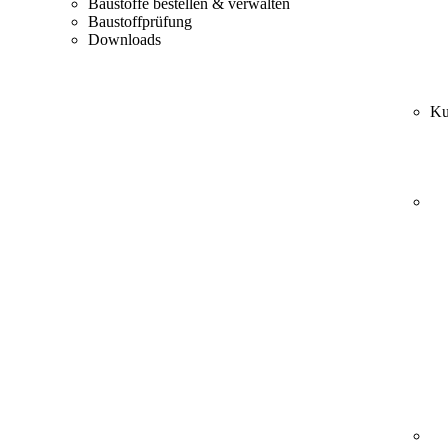
Baustoffe bestellen & verwalten
Baustoffprüfung
Downloads
Ku