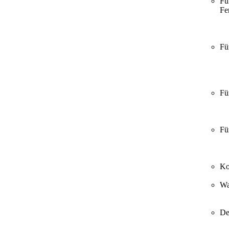
Fü
Fer
Fü
Fü
Fü
Ko
Wa
De