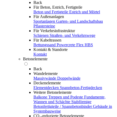
Back
Für Beton, Estrich, Fertigteile
Beton und Fertigteile
Estrich und Mörtel
Für Außenanlagen
Sportanlagen
Garten- und Landschaftsbau
Pflastersteine
Für Verkehrsinfrastruktur
Schienen
Straßen- und Verkehrswege
Für Kabeltrassen
Bettungssand Powercrete Flex HBS
Kontakt & Standorte
Kontakt
Betonelemente
Back
Wandelemente
Massivwände
Doppelwände
Deckenelemente
Elementdecken
Spannbeton-Fertigdecken
Weitere Betonelemente
Balkone
Treppen und Podeste
Fundamente,
Wannen und Schächte
Stabförmige
Betonfertigteile / Spannbetonbinder
Gebäude in
Systembauweise
CO₂-reduzierte Betonelemente