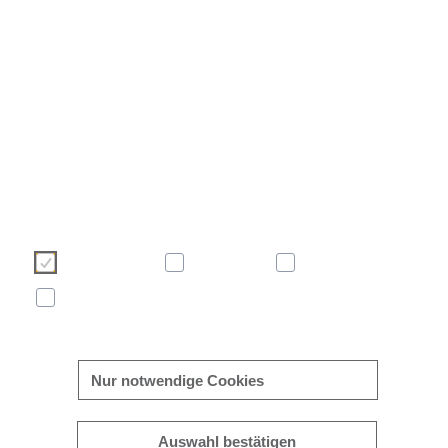
Wir verwenden Cookies, um Ihre Benutzererfahrung auf unse
Webseite angenehmer und effizienter zu gestalten. Bitte treffen 
über die nachstehenden Schaltflächen Ihre Cookie-Auswa
Weitere Informationen zu Cookies finden Sie direkt in die
Banner sowie in unserer
Cookie-Richtlinie
.
Notwendig
Komfort
Statistik
Marketing
mehr/weniger anzeigen
Nur notwendige Cookies
Auswahl bestätigen