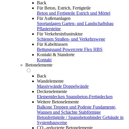
Back
Für Beton, Estrich, Fertigteile
Beton und Fertigteile
Estrich und Mörtel
Für Außenanlagen
Sportanlagen
Garten- und Landschaftsbau
Pflastersteine
Für Verkehrsinfrastruktur
Schienen
Straßen- und Verkehrswege
Für Kabeltrassen
Bettungssand Powercrete Flex HBS
Kontakt & Standorte
Kontakt
Betonelemente
Back
Wandelemente
Massivwände
Doppelwände
Deckenelemente
Elementdecken
Spannbeton-Fertigdecken
Weitere Betonelemente
Balkone
Treppen und Podeste
Fundamente,
Wannen und Schächte
Stabförmige
Betonfertigteile / Spannbetonbinder
Gebäude in
Systembauweise
CO₂-reduzierte Betonelemente