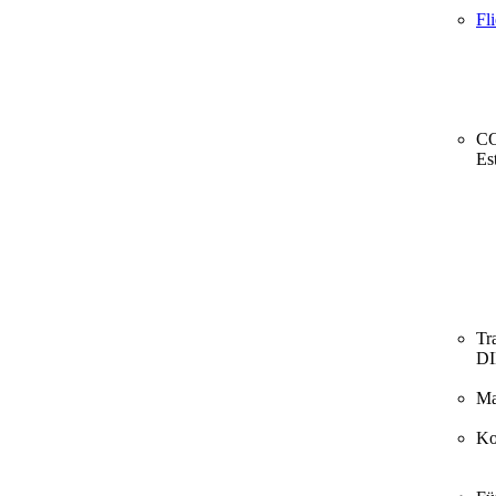
Fl
CO
Es
Tr
D
Ma
Ko