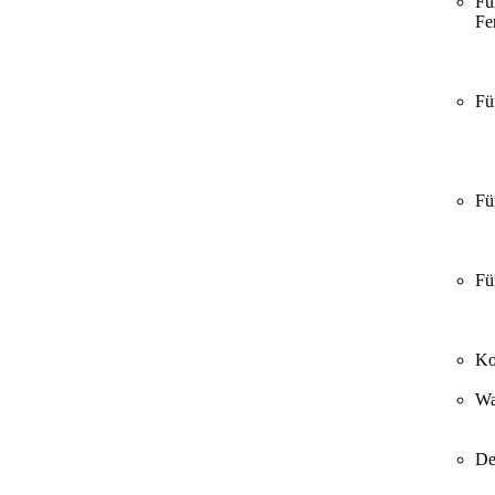
Fü
Fer
Fü
Fü
Fü
Ko
Wa
De