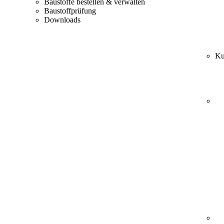
Baustoffe bestellen & verwalten
Baustoffprüfung
Downloads
Ku