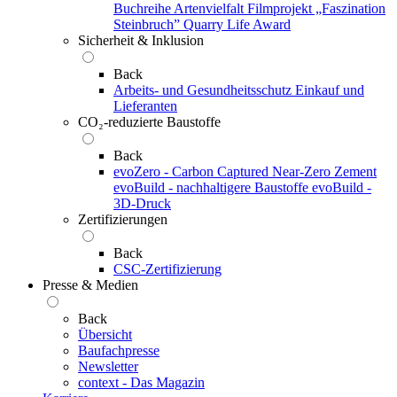
Buchreihe Artenvielfalt
Filmprojekt „Faszination
Steinbruch”
Quarry Life Award
Sicherheit & Inklusion
Back
Arbeits- und Gesundheitsschutz
Einkauf und
Lieferanten
CO₂-reduzierte Baustoffe
Back
evoZero - Carbon Captured Near-Zero Zement
evoBuild - nachhaltigere Baustoffe
evoBuild -
3D-Druck
Zertifizierungen
Back
CSC-Zertifizierung
Presse & Medien
Back
Übersicht
Baufachpresse
Newsletter
context - Das Magazin