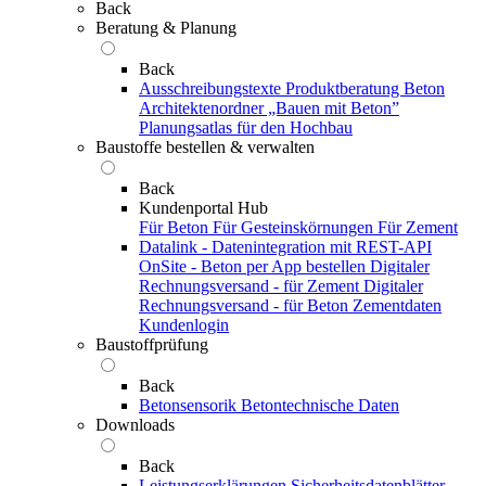
Back
Beratung & Planung
Back
Ausschreibungstexte
Produktberatung Beton
Architektenordner „Bauen mit Beton”
Planungsatlas für den Hochbau
Baustoffe bestellen & verwalten
Back
Kundenportal Hub
Für Beton
Für Gesteinskörnungen
Für Zement
Datalink - Datenintegration mit REST-API
OnSite - Beton per App bestellen
Digitaler
Rechnungsversand - für Zement
Digitaler
Rechnungsversand - für Beton
Zementdaten
Kundenlogin
Baustoffprüfung
Back
Betonsensorik
Betontechnische Daten
Downloads
Back
Leistungserklärungen
Sicherheitsdatenblätter