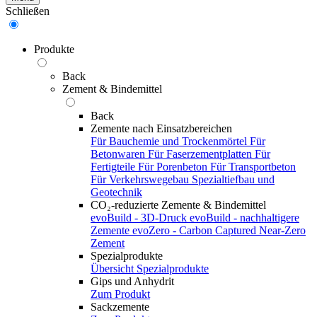
Schließen
Produkte
Back
Zement & Bindemittel
Back
Zemente nach Einsatzbereichen
Für Bauchemie und Trockenmörtel
Für
Betonwaren
Für Faserzementplatten
Für
Fertigteile
Für Porenbeton
Für Transportbeton
Für Verkehrswegebau
Spezialtiefbau und
Geotechnik
CO₂-reduzierte Zemente & Bindemittel
evoBuild - 3D-Druck
evoBuild - nachhaltigere
Zemente
evoZero - Carbon Captured Near-Zero
Zement
Spezialprodukte
Übersicht Spezialprodukte
Gips und Anhydrit
Zum Produkt
Sackzemente