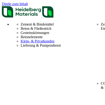
Direkt zum Inhalt
Zement & Bindemittel
Ze
Beton & Fließestrich
Ei
Gesteinskörnungen
Betonelemente
Klein- & Privatkunden
Lieferung & Pumpendienst
CO
& 