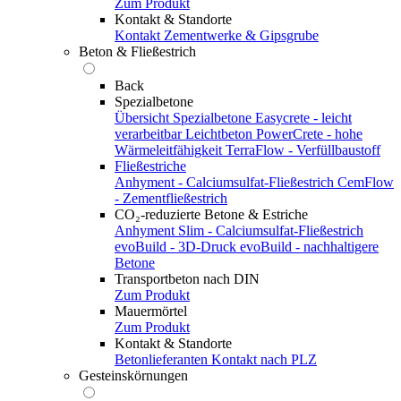
Zum Produkt
Kontakt & Standorte
Kontakt
Zementwerke & Gipsgrube
Beton & Fließestrich
Back
Spezialbetone
Übersicht Spezialbetone
Easycrete - leicht
verarbeitbar
Leichtbeton
PowerCrete - hohe
Wärmeleitfähigkeit
TerraFlow - Verfüllbaustoff
Fließestriche
Anhyment - Calciumsulfat-Fließestrich
CemFlow
- Zementfließestrich
CO₂-reduzierte Betone & Estriche
Anhyment Slim - Calciumsulfat-Fließestrich
evoBuild - 3D-Druck
evoBuild - nachhaltigere
Betone
Transportbeton nach DIN
Zum Produkt
Mauermörtel
Zum Produkt
Kontakt & Standorte
Betonlieferanten
Kontakt nach PLZ
Gesteinskörnungen