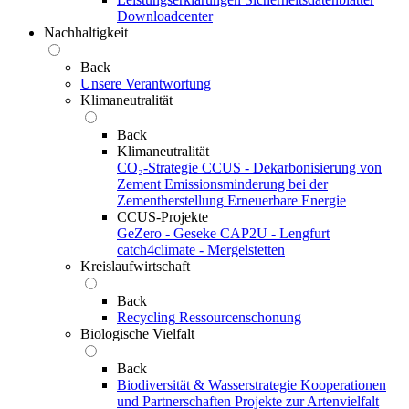
Downloadcenter
Nachhaltigkeit
Back
Unsere Verantwortung
Klimaneutralität
Back
Klimaneutralität
CO₂-Strategie
CCUS - Dekarbonisierung von
Zement
Emissionsminderung bei der
Zementherstellung
Erneuerbare Energie
CCUS-Projekte
GeZero - Geseke
CAP2U - Lengfurt
catch4climate - Mergelstetten
Kreislaufwirtschaft
Back
Recycling
Ressourcenschonung
Biologische Vielfalt
Back
Biodiversität & Wasserstrategie
Kooperationen
und Partnerschaften
Projekte zur Artenvielfalt