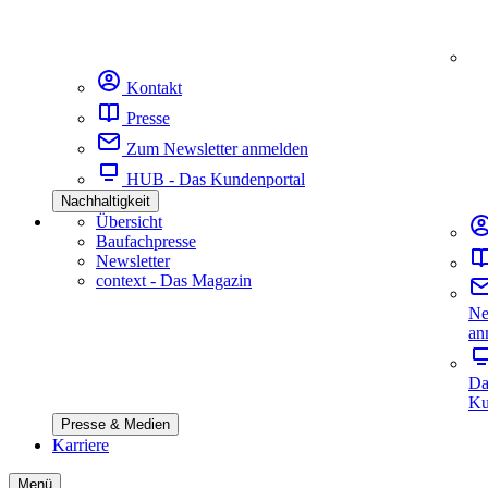
Kontakt
Presse
Zum Newsletter anmelden
HUB - Das Kundenportal
Nachhaltigkeit
Übersicht
Baufachpresse
Newsletter
context - Das Magazin
Ne
an
Da
Ku
Presse & Medien
Karriere
Menü