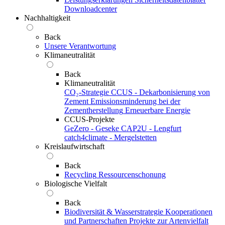
Downloadcenter
Nachhaltigkeit
Back
Unsere Verantwortung
Klimaneutralität
Back
Klimaneutralität
CO₂-Strategie
CCUS - Dekarbonisierung von
Zement
Emissionsminderung bei der
Zementherstellung
Erneuerbare Energie
CCUS-Projekte
GeZero - Geseke
CAP2U - Lengfurt
catch4climate - Mergelstetten
Kreislaufwirtschaft
Back
Recycling
Ressourcenschonung
Biologische Vielfalt
Back
Biodiversität & Wasserstrategie
Kooperationen
und Partnerschaften
Projekte zur Artenvielfalt