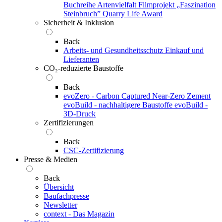
Buchreihe Artenvielfalt
Filmprojekt „Faszination
Steinbruch”
Quarry Life Award
Sicherheit & Inklusion
Back
Arbeits- und Gesundheitsschutz
Einkauf und
Lieferanten
CO₂-reduzierte Baustoffe
Back
evoZero - Carbon Captured Near-Zero Zement
evoBuild - nachhaltigere Baustoffe
evoBuild -
3D-Druck
Zertifizierungen
Back
CSC-Zertifizierung
Presse & Medien
Back
Übersicht
Baufachpresse
Newsletter
context - Das Magazin