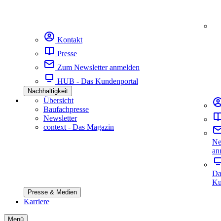
Kontakt
Presse
Zum Newsletter anmelden
HUB - Das Kundenportal
Nachhaltigkeit
Übersicht
Baufachpresse
Newsletter
context - Das Magazin
Ne
an
Da
Ku
Presse & Medien
Karriere
Menü