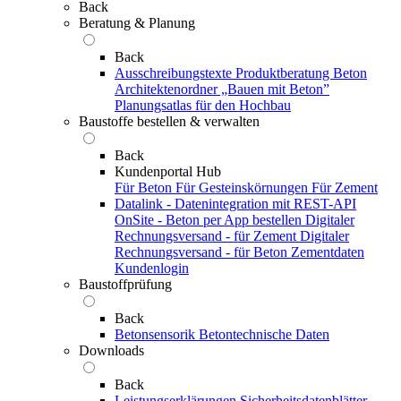
Back
Beratung & Planung
Back
Ausschreibungstexte
Produktberatung Beton
Architektenordner „Bauen mit Beton”
Planungsatlas für den Hochbau
Baustoffe bestellen & verwalten
Back
Kundenportal Hub
Für Beton
Für Gesteinskörnungen
Für Zement
Datalink - Datenintegration mit REST-API
OnSite - Beton per App bestellen
Digitaler
Rechnungsversand - für Zement
Digitaler
Rechnungsversand - für Beton
Zementdaten
Kundenlogin
Baustoffprüfung
Back
Betonsensorik
Betontechnische Daten
Downloads
Back
Leistungserklärungen
Sicherheitsdatenblätter