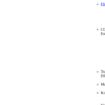
Fl
CO
Es
Tr
D
Ma
Ko