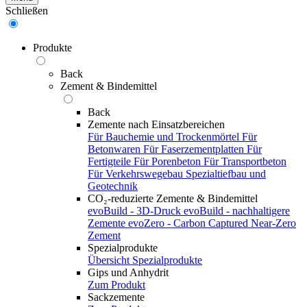
Schließen
Produkte
Back
Zement & Bindemittel
Back
Zemente nach Einsatzbereichen
Für Bauchemie und Trockenmörtel
Für
Betonwaren
Für Faserzementplatten
Für
Fertigteile
Für Porenbeton
Für Transportbeton
Für Verkehrswegebau
Spezialtiefbau und
Geotechnik
CO₂-reduzierte Zemente & Bindemittel
evoBuild - 3D-Druck
evoBuild - nachhaltigere
Zemente
evoZero - Carbon Captured Near-Zero
Zement
Spezialprodukte
Übersicht Spezialprodukte
Gips und Anhydrit
Zum Produkt
Sackzemente