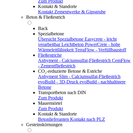
Zum Produkt
Kontakt & Standorte
Kontakt
Zementwerke & Gipsgrube
Beton & Fließestrich
Back
Spezialbetone
Übersicht Spezialbetone
Easycrete - leicht
verarbeitbar
Leichtbeton
PowerCrete - hohe
Wärmeleitfähigkeit
TerraFlow - Verfüllbaustoff
Fließestriche
Anhyment - Calciumsulfat-Fließestrich
CemFlow
- Zementfließestrich
CO₂-reduzierte Betone & Estriche
Anhyment Slim - Calciumsulfat-Fließestrich
evoBuild - 3D-Druck
evoBuild - nachhaltigere
Betone
Transportbeton nach DIN
Zum Produkt
Mauermörtel
Zum Produkt
Kontakt & Standorte
Betonlieferanten
Kontakt nach PLZ
Gesteinskörnungen