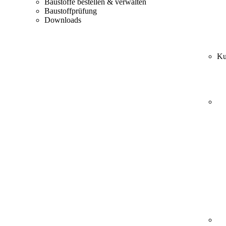
Baustoffe bestellen & verwalten
Baustoffprüfung
Downloads
Ku