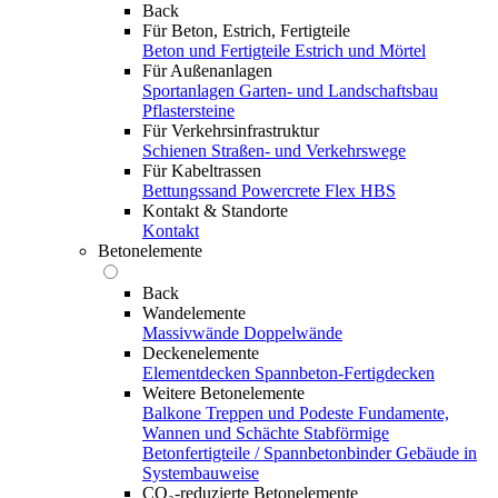
Back
Für Beton, Estrich, Fertigteile
Beton und Fertigteile
Estrich und Mörtel
Für Außenanlagen
Sportanlagen
Garten- und Landschaftsbau
Pflastersteine
Für Verkehrsinfrastruktur
Schienen
Straßen- und Verkehrswege
Für Kabeltrassen
Bettungssand Powercrete Flex HBS
Kontakt & Standorte
Kontakt
Betonelemente
Back
Wandelemente
Massivwände
Doppelwände
Deckenelemente
Elementdecken
Spannbeton-Fertigdecken
Weitere Betonelemente
Balkone
Treppen und Podeste
Fundamente,
Wannen und Schächte
Stabförmige
Betonfertigteile / Spannbetonbinder
Gebäude in
Systembauweise
CO₂-reduzierte Betonelemente