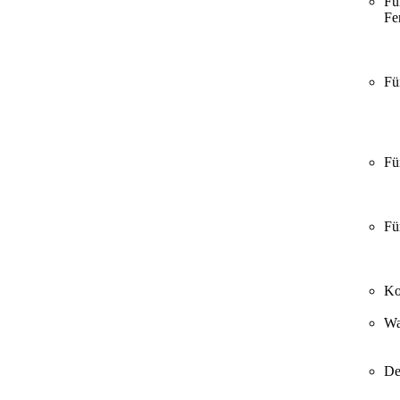
Fü
Fer
Fü
Fü
Fü
Ko
Wa
De