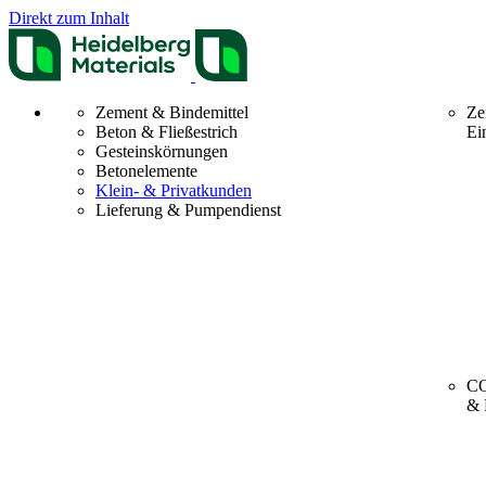
Direkt zum Inhalt
Zement & Bindemittel
Ze
Beton & Fließestrich
Ei
Gesteinskörnungen
Betonelemente
Klein- & Privatkunden
Lieferung & Pumpendienst
CO
& 