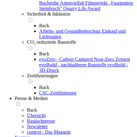
Buchreihe Artenvielfalt
Filmprojekt „Faszination
Steinbruch”
Quarry Life Award
Sicherheit & Inklusion
Back
Arbeits- und Gesundheitsschutz
Einkauf und
Lieferanten
CO₂-reduzierte Baustoffe
Back
evoZero - Carbon Captured Near-Zero Zement
evoBuild - nachhaltigere Baustoffe
evoBuild -
3D-Druck
Zertifizierungen
Back
CSC-Zertifizierung
Presse & Medien
Back
Übersicht
Baufachpresse
Newsletter
context - Das Magazin