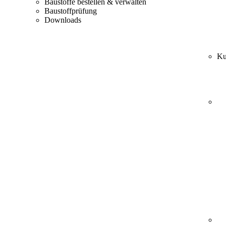
Baustoffe bestellen & verwalten
Baustoffprüfung
Downloads
Ku