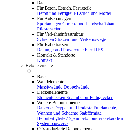
Back
Für Beton, Estrich, Fertigteile
Beton und Fertigteile
Estrich und Mörtel
Für Außenanlagen
Sportanlagen
Garten- und Landschaftsbau
Pflastersteine
Für Verkehrsinfrastruktur
Schienen
Straßen- und Verkehrswege
Für Kabeltrassen
Bettungssand Powercrete Flex HBS
Kontakt & Standorte
Kontakt
Betonelemente
Back
Wandelemente
Massivwände
Doppelwände
Deckenelemente
Elementdecken
Spannbeton-Fertigdecken
Weitere Betonelemente
Balkone
Treppen und Podeste
Fundamente,
Wannen und Schächte
Stabförmige
Betonfertigteile / Spannbetonbinder
Gebäude in
Systembauweise
CO₂-reduzierte Betonelemente