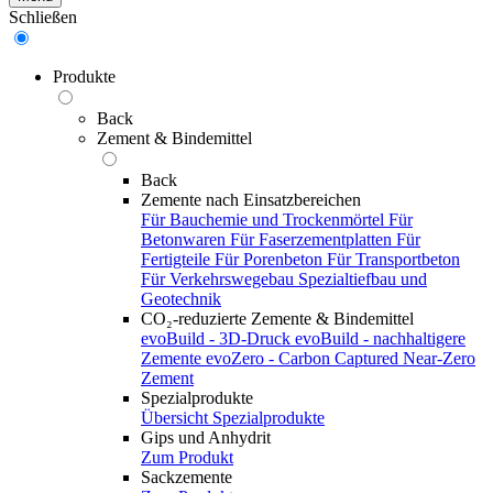
Schließen
Produkte
Back
Zement & Bindemittel
Back
Zemente nach Einsatzbereichen
Für Bauchemie und Trockenmörtel
Für
Betonwaren
Für Faserzementplatten
Für
Fertigteile
Für Porenbeton
Für Transportbeton
Für Verkehrswegebau
Spezialtiefbau und
Geotechnik
CO₂-reduzierte Zemente & Bindemittel
evoBuild - 3D-Druck
evoBuild - nachhaltigere
Zemente
evoZero - Carbon Captured Near-Zero
Zement
Spezialprodukte
Übersicht Spezialprodukte
Gips und Anhydrit
Zum Produkt
Sackzemente