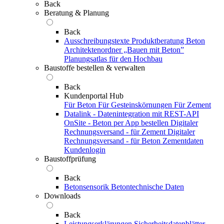
Back
Beratung & Planung
Back
Ausschreibungstexte
Produktberatung Beton
Architektenordner „Bauen mit Beton”
Planungsatlas für den Hochbau
Baustoffe bestellen & verwalten
Back
Kundenportal Hub
Für Beton
Für Gesteinskörnungen
Für Zement
Datalink - Datenintegration mit REST-API
OnSite - Beton per App bestellen
Digitaler
Rechnungsversand - für Zement
Digitaler
Rechnungsversand - für Beton
Zementdaten
Kundenlogin
Baustoffprüfung
Back
Betonsensorik
Betontechnische Daten
Downloads
Back
Leistungserklärungen
Sicherheitsdatenblätter