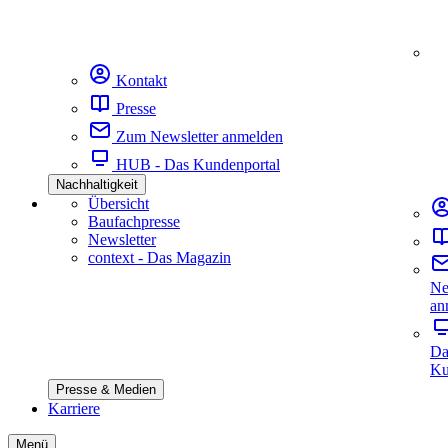
Kontakt
Presse
Zum Newsletter anmelden
HUB - Das Kundenportal
Nachhaltigkeit
Übersicht
Baufachpresse
Newsletter
context - Das Magazin
Ne
an
Da
Ku
Presse & Medien
Karriere
Menü