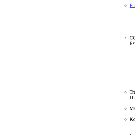
Fl
CO
Es
Tr
D
Ma
Ko