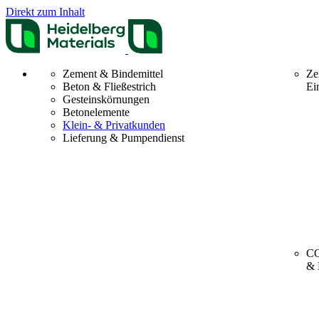
Direkt zum Inhalt
Zement & Bindemittel
Ze
Beton & Fließestrich
Ei
Gesteinskörnungen
Betonelemente
Klein- & Privatkunden
Lieferung & Pumpendienst
CO
& 