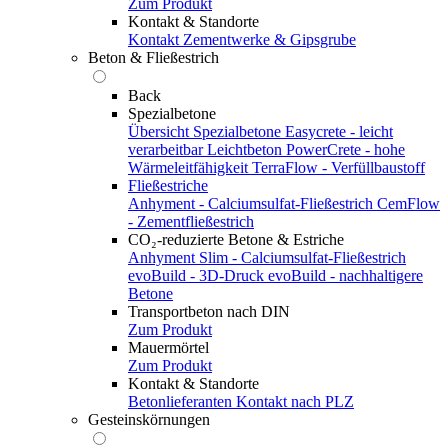
Zum Produkt
Kontakt & Standorte
Kontakt
Zementwerke & Gipsgrube
Beton & Fließestrich
Back
Spezialbetone
Übersicht Spezialbetone
Easycrete - leicht
verarbeitbar
Leichtbeton
PowerCrete - hohe
Wärmeleitfähigkeit
TerraFlow - Verfüllbaustoff
Fließestriche
Anhyment - Calciumsulfat-Fließestrich
CemFlow
- Zementfließestrich
CO₂-reduzierte Betone & Estriche
Anhyment Slim - Calciumsulfat-Fließestrich
evoBuild - 3D-Druck
evoBuild - nachhaltigere
Betone
Transportbeton nach DIN
Zum Produkt
Mauermörtel
Zum Produkt
Kontakt & Standorte
Betonlieferanten
Kontakt nach PLZ
Gesteinskörnungen