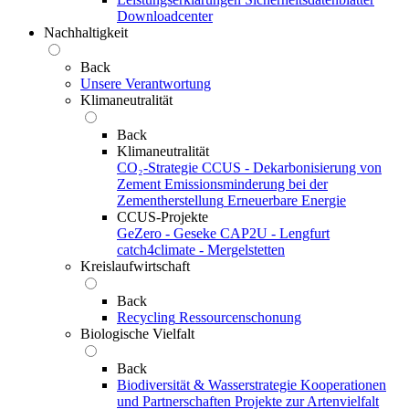
Downloadcenter
Nachhaltigkeit
Back
Unsere Verantwortung
Klimaneutralität
Back
Klimaneutralität
CO₂-Strategie
CCUS - Dekarbonisierung von
Zement
Emissionsminderung bei der
Zementherstellung
Erneuerbare Energie
CCUS-Projekte
GeZero - Geseke
CAP2U - Lengfurt
catch4climate - Mergelstetten
Kreislaufwirtschaft
Back
Recycling
Ressourcenschonung
Biologische Vielfalt
Back
Biodiversität & Wasserstrategie
Kooperationen
und Partnerschaften
Projekte zur Artenvielfalt