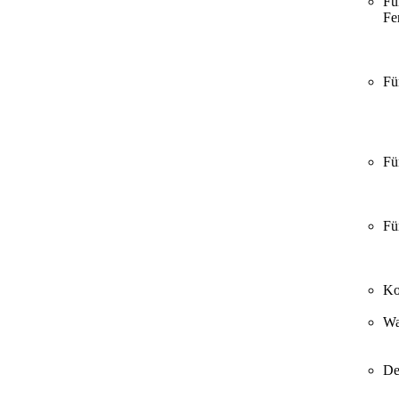
Fü
Fer
Fü
Fü
Fü
Ko
Wa
De