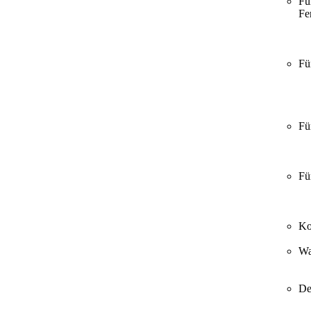
Fü
Fer
Fü
Fü
Fü
Ko
Wa
De