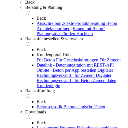
Back
Beratung & Planung
Back
Ausschreibungstexte
Produktberatung Beton
Architektenordner „Bauen mit Beton”
Planungsatlas für den Hochbau
Baustoffe bestellen & verwalten
Back
Kundenportal Hub
Für Beton
Für Gesteinskörnungen
Für Zement
Datalink - Datenintegration mit REST-API
OnSite - Beton per App bestellen
Digitaler
Rechnungsversand - für Zement
Digitaler
Rechnungsversand - für Beton
Zementdaten
Kundenlogin
Baustoffprüfung
Back
Betonsensorik
Betontechnische Daten
Downloads
Back
Leistungserklärungen
Sicherheitsdatenblätter