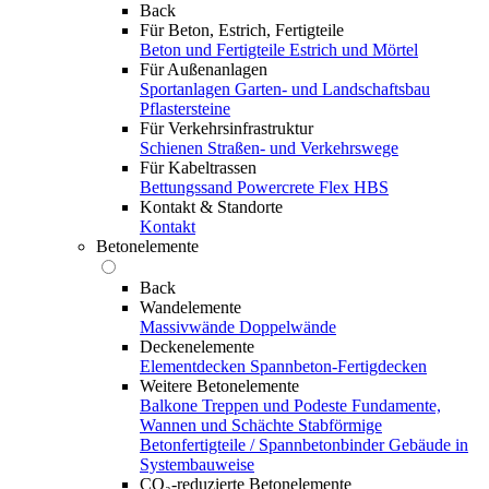
Back
Für Beton, Estrich, Fertigteile
Beton und Fertigteile
Estrich und Mörtel
Für Außenanlagen
Sportanlagen
Garten- und Landschaftsbau
Pflastersteine
Für Verkehrsinfrastruktur
Schienen
Straßen- und Verkehrswege
Für Kabeltrassen
Bettungssand Powercrete Flex HBS
Kontakt & Standorte
Kontakt
Betonelemente
Back
Wandelemente
Massivwände
Doppelwände
Deckenelemente
Elementdecken
Spannbeton-Fertigdecken
Weitere Betonelemente
Balkone
Treppen und Podeste
Fundamente,
Wannen und Schächte
Stabförmige
Betonfertigteile / Spannbetonbinder
Gebäude in
Systembauweise
CO₂-reduzierte Betonelemente