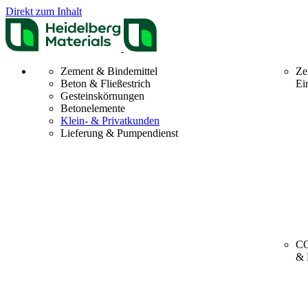
Direkt zum Inhalt
Zement & Bindemittel
Ze
Beton & Fließestrich
Ei
Gesteinskörnungen
Betonelemente
Klein- & Privatkunden
Lieferung & Pumpendienst
CO
& 