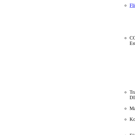
Fl
CO
Es
Tr
D
Ma
Ko