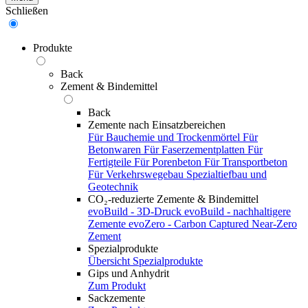
Schließen
Produkte
Back
Zement & Bindemittel
Back
Zemente nach Einsatzbereichen
Für Bauchemie und Trockenmörtel
Für
Betonwaren
Für Faserzementplatten
Für
Fertigteile
Für Porenbeton
Für Transportbeton
Für Verkehrswegebau
Spezialtiefbau und
Geotechnik
CO₂-reduzierte Zemente & Bindemittel
evoBuild - 3D-Druck
evoBuild - nachhaltigere
Zemente
evoZero - Carbon Captured Near-Zero
Zement
Spezialprodukte
Übersicht Spezialprodukte
Gips und Anhydrit
Zum Produkt
Sackzemente