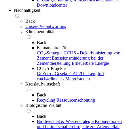
Downloadcenter
Nachhaltigkeit
Back
Unsere Verantwortung
Klimaneutralität
Back
Klimaneutralität
CO₂-Strategie
CCUS - Dekarbonisierung von
Zement
Emissionsminderung bei der
Zementherstellung
Erneuerbare Energie
CCUS-Projekte
GeZero - Geseke
CAP2U - Lengfurt
catch4climate - Mergelstetten
Kreislaufwirtschaft
Back
Recycling
Ressourcenschonung
Biologische Vielfalt
Back
Biodiversität & Wasserstrategie
Kooperationen
und Partnerschaften
Projekte zur Artenvielfalt