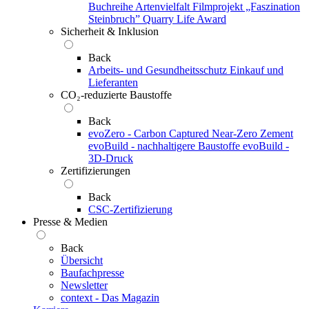
Buchreihe Artenvielfalt
Filmprojekt „Faszination
Steinbruch”
Quarry Life Award
Sicherheit & Inklusion
Back
Arbeits- und Gesundheitsschutz
Einkauf und
Lieferanten
CO₂-reduzierte Baustoffe
Back
evoZero - Carbon Captured Near-Zero Zement
evoBuild - nachhaltigere Baustoffe
evoBuild -
3D-Druck
Zertifizierungen
Back
CSC-Zertifizierung
Presse & Medien
Back
Übersicht
Baufachpresse
Newsletter
context - Das Magazin