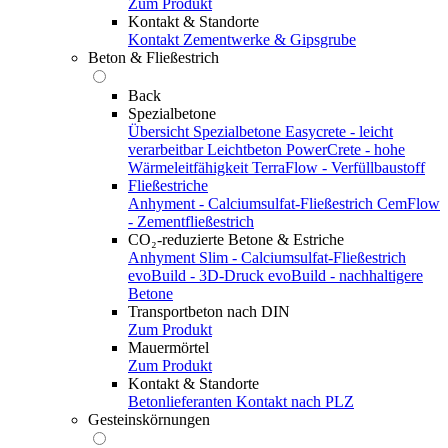
Zum Produkt
Kontakt & Standorte
Kontakt
Zementwerke & Gipsgrube
Beton & Fließestrich
Back
Spezialbetone
Übersicht Spezialbetone
Easycrete - leicht
verarbeitbar
Leichtbeton
PowerCrete - hohe
Wärmeleitfähigkeit
TerraFlow - Verfüllbaustoff
Fließestriche
Anhyment - Calciumsulfat-Fließestrich
CemFlow
- Zementfließestrich
CO₂-reduzierte Betone & Estriche
Anhyment Slim - Calciumsulfat-Fließestrich
evoBuild - 3D-Druck
evoBuild - nachhaltigere
Betone
Transportbeton nach DIN
Zum Produkt
Mauermörtel
Zum Produkt
Kontakt & Standorte
Betonlieferanten
Kontakt nach PLZ
Gesteinskörnungen