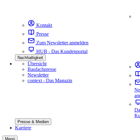
Kontakt
Presse
Zum Newsletter anmelden
HUB - Das Kundenportal
Nachhaltigkeit
Übersicht
Baufachpresse
Newsletter
context - Das Magazin
Ne
an
Da
Ku
Presse & Medien
Karriere
Menü