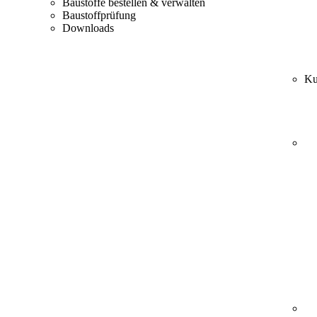
Baustoffe bestellen & verwalten
Baustoffprüfung
Downloads
Ku