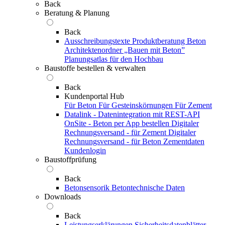
Back
Beratung & Planung
Back
Ausschreibungstexte
Produktberatung Beton
Architektenordner „Bauen mit Beton”
Planungsatlas für den Hochbau
Baustoffe bestellen & verwalten
Back
Kundenportal Hub
Für Beton
Für Gesteinskörnungen
Für Zement
Datalink - Datenintegration mit REST-API
OnSite - Beton per App bestellen
Digitaler
Rechnungsversand - für Zement
Digitaler
Rechnungsversand - für Beton
Zementdaten
Kundenlogin
Baustoffprüfung
Back
Betonsensorik
Betontechnische Daten
Downloads
Back
Leistungserklärungen
Sicherheitsdatenblätter