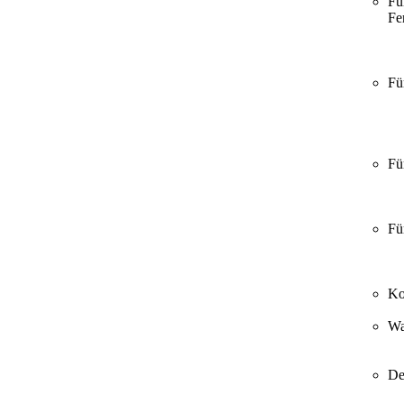
Fü
Fer
Fü
Fü
Fü
Ko
Wa
De