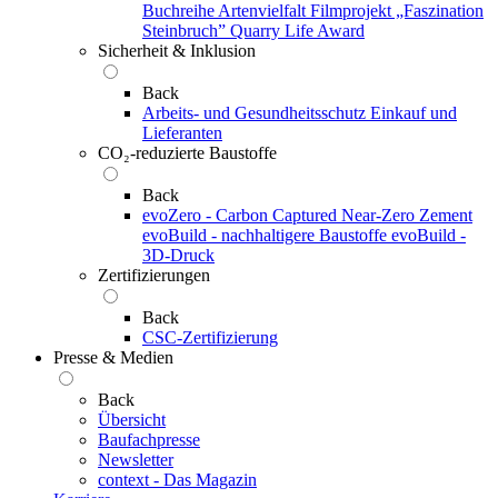
Buchreihe Artenvielfalt
Filmprojekt „Faszination
Steinbruch”
Quarry Life Award
Sicherheit & Inklusion
Back
Arbeits- und Gesundheitsschutz
Einkauf und
Lieferanten
CO₂-reduzierte Baustoffe
Back
evoZero - Carbon Captured Near-Zero Zement
evoBuild - nachhaltigere Baustoffe
evoBuild -
3D-Druck
Zertifizierungen
Back
CSC-Zertifizierung
Presse & Medien
Back
Übersicht
Baufachpresse
Newsletter
context - Das Magazin