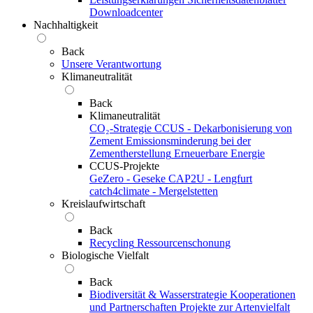
Downloadcenter
Nachhaltigkeit
Back
Unsere Verantwortung
Klimaneutralität
Back
Klimaneutralität
CO₂-Strategie
CCUS - Dekarbonisierung von
Zement
Emissionsminderung bei der
Zementherstellung
Erneuerbare Energie
CCUS-Projekte
GeZero - Geseke
CAP2U - Lengfurt
catch4climate - Mergelstetten
Kreislaufwirtschaft
Back
Recycling
Ressourcenschonung
Biologische Vielfalt
Back
Biodiversität & Wasserstrategie
Kooperationen
und Partnerschaften
Projekte zur Artenvielfalt