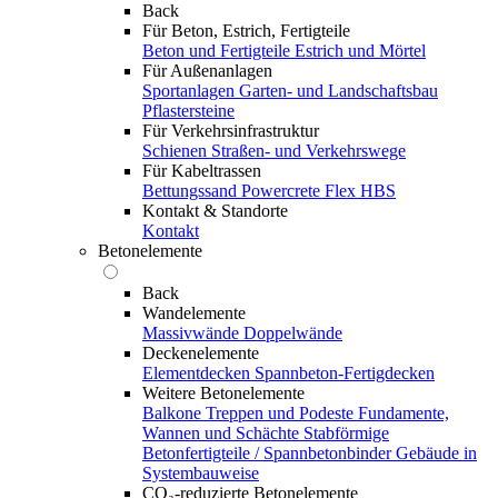
Back
Für Beton, Estrich, Fertigteile
Beton und Fertigteile
Estrich und Mörtel
Für Außenanlagen
Sportanlagen
Garten- und Landschaftsbau
Pflastersteine
Für Verkehrsinfrastruktur
Schienen
Straßen- und Verkehrswege
Für Kabeltrassen
Bettungssand Powercrete Flex HBS
Kontakt & Standorte
Kontakt
Betonelemente
Back
Wandelemente
Massivwände
Doppelwände
Deckenelemente
Elementdecken
Spannbeton-Fertigdecken
Weitere Betonelemente
Balkone
Treppen und Podeste
Fundamente,
Wannen und Schächte
Stabförmige
Betonfertigteile / Spannbetonbinder
Gebäude in
Systembauweise
CO₂-reduzierte Betonelemente