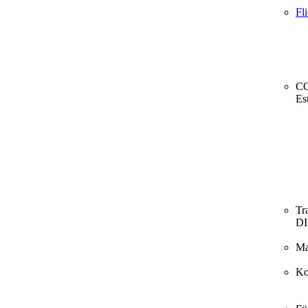
Fl
CO
Es
Tr
D
Ma
Ko