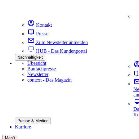
Kontakt
Presse
Zum Newsletter anmelden
HUB - Das Kundenportal
Nachhaltigkeit
Übersicht
Baufachpresse
Newsletter
context - Das Magazin
Ne
an
Da
Ku
Presse & Medien
Karriere
Menü