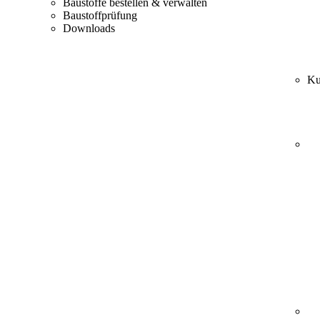
Baustoffe bestellen & verwalten
Baustoffprüfung
Downloads
Ku