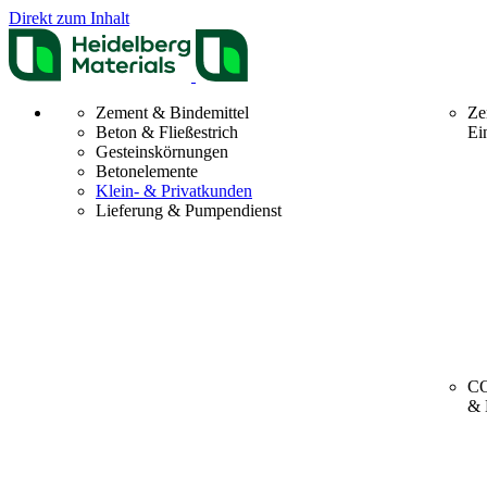
Direkt zum Inhalt
Zement & Bindemittel
Ze
Beton & Fließestrich
Ei
Gesteinskörnungen
Betonelemente
Klein- & Privatkunden
Lieferung & Pumpendienst
CO
& 