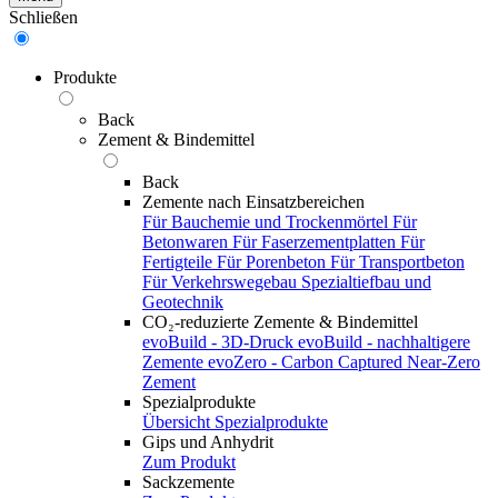
Schließen
Produkte
Back
Zement & Bindemittel
Back
Zemente nach Einsatzbereichen
Für Bauchemie und Trockenmörtel
Für
Betonwaren
Für Faserzementplatten
Für
Fertigteile
Für Porenbeton
Für Transportbeton
Für Verkehrswegebau
Spezialtiefbau und
Geotechnik
CO₂-reduzierte Zemente & Bindemittel
evoBuild - 3D-Druck
evoBuild - nachhaltigere
Zemente
evoZero - Carbon Captured Near-Zero
Zement
Spezialprodukte
Übersicht Spezialprodukte
Gips und Anhydrit
Zum Produkt
Sackzemente