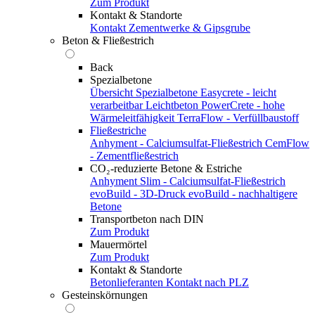
Zum Produkt
Kontakt & Standorte
Kontakt
Zementwerke & Gipsgrube
Beton & Fließestrich
Back
Spezialbetone
Übersicht Spezialbetone
Easycrete - leicht
verarbeitbar
Leichtbeton
PowerCrete - hohe
Wärmeleitfähigkeit
TerraFlow - Verfüllbaustoff
Fließestriche
Anhyment - Calciumsulfat-Fließestrich
CemFlow
- Zementfließestrich
CO₂-reduzierte Betone & Estriche
Anhyment Slim - Calciumsulfat-Fließestrich
evoBuild - 3D-Druck
evoBuild - nachhaltigere
Betone
Transportbeton nach DIN
Zum Produkt
Mauermörtel
Zum Produkt
Kontakt & Standorte
Betonlieferanten
Kontakt nach PLZ
Gesteinskörnungen