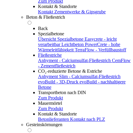
Zum Produkt
Kontakt & Standorte
Kontakt
Zementwerke & Gipsgrube
Beton & Fließestrich
Back
Spezialbetone
Übersicht Spezialbetone
Easycrete - leicht
verarbeitbar
Leichtbeton
PowerCrete - hohe
Wärmeleitfähigkeit
TerraFlow - Verfüllbaustoff
Fließestriche
Anhyment - Calciumsulfat-Fließestrich
CemFlow
- Zementfließestrich
CO₂-reduzierte Betone & Estriche
Anhyment Slim - Calciumsulfat-Fließestrich
evoBuild - 3D-Druck
evoBuild - nachhaltigere
Betone
Transportbeton nach DIN
Zum Produkt
Mauermörtel
Zum Produkt
Kontakt & Standorte
Betonlieferanten
Kontakt nach PLZ
Gesteinskörnungen