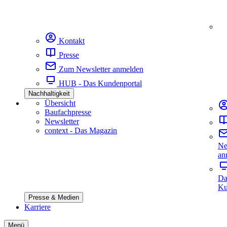
Kontakt
Presse
Zum Newsletter anmelden
HUB - Das Kundenportal
Nachhaltigkeit
Übersicht
Baufachpresse
Newsletter
context - Das Magazin
Ne
an
Da
Ku
Presse & Medien
Karriere
Menü