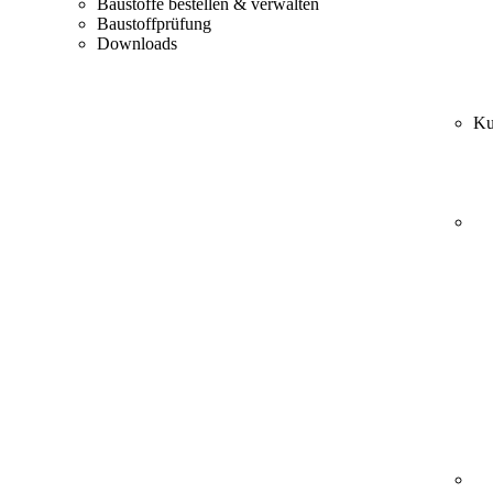
Baustoffe bestellen & verwalten
Baustoffprüfung
Downloads
Ku