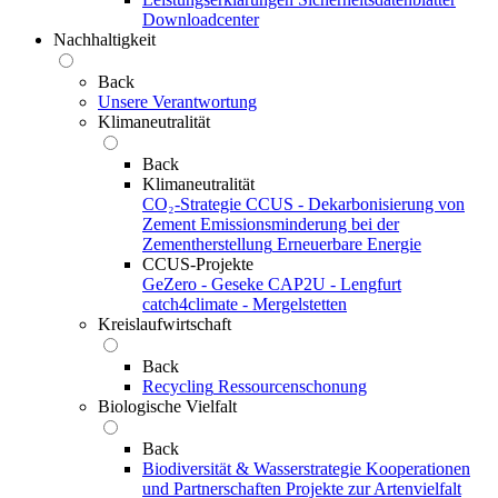
Downloadcenter
Nachhaltigkeit
Back
Unsere Verantwortung
Klimaneutralität
Back
Klimaneutralität
CO₂-Strategie
CCUS - Dekarbonisierung von
Zement
Emissionsminderung bei der
Zementherstellung
Erneuerbare Energie
CCUS-Projekte
GeZero - Geseke
CAP2U - Lengfurt
catch4climate - Mergelstetten
Kreislaufwirtschaft
Back
Recycling
Ressourcenschonung
Biologische Vielfalt
Back
Biodiversität & Wasserstrategie
Kooperationen
und Partnerschaften
Projekte zur Artenvielfalt