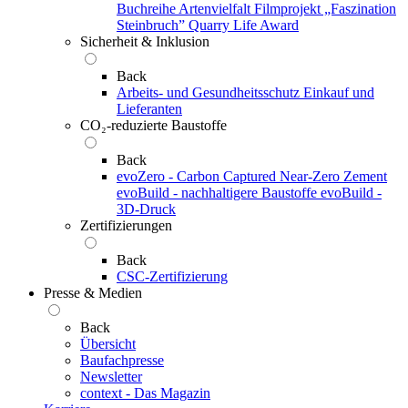
Buchreihe Artenvielfalt
Filmprojekt „Faszination
Steinbruch”
Quarry Life Award
Sicherheit & Inklusion
Back
Arbeits- und Gesundheitsschutz
Einkauf und
Lieferanten
CO₂-reduzierte Baustoffe
Back
evoZero - Carbon Captured Near-Zero Zement
evoBuild - nachhaltigere Baustoffe
evoBuild -
3D-Druck
Zertifizierungen
Back
CSC-Zertifizierung
Presse & Medien
Back
Übersicht
Baufachpresse
Newsletter
context - Das Magazin