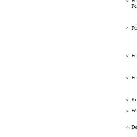
Fü
Fer
Fü
Fü
Fü
Ko
Wa
De