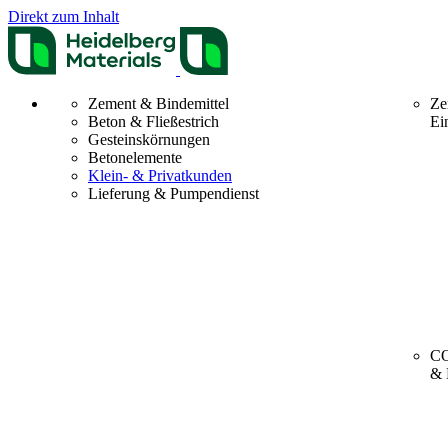
Direkt zum Inhalt
Zement & Bindemittel
Ze
Beton & Fließestrich
Ei
Gesteinskörnungen
Betonelemente
Klein- & Privatkunden
Lieferung & Pumpendienst
CO
& 