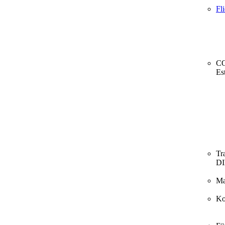
Fl
CO
Es
Tr
D
Ma
Ko