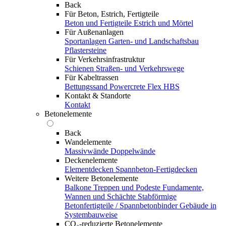
Back
Für Beton, Estrich, Fertigteile
Beton und Fertigteile
Estrich und Mörtel
Für Außenanlagen
Sportanlagen
Garten- und Landschaftsbau
Pflastersteine
Für Verkehrsinfrastruktur
Schienen
Straßen- und Verkehrswege
Für Kabeltrassen
Bettungssand Powercrete Flex HBS
Kontakt & Standorte
Kontakt
Betonelemente
Back
Wandelemente
Massivwände
Doppelwände
Deckenelemente
Elementdecken
Spannbeton-Fertigdecken
Weitere Betonelemente
Balkone
Treppen und Podeste
Fundamente,
Wannen und Schächte
Stabförmige
Betonfertigteile / Spannbetonbinder
Gebäude in
Systembauweise
CO₂-reduzierte Betonelemente