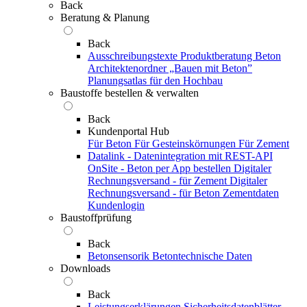
Back
Beratung & Planung
Back
Ausschreibungstexte
Produktberatung Beton
Architektenordner „Bauen mit Beton”
Planungsatlas für den Hochbau
Baustoffe bestellen & verwalten
Back
Kundenportal Hub
Für Beton
Für Gesteinskörnungen
Für Zement
Datalink - Datenintegration mit REST-API
OnSite - Beton per App bestellen
Digitaler
Rechnungsversand - für Zement
Digitaler
Rechnungsversand - für Beton
Zementdaten
Kundenlogin
Baustoffprüfung
Back
Betonsensorik
Betontechnische Daten
Downloads
Back
Leistungserklärungen
Sicherheitsdatenblätter