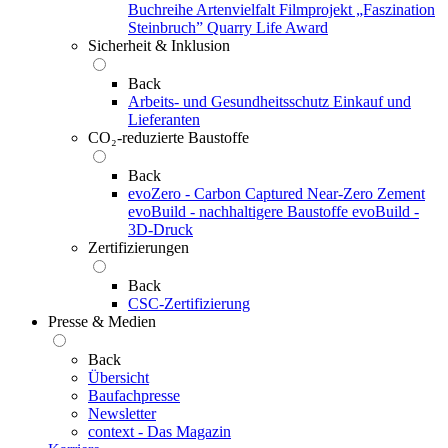
Buchreihe Artenvielfalt
Filmprojekt „Faszination
Steinbruch”
Quarry Life Award
Sicherheit & Inklusion
Back
Arbeits- und Gesundheitsschutz
Einkauf und
Lieferanten
CO₂-reduzierte Baustoffe
Back
evoZero - Carbon Captured Near-Zero Zement
evoBuild - nachhaltigere Baustoffe
evoBuild -
3D-Druck
Zertifizierungen
Back
CSC-Zertifizierung
Presse & Medien
Back
Übersicht
Baufachpresse
Newsletter
context - Das Magazin