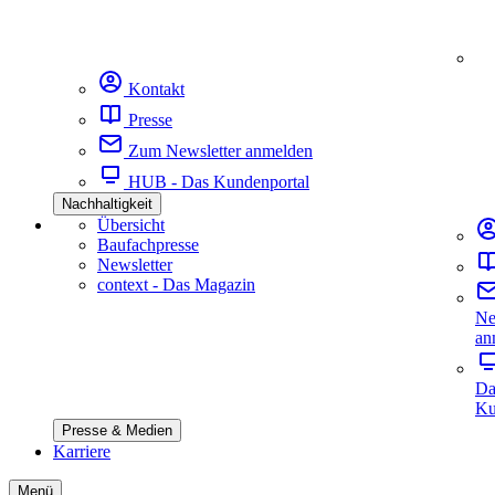
Kontakt
Presse
Zum Newsletter anmelden
HUB - Das Kundenportal
Nachhaltigkeit
Übersicht
Baufachpresse
Newsletter
context - Das Magazin
Ne
an
Da
Ku
Presse & Medien
Karriere
Menü