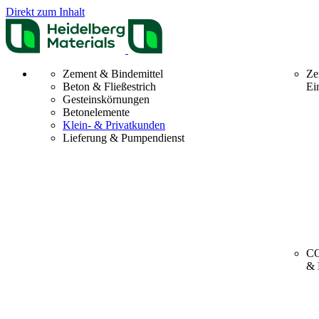
Direkt zum Inhalt
Zement & Bindemittel
Ze
Beton & Fließestrich
Ei
Gesteinskörnungen
Betonelemente
Klein- & Privatkunden
Lieferung & Pumpendienst
CO
& 