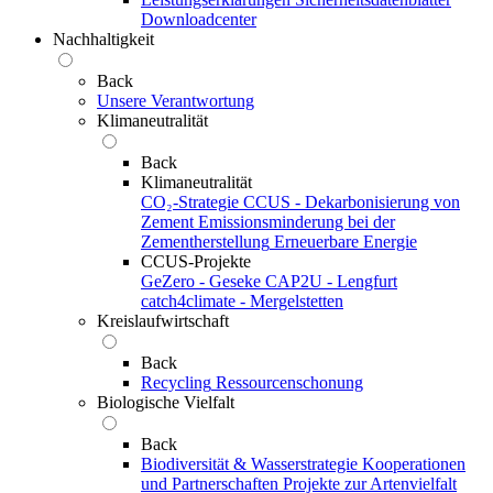
Downloadcenter
Nachhaltigkeit
Back
Unsere Verantwortung
Klimaneutralität
Back
Klimaneutralität
CO₂-Strategie
CCUS - Dekarbonisierung von
Zement
Emissionsminderung bei der
Zementherstellung
Erneuerbare Energie
CCUS-Projekte
GeZero - Geseke
CAP2U - Lengfurt
catch4climate - Mergelstetten
Kreislaufwirtschaft
Back
Recycling
Ressourcenschonung
Biologische Vielfalt
Back
Biodiversität & Wasserstrategie
Kooperationen
und Partnerschaften
Projekte zur Artenvielfalt