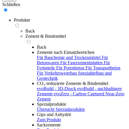
Schließen
Produkte
Back
Zement & Bindemittel
Back
Zemente nach Einsatzbereichen
Für Bauchemie und Trockenmörtel
Für
Betonwaren
Für Faserzementplatten
Für
Fertigteile
Für Porenbeton
Für Transportbeton
Für Verkehrswegebau
Spezialtiefbau und
Geotechnik
CO₂-reduzierte Zemente & Bindemittel
evoBuild - 3D-Druck
evoBuild - nachhaltigere
Zemente
evoZero - Carbon Captured Near-Zero
Zement
Spezialprodukte
Übersicht Spezialprodukte
Gips und Anhydrit
Zum Produkt
Sackzemente