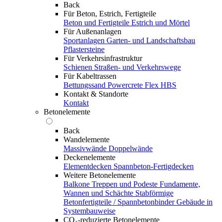
Back
Für Beton, Estrich, Fertigteile
Beton und Fertigteile
Estrich und Mörtel
Für Außenanlagen
Sportanlagen
Garten- und Landschaftsbau
Pflastersteine
Für Verkehrsinfrastruktur
Schienen
Straßen- und Verkehrswege
Für Kabeltrassen
Bettungssand Powercrete Flex HBS
Kontakt & Standorte
Kontakt
Betonelemente
Back
Wandelemente
Massivwände
Doppelwände
Deckenelemente
Elementdecken
Spannbeton-Fertigdecken
Weitere Betonelemente
Balkone
Treppen und Podeste
Fundamente,
Wannen und Schächte
Stabförmige
Betonfertigteile / Spannbetonbinder
Gebäude in
Systembauweise
CO₂-reduzierte Betonelemente