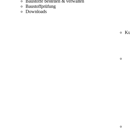
Baustoffe bestellen & verwalten
Baustoffprüfung
Downloads
Ku