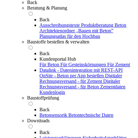
Back
Beratung & Planung
Back
Ausschreibungstexte
Produktberatung Beton
Architektenordner „Bauen mit Beton”
Planungsatlas für den Hochbau
Baustoffe bestellen & verwalten
Back
Kundenportal Hub
Für Beton
Für Gesteinskörnungen
Für Zement
Datalink - Datenintegration mit REST-API
OnSite - Beton per App bestellen
Digitaler
Rechnungsversand - für Zement
Digitaler
Rechnungsversand - für Beton
Zementdaten
Kundenlogin
Baustoffprüfung
Back
Betonsensorik
Betontechnische Daten
Downloads
Back
Leistungserklärungen
Sicherheitsdatenblätter