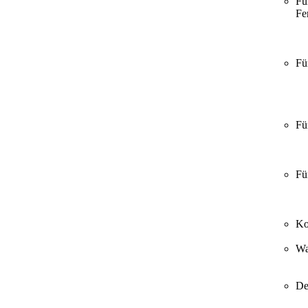
Fü
Fer
Fü
Fü
Fü
Ko
Wa
De