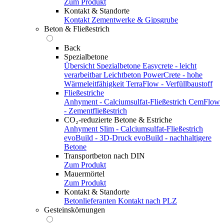
Zum Produkt
Kontakt & Standorte
Kontakt
Zementwerke & Gipsgrube
Beton & Fließestrich
Back
Spezialbetone
Übersicht Spezialbetone
Easycrete - leicht
verarbeitbar
Leichtbeton
PowerCrete - hohe
Wärmeleitfähigkeit
TerraFlow - Verfüllbaustoff
Fließestriche
Anhyment - Calciumsulfat-Fließestrich
CemFlow
- Zementfließestrich
CO₂-reduzierte Betone & Estriche
Anhyment Slim - Calciumsulfat-Fließestrich
evoBuild - 3D-Druck
evoBuild - nachhaltigere
Betone
Transportbeton nach DIN
Zum Produkt
Mauermörtel
Zum Produkt
Kontakt & Standorte
Betonlieferanten
Kontakt nach PLZ
Gesteinskörnungen