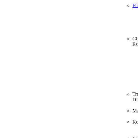
Fl
CO
Es
Tr
D
Ma
Ko