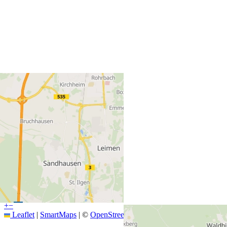
+
−
Leaflet
|
SmartMaps
| ©
OpenStreetMap