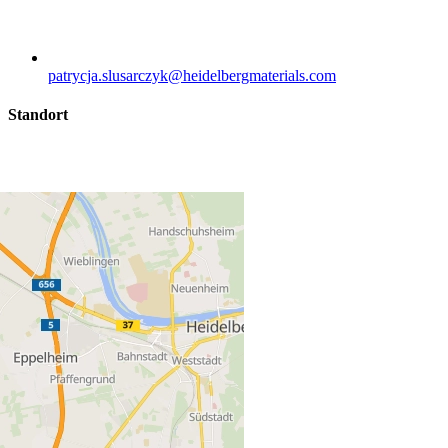
patrycja.slusarczyk​@heidelbergmaterials.com
Standort