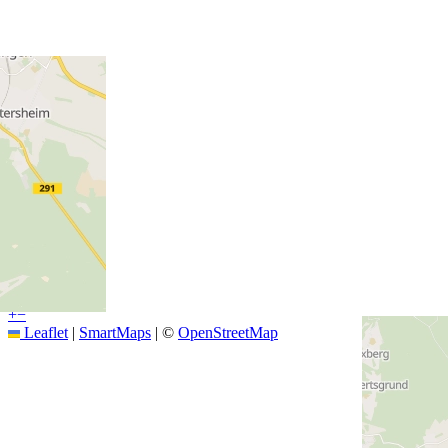
+
−
Leaflet
|
SmartMaps
| ©
OpenStreetMap