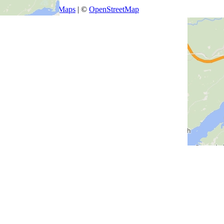
+
−
Leaflet
|
SmartMaps
| ©
OpenStreetMap