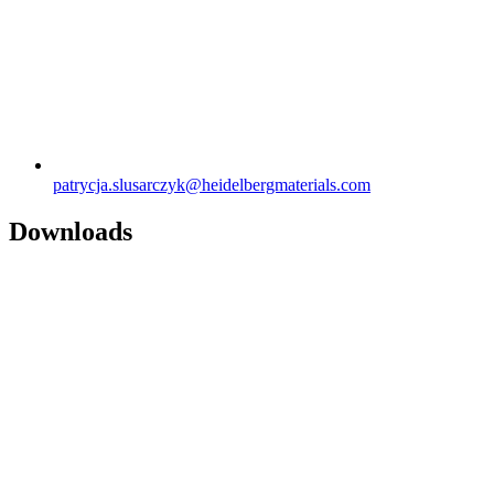
patrycja.slusarczyk​@heidelbergmaterials.com
Downloads