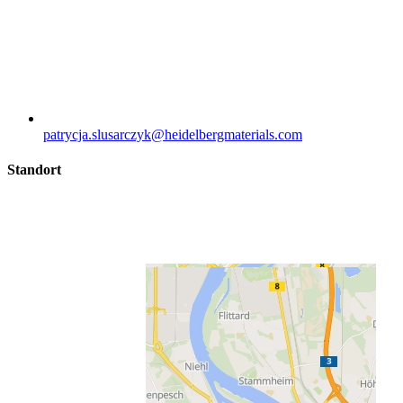
patrycja.slusarczyk​@heidelbergmaterials.com
Standort