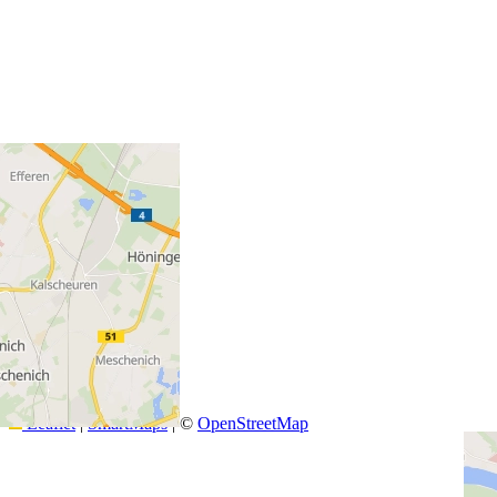
+
−
Leaflet
|
SmartMaps
| ©
OpenStreetMap