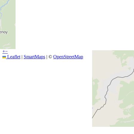
+
−
Leaflet
|
SmartMaps
| ©
OpenStreetMap