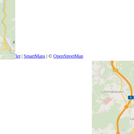
+
−
Leaflet
|
SmartMaps
| ©
OpenStreetMap