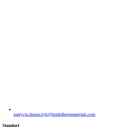
patrycja.slusarczyk​@heidelbergmaterials.com
Standort