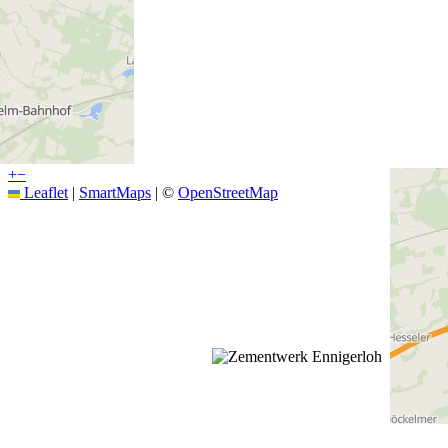
+
−
Leaflet
|
SmartMaps
| ©
OpenStreetMap