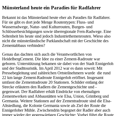
Münsterland heute ein Paradies für Radfahrer
Bekannt ist das Münsterland heute eher als Paradies für Radfahrer.
Für sie gibt es dort jede Menge Routentypen: Fluss- und
Wasserradwege, Natur- und Kulturrouten, Burgen- und
Schlösserbesichtigungen sowie überregionale Fern-Radwege. Eine
Seltenheit bis heute sind jedoch Industriethemenrouten. Wieso also
nicht die münsterländische Parklandschaft mit der Geschichte des
Zementabbaus verbinden?
Genau das dachten sich auch die Verantwortlichen von
HeidelbergCement. Die Idee zu einer Zement-Radroute war
geboren. Unterstützung bekamen sie dabei von der Stadt Ennigerloh
und der Stadttouristik. Im April 2012 war es dann soweit: Mit
Pressebegleitung und zahlreichen Ortsteilnehmern wurde die rund
22 km lange Zement-Radroute Ennigerloh eröffnet. Insgesamt
umfasst die Zementradroute 20 Stationen. Schilder entlang der
Strecke erläutern den Radlern die Zementgeschichte und -
gegenwart. Der Radfahrer erhält Eindrücke von ehemaligen
Zementwerken und Abbaustätten wie Elsa, Union, Grimberg und
Germania. Weitere Stationen auf der Zementradroute sind die Elsa-
Altsiedlung, die Kolonie Germania sowie als Ziel der Route die
Ennigerloher Mühle. Zwischendrin begegnet der Radler aber auch
immer wieder der gegenwärtigen Geschichte: Vorbei führt die Route