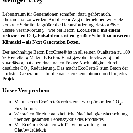
weniger CO
2
Lebensraum für Generationen schaffen: dazu gehört auch,
klimaneutral zu werden. Auf diesem Weg unternehmen wir viele
konkrete Schritte. Je größer die Herausforderung, desto größer
unsere Verantwortung – wie bei Beton.
EcoCrete® mit einem
reduzierten CO
-Fußabdruck ist ein großer Schritt zu unserem
2
Klimaziel – als Next Generation Beton.
Der nachhaltige Beton EcoCrete® ist in all seinen Qualitäten zu 100
% Heidelberg Materials Beton. Er ist gewohnt hochwertig und
zuverlässig, hat aber einen neuen Fokus: Nachhaltigkeit durch
deutliche CO₂-Reduzierung. Das macht EcoCrete® zum Beton der
nächsten Generation – für die nächsten Generationen und für jedes
Projekt.
Unser Versprechen:
Mit unserem EcoCrete® reduzieren wir spürbar den CO
-
2
Fußabdruck
Wir stehen für eine ganzheitliche Nachhaltigkeitsbetrachtung
über den gesamten Lebenszyklus des Produktes
Mit EcoCrete® stehen wir für Verantwortung und
Glaubwürdigkeit